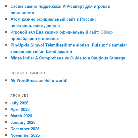
c
Cactus casino поддержка: VIP-сапорт для игроков
h
лояльности
Атом казино официальный сайт в России:
восстановление доступа
Игровой зал Ева казино официальный сайт: Обзор
провайдеров и новинок
Pin-Up-da Simvol Təkmilləşdirmə slotları: Pulsuz fırlanmalar
zamanı simvolları təkmilləşdirin
Mines India: A Comprehensive Guide to a Cautious Strategy
RECENT COMMENTS
Mr WordPress
on
Hello world!
ARCHIVES
July 2026
April 2026
March 2026
January 2026
December 2025
November 2025