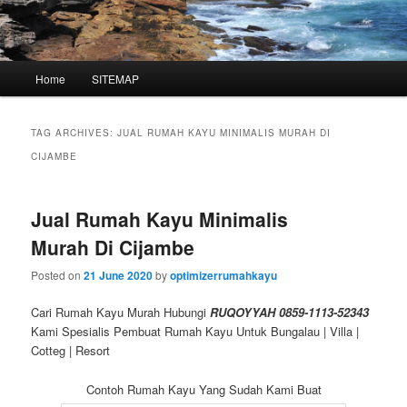
Main
Home
SITEMAP
Skip
Skip
menu
to
to
TAG ARCHIVES:
JUAL RUMAH KAYU MINIMALIS MURAH DI
primary
secondary
CIJAMBE
content
content
Jual Rumah Kayu Minimalis
Murah Di Cijambe
Posted on
21 June 2020
by
optimizerrumahkayu
Cari Rumah Kayu Murah Hubungi
RUQOYYAH 0859-1113-52343
Kami Spesialis Pembuat Rumah Kayu Untuk Bungalau | Villa |
Cotteg | Resort
Contoh Rumah Kayu Yang Sudah Kami Buat