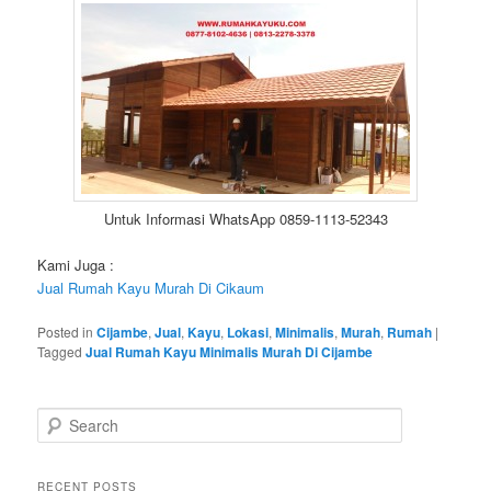
Untuk Informasi WhatsApp 0859-1113-52343
Kami Juga :
Jual Rumah Kayu Murah Di Cikaum
Posted in
Cijambe
,
Jual
,
Kayu
,
Lokasi
,
Minimalis
,
Murah
,
Rumah
|
Tagged
Jual Rumah Kayu Minimalis Murah Di Cijambe
S
e
a
r
RECENT POSTS