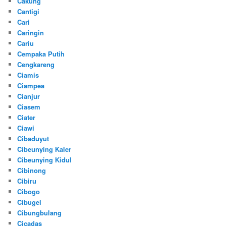
Cakung
Cantigi
Cari
Caringin
Cariu
Cempaka Putih
Cengkareng
Ciamis
Ciampea
Cianjur
Ciasem
Ciater
Ciawi
Cibaduyut
Cibeunying Kaler
Cibeunying Kidul
Cibinong
Cibiru
Cibogo
Cibugel
Cibungbulang
Cicadas