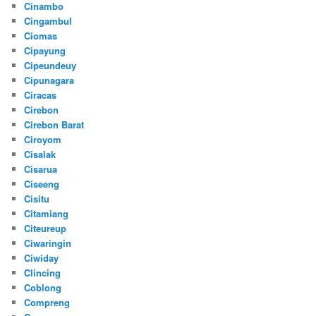
Cinambo
Cingambul
Ciomas
Cipayung
Cipeundeuy
Cipunagara
Ciracas
Cirebon
Cirebon Barat
Ciroyom
Cisalak
Cisarua
Ciseeng
Cisitu
Citamiang
Citeureup
Ciwaringin
Ciwiday
Clincing
Coblong
Compreng