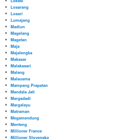
Lokasi
Losarang
Losari
Lumajang
Madiun
Magelang
Magetan
Maja
Majalengka
Makasar
Malakasari
Malang
Malausma
Mampang Prapatan
Mandala Jati
Margadadi
Margalayu
Matraman
Megamendung
Menteng
Millioner France
Millioner Slovensko