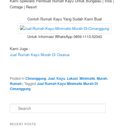
Kami Spesialis Pembuat Rumah Kayu Untuk Bungalau | Villa |
Cottage | Resort
Contoh Rumah Kayu Yang Sudah Kami Buat
Untuk Informasi WhatsApp 0859-1113-52343
Kami Juga :
Jual Rumah Kayu Murah Di Cisarua
Posted in
Cimanggung
,
Jual
,
Kayu
,
Lokasi
,
Minimalis
,
Murah
,
Rumah
|
Tagged
Jual Rumah Kayu Minimalis Murah Di
Cimanggung
S
e
a
r
RECENT POSTS
c