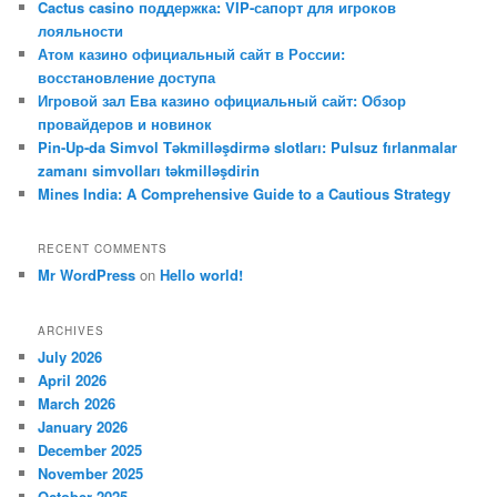
Cactus casino поддержка: VIP-сапорт для игроков
h
лояльности
Атом казино официальный сайт в России:
восстановление доступа
Игровой зал Ева казино официальный сайт: Обзор
провайдеров и новинок
Pin-Up-da Simvol Təkmilləşdirmə slotları: Pulsuz fırlanmalar
zamanı simvolları təkmilləşdirin
Mines India: A Comprehensive Guide to a Cautious Strategy
RECENT COMMENTS
Mr WordPress
on
Hello world!
ARCHIVES
July 2026
April 2026
March 2026
January 2026
December 2025
November 2025
October 2025