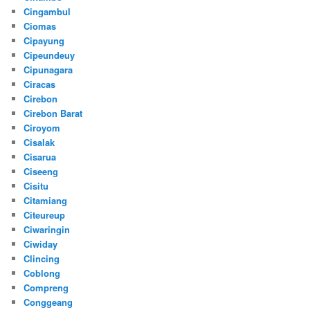
Cingambul
Ciomas
Cipayung
Cipeundeuy
Cipunagara
Ciracas
Cirebon
Cirebon Barat
Ciroyom
Cisalak
Cisarua
Ciseeng
Cisitu
Citamiang
Citeureup
Ciwaringin
Ciwiday
Clincing
Coblong
Compreng
Conggeang