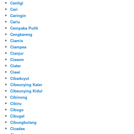
Cantigi
Cari
Caringin
Cariu
Cempaka Putih
Cengkareng
Ciamis
Ciampea
Cianjur
Ciasem
Ciater
Ciawi
Cibaduyut
Cibeunying Kaler
Cibeunying Kidul
Cibinong
Cibiru
Cibogo
Cibugel
Cibungbulang
Cicadas