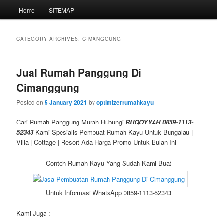
Main
Home
SITEMAP
Skip
Skip
menu
to
to
CATEGORY ARCHIVES:
CIMANGGUNG
primary
secondary
Jual Rumah Panggung Di
content
content
Cimanggung
Posted on
5 January 2021
by
optimizerrumahkayu
Cari Rumah Panggung Murah Hubungi
RUQOYYAH 0859-1113-
52343
Kami Spesialis Pembuat Rumah Kayu Untuk Bungalau |
Villa | Cottage | Resort Ada Harga Promo Untuk Bulan Ini
Contoh Rumah Kayu Yang Sudah Kami Buat
Untuk Informasi WhatsApp 0859-1113-52343
Kami Juga :