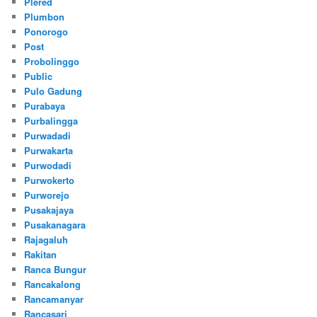
Plered
Plumbon
Ponorogo
Post
Probolinggo
Public
Pulo Gadung
Purabaya
Purbalingga
Purwadadi
Purwakarta
Purwodadi
Purwokerto
Purworejo
Pusakajaya
Pusakanagara
Rajagaluh
Rakitan
Ranca Bungur
Rancakalong
Rancamanyar
Rancasari