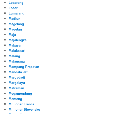
Losarang
Losari
Lumajang
Madiun
Magelang
Magetan
Maja
Majalengka
Makasar
Malakasari
Malang
Malausma
Mampang Prapatan
Mandala Jati
Margadadi
Margalayu
Matraman
Megamendung
Menteng
Millioner France
Millioner Slovensko