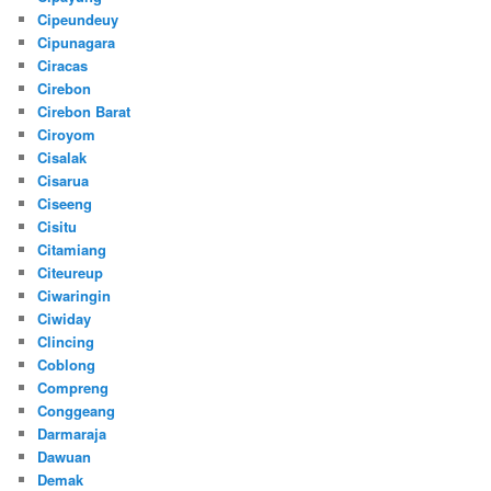
Cipeundeuy
Cipunagara
Ciracas
Cirebon
Cirebon Barat
Ciroyom
Cisalak
Cisarua
Ciseeng
Cisitu
Citamiang
Citeureup
Ciwaringin
Ciwiday
Clincing
Coblong
Compreng
Conggeang
Darmaraja
Dawuan
Demak