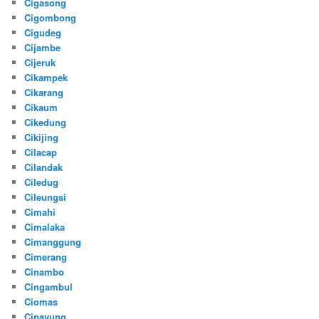
Cigasong
Cigombong
Cigudeg
Cijambe
Cijeruk
Cikampek
Cikarang
Cikaum
Cikedung
Cikijing
Cilacap
Cilandak
Ciledug
Cileungsi
Cimahi
Cimalaka
Cimanggung
Cimerang
Cinambo
Cingambul
Ciomas
Cipayung