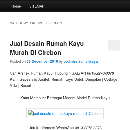
Main
Home
SITEMAP
Skip
Skip
menu
to
to
CATEGORY ARCHIVES:
DESAIN
primary
secondary
Jual Desain Rumah Kayu
content
content
Murah Di Cirebon
Posted on
25 December 2016
by
optimizerrumahkayu
Cari Arsitek Rumah Kayu Hubungin SALYAN
0813-2278-3378
Kami Sepesialis Arsitek Rumah Kayu Untuk Bungalau | Cottage |
Villa | Resort
Kami Membuat Berbagai Macam Model Rumah Kayu
Untuk Informasi WhatsApp 0813-2278-3378