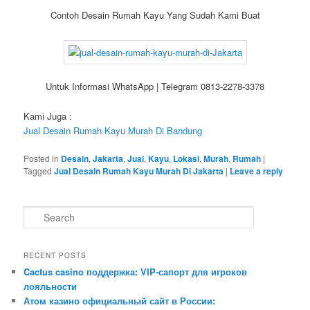
Contoh Desain Rumah Kayu Yang Sudah Kami Buat
Untuk Informasi WhatsApp | Telegram 0813-2278-3378
Kami Juga :
Jual Desain Rumah Kayu Murah Di Bandung
Posted in
Desain
,
Jakarta
,
Jual
,
Kayu
,
Lokasi
,
Murah
,
Rumah
|
Tagged
Jual Desain Rumah Kayu Murah Di Jakarta
|
Leave a reply
S
e
a
r
RECENT POSTS
c
Cactus casino поддержка: VIP-сапорт для игроков
h
лояльности
Атом казино официальный сайт в России: