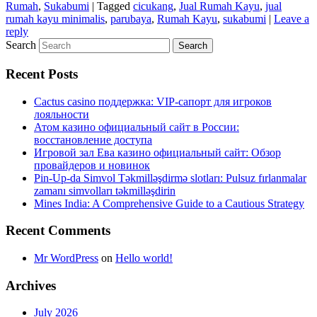
Rumah
,
Sukabumi
|
Tagged
cicukang
,
Jual Rumah Kayu
,
jual
rumah kayu minimalis
,
parubaya
,
Rumah Kayu
,
sukabumi
|
Leave a
reply
Search
Recent Posts
Cactus casino поддержка: VIP-сапорт для игроков
лояльности
Атом казино официальный сайт в России:
восстановление доступа
Игровой зал Ева казино официальный сайт: Обзор
провайдеров и новинок
Pin-Up-da Simvol Təkmilləşdirmə slotları: Pulsuz fırlanmalar
zamanı simvolları təkmilləşdirin
Mines India: A Comprehensive Guide to a Cautious Strategy
Recent Comments
Mr WordPress
on
Hello world!
Archives
July 2026