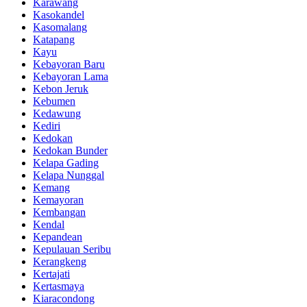
Karawang
Kasokandel
Kasomalang
Katapang
Kayu
Kebayoran Baru
Kebayoran Lama
Kebon Jeruk
Kebumen
Kedawung
Kediri
Kedokan
Kedokan Bunder
Kelapa Gading
Kelapa Nunggal
Kemang
Kemayoran
Kembangan
Kendal
Kepandean
Kepulauan Seribu
Kerangkeng
Kertajati
Kertasmaya
Kiaracondong