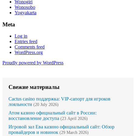
Wonogiri
Wonosobo
Yogyakarta
Meta
Log in
Entries feed
Comments feed
WordPress.org
Proudly powered by WordPress
Свежие материалы
Cactus casino поддержка: VIP-сапорт для игроков
лояльности
(20 July 2026)
Атом казино официальный сайт в России:
восстановление доступа
(23 April 2026)
Игровой зал Ева казино официальный сайт: Обзор
провайдеров и новинок
(29 March 2026)