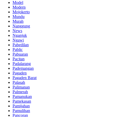
Model
Modern
Mojokerto
Mundu
Murah
Nanggung
News
Nganjuk
Ngawi
Pabedilan
Pablic
Pabuaran
Pacitan
Padalarang
Pademangan
Pagaden
Pagaden Barat
Palasah
Palimanan
Palmerah
Pamanukan
Pamekasan
Pamijahan
Pamulihan
Pancoran