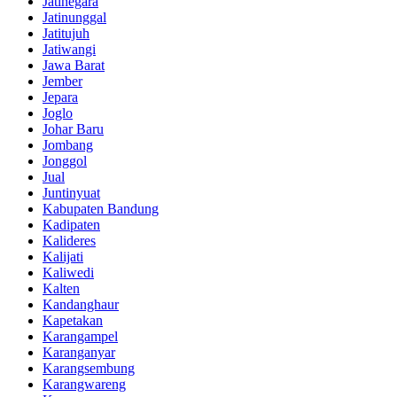
Jatinegara
Jatinunggal
Jatitujuh
Jatiwangi
Jawa Barat
Jember
Jepara
Joglo
Johar Baru
Jombang
Jonggol
Jual
Juntinyuat
Kabupaten Bandung
Kadipaten
Kalideres
Kalijati
Kaliwedi
Kalten
Kandanghaur
Kapetakan
Karangampel
Karanganyar
Karangsembung
Karangwareng