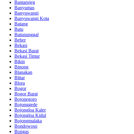
Bantarujeg
Banyumas
Banyuwangi
Banyuwangi Kota
Batang
Batu
Batununggal
Beber
Bekasi
Bekasi Barat
Bekasi Timur
Bikin
Binong
Blanakan
Blitar
Blora
Bogor
Bogor Barat
Bojonegoro
Bojonggede
Bojongloa Kaler
Bojongloa Kidul
Bojongmalaka
Bondowoso
Bongas