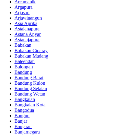
Arcamanik
Argapura
Arjasari
Arjawinangun
Asia Aprika
Astajanapura
Astana Anyar
Astanajapura
Babakan
Babakan Ciparay
Babakan Madang
Baleendah
Balongan
Bandung
Bandung Barat
Bandung Kulon
Bandung Selatan
Bandung Wetan
Bangkalan
Bangkalan Kota
Bangodua
Bangun
Banjar
Banjaran
Banjarnegara