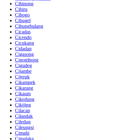
Cibinong
Cibiru
Cibogo
Cibugel
Cibungbulang
Cicadas
Cicendo
Cicukang
Cidadap
Cigasong
Cigombong
Cigudeg
Cijambe
Cijeruk
Cikampek
Cikarang
Cikaum
Cikedung
Cikijing
Cilacap
Cilandak
Ciledug
Cileungsi
Cimahi
Cimalaka