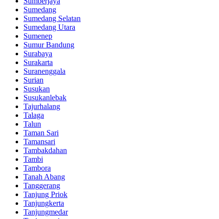
Sumberjaya
Sumedang
Sumedang Selatan
Sumedang Utara
Sumenep
Sumur Bandung
Surabaya
Surakarta
Suranenggala
Surian
Susukan
Susukanlebak
Tajurhalang
Talaga
Talun
Taman Sari
Tamansari
Tambakdahan
Tambi
Tambora
Tanah Abang
Tanggerang
Tanjung Priok
Tanjungkerta
Tanjungmedar