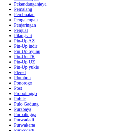
Pekandanganjaya
Pemalang
Pembuatan
Pengalengan
Penjaringan
Penjual
Pilangsari
Pin-Up AZ
Pin-Up indir
Pin-Up oyunu
Pin-Up TR
Pin-Up UZ
Pin-Up yukle
Plered
Plumbon
Ponorogo
Post
Probolinggo
Public
Pulo Gadung
Purabaya
Purbalingga
Purwadadi
Purwakarta
Purwodadi