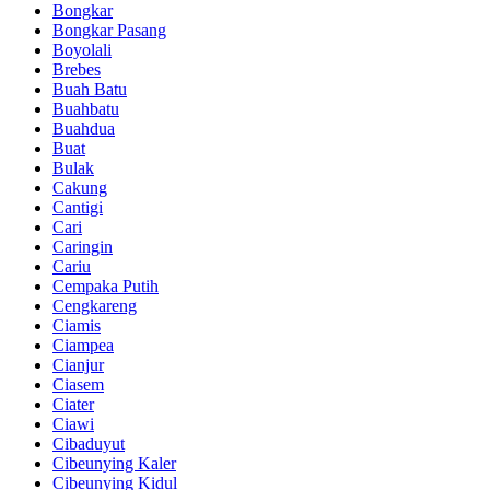
Bongkar
Bongkar Pasang
Boyolali
Brebes
Buah Batu
Buahbatu
Buahdua
Buat
Bulak
Cakung
Cantigi
Cari
Caringin
Cariu
Cempaka Putih
Cengkareng
Ciamis
Ciampea
Cianjur
Ciasem
Ciater
Ciawi
Cibaduyut
Cibeunying Kaler
Cibeunying Kidul