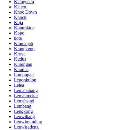
Klangenan
Klaten
Knoc Down
Knock
Koja
Kontraktor
Kopo
kota
Kramatjati
Krangkeng
Kroya
Kudus
Kuningan
Kuudus
Lamongan
Legonkulon
Lelea
Lemahabang
Lemahmekar
Lemahsugi
Lembang
Lengkong
Leuwiliang
Leuwimunding
Leuwisadeng