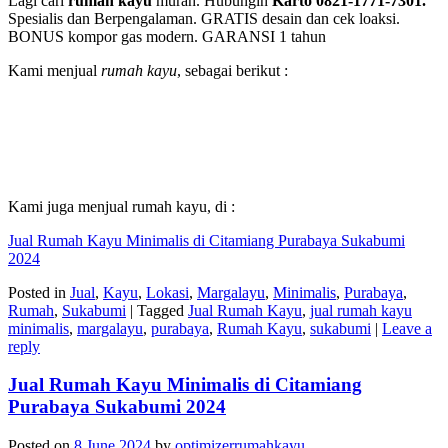
Lagi cari
rumah kayu
murah. Hubungin
Karto 0821-1771-7301.
Spesialis dan Berpengalaman. GRATIS desain dan cek loaksi.
BONUS kompor gas modern. GARANSI 1 tahun
Kami menjual
rumah kayu
, sebagai berikut :
Kami juga menjual rumah kayu, di :
Jual Rumah Kayu Minimalis di Citamiang Purabaya Sukabumi
2024
Posted in
Jual
,
Kayu
,
Lokasi
,
Margalayu
,
Minimalis
,
Purabaya
,
Rumah
,
Sukabumi
|
Tagged
Jual Rumah Kayu
,
jual rumah kayu
minimalis
,
margalayu
,
purabaya
,
Rumah Kayu
,
sukabumi
|
Leave a
reply
Jual Rumah Kayu Minimalis di Citamiang
Purabaya Sukabumi 2024
Posted on
8 June 2024
by
optimizerrumahkayu