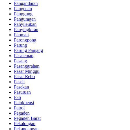
Pangandaran
Pangenan
Panggung
Panguragan
Panyileukan
Panyingkiran
Paoman
Parongpong
Parung
Parung Panjang
Pasaleman
Pasang
Pasanggrahan
Pasar Minggu
Pasar Rebo
Paseh
Pasekan
Pasuruan
Pati
Patokbeusi
Patrol
Pegaden
Pegaden Barat
Pekalongan
Pekandangan