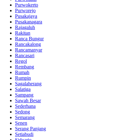
Purwokerto
Purworejo
Pusakajaya
Pusakanagara
Rajagaluh
Rakitan
Ranca Bungur
Rancakalong
Rancamanyar
Rancasari
Regol
Rembang
Rumah
Rumpin
Sagalaherang
Salatiga
Sampang
Sawah Besar
Sederhana
Sedong
Semarang
Senen
Serang Panjang
Setiabudi
Sidoarjo