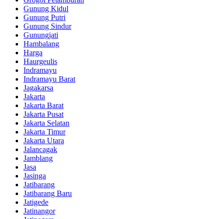
Gunung Kidul
Gunung Putri
Gunung Sindur
Gunungjati
Hambalang
Harga
Haurgeulis
Indramayu
Indramayu Barat
Jagakarsa
Jakarta
Jakarta Barat
Jakarta Pusat
Jakarta Selatan
Jakarta Timur
Jakarta Utara
Jalancagak
Jamblang
Jasa
Jasinga
Jatibarang
Jatibarang Baru
Jatigede
Jatinangor