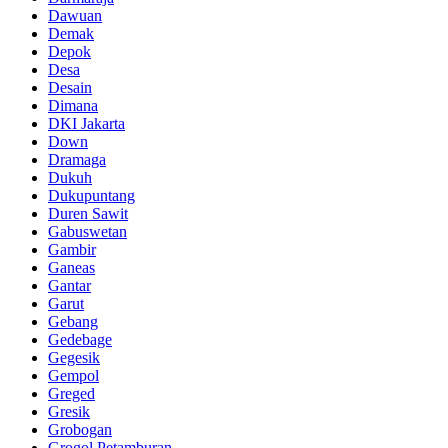
Dawuan
Demak
Depok
Desa
Desain
Dimana
DKI Jakarta
Down
Dramaga
Dukuh
Dukupuntang
Duren Sawit
Gabuswetan
Gambir
Ganeas
Gantar
Garut
Gebang
Gedebage
Gegesik
Gempol
Greged
Gresik
Grobogan
Grogol Petamburan