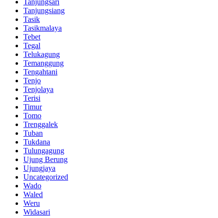
Tanjungsari
Tanjungsiang
Tasik
Tasikmalaya
Tebet
Tegal
Telukagung
Temanggung
Tengahtani
Tenjo
Tenjolaya
Terisi
Timur
Tomo
Trenggalek
Tuban
Tukdana
Tulungagung
Ujung Berung
Ujungjaya
Uncategorized
Wado
Waled
Weru
Widasari