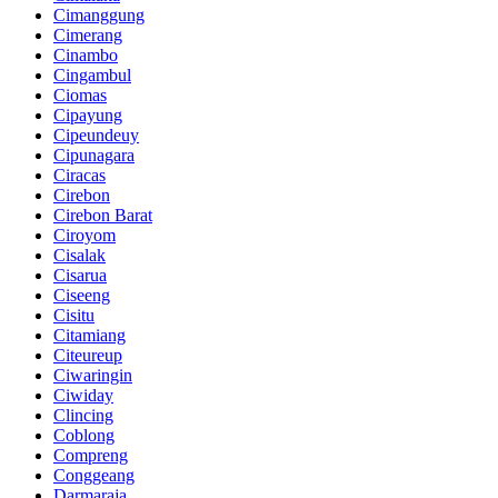
Cimanggung
Cimerang
Cinambo
Cingambul
Ciomas
Cipayung
Cipeundeuy
Cipunagara
Ciracas
Cirebon
Cirebon Barat
Ciroyom
Cisalak
Cisarua
Ciseeng
Cisitu
Citamiang
Citeureup
Ciwaringin
Ciwiday
Clincing
Coblong
Compreng
Conggeang
Darmaraja