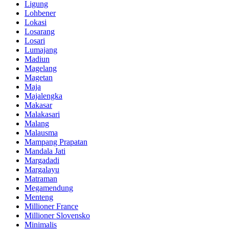
Ligung
Lohbener
Lokasi
Losarang
Losari
Lumajang
Madiun
Magelang
Magetan
Maja
Majalengka
Makasar
Malakasari
Malang
Malausma
Mampang Prapatan
Mandala Jati
Margadadi
Margalayu
Matraman
Megamendung
Menteng
Millioner France
Millioner Slovensko
Minimalis