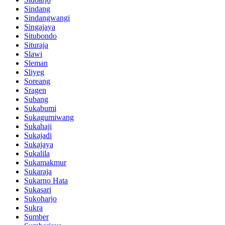
Sindang
Sindangwangi
Singajaya
Situbondo
Situraja
Slawi
Sleman
Sliyeg
Soreang
Sragen
Subang
Sukabumi
Sukagumiwang
Sukahaji
Sukajadi
Sukajaya
Sukalila
Sukamakmur
Sukaraja
Sukarno Hata
Sukasari
Sukoharjo
Sukra
Sumber