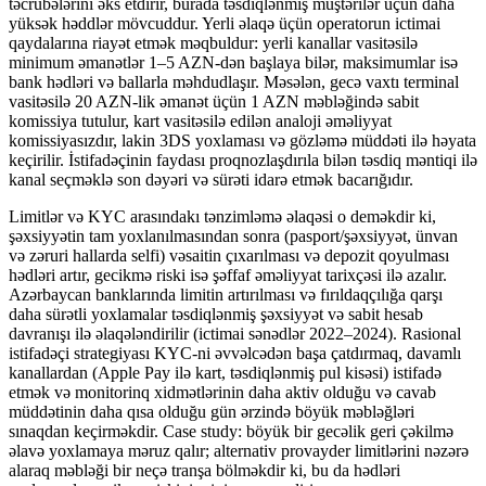
təcrübələrini əks etdirir, burada təsdiqlənmiş müştərilər üçün daha
yüksək həddlər mövcuddur. Yerli əlaqə üçün operatorun ictimai
qaydalarına riayət etmək məqbuldur: yerli kanallar vasitəsilə
minimum əmanətlər 1–5 AZN-dən başlaya bilər, maksimumlar isə
bank hədləri və ballarla məhdudlaşır. Məsələn, gecə vaxtı terminal
vasitəsilə 20 AZN-lik əmanət üçün 1 AZN məbləğində sabit
komissiya tutulur, kart vasitəsilə edilən analoji əməliyyat
komissiyasızdır, lakin 3DS yoxlaması və gözləmə müddəti ilə həyata
keçirilir. İstifadəçinin faydası proqnozlaşdırıla bilən təsdiq məntiqi ilə
kanal seçməklə son dəyəri və sürəti idarə etmək bacarığıdır.
Limitlər və KYC arasındakı tənzimləmə əlaqəsi o deməkdir ki,
şəxsiyyətin tam yoxlanılmasından sonra (pasport/şəxsiyyət, ünvan
və zəruri hallarda selfi) vəsaitin çıxarılması və depozit qoyulması
hədləri artır, gecikmə riski isə şəffaf əməliyyat tarixçəsi ilə azalır.
Azərbaycan banklarında limitin artırılması və fırıldaqçılığa qarşı
daha sürətli yoxlamalar təsdiqlənmiş şəxsiyyət və sabit hesab
davranışı ilə əlaqələndirilir (ictimai sənədlər 2022–2024). Rasional
istifadəçi strategiyası KYC-ni əvvəlcədən başa çatdırmaq, davamlı
kanallardan (Apple Pay ilə kart, təsdiqlənmiş pul kisəsi) istifadə
etmək və monitorinq xidmətlərinin daha aktiv olduğu və cavab
müddətinin daha qısa olduğu gün ərzində böyük məbləğləri
sınaqdan keçirməkdir. Case study: böyük bir gecəlik geri çəkilmə
əlavə yoxlamaya məruz qalır; alternativ provayder limitlərini nəzərə
alaraq məbləği bir neçə tranşa bölməkdir ki, bu da hədləri