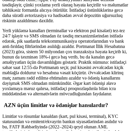
təsdiqləyir, çünki yoxlama yerli olaraq həyata keçirilir və məlumatlar
təhlükəsiz formatda alıcıya ötürülür. İstifadəçi üstünlüklərinə gecə
daha sürətli avtorizasiya və hadisədən əvvəl depozitin uğursuzluq
riskinin azaldılması daxildir.
Yerli yükləmə kanalları (terminallar və elektron pul kisələri) tez-tez
24/7 işləyir və SMS olmadan öz təsdiq mexanizmlərindən istifadə
edərək, pik saatlarda telekommunikasiya operatorlarından və bank
anti-fırıldaq filtrlərindən asılılığı azaldır. Portmanat İllik Hesabatına
(2023) görə, sistem 50 milyondan çox tranzaksiya həyata keçirib ki,
bunun da təxminən 18%-i gecə baş verib, bu da kanalın gecə
əməliyyatları üçün davamlılığını göstərir. Praktik nümunə: istifadəçi
səhər saat 12:55-də Portmanatı seçir, pul kisəsini əvvəlcədən kiçik
məbləğlə doldurur və hesabına vəsait köçürür. Əvvəlcədən klirinq
matç zamanı rədd edilmə ehtimalını azaldır və ödəniş kanallarını
dəyişmək SMS olmadan mümkündür. Əgər kart ödənişi əlavə
yoxlamaya məruz qalırsa, istifadəçi proqnozlaşdırıla bilən icra
müddətindən və alternativlərin mövcudluğundan faydalanır.
AZN üçün limitlər və ödənişlər hansılardır?
Limitlər və rüsumlar kanaldan (kart, pul kisəsi, terminal), KYC
statusundan və emitent/ekvayrin bankın siyasətlərindən asılıdır və
bu, FATF Rəhbərliyində (2022–2024) qeyd olunan AML