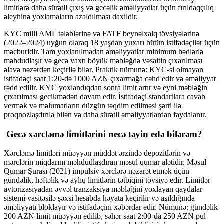
limitlərə daha sürətli çıxış və gecəlik əməliyyatlar üçün fırıldaqçılıq
əleyhinə yoxlamaların azaldılması daxildir.
KYC milli AML tələblərinə və FATF beynəlxalq tövsiyələrinə
(2022–2024) uyğun olaraq 18 yaşdan yuxarı bütün istifadəçilər üçün
məcburidir. Tam yoxlanılmadan əməliyyatlar minimum hədlərlə
məhdudlaşır və gecə vaxtı böyük məbləğdə vəsaitin çıxarılması
əlavə nəzərdən keçirilə bilər. Praktik nümunə: KYC-si olmayan
istifadəçi saat 1:20-də 1000 AZN çıxarmağa cəhd edir və əməliyyat
rədd edilir. KYC yoxlandıqdan sonra limit artır və eyni məbləğin
çıxarılması gecikmədən davam edir. İstifadəçi standartlara cavab
vermək və məlumatların düzgün təqdim edilməsi şərti ilə
proqnozlaşdırıla bilən və daha sürətli əməliyyatlardan faydalanır.
Gecə xərcləmə limitlərini necə təyin edə bilərəm?
Xərcləmə limitləri müəyyən müddət ərzində depozitlərin və
mərclərin miqdarını məhdudlaşdıran məsul qumar alətidir. Məsul
Qumar Şurası (2021) impulsiv xərclərə nəzarət etmək üçün
gündəlik, həftəlik və aylıq limitlərin tətbiqini tövsiyə edir. Limitlər
avtorizasiyadan əvvəl tranzaksiya məbləğini yoxlayan qaydalar
sistemi vasitəsilə şəxsi hesabda həyata keçirilir və aşıldığında
əməliyyatı bloklayır və istifadəçini xəbərdar edir. Nümunə: gündəlik
200 AZN limit müəyyən edilib, səhər saat 2:00-da 250 AZN pul