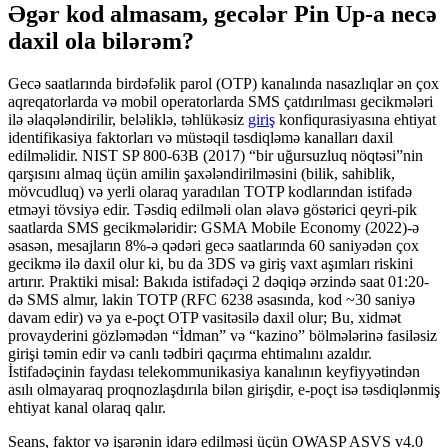
Əgər kod almasam, gecələr Pin Up-a necə
daxil ola bilərəm?
Gecə saatlarında birdəfəlik parol (OTP) kanalında nasazlıqlar ən çox
aqreqatorlarda və mobil operatorlarda SMS çatdırılması gecikmələri
ilə əlaqələndirilir, beləliklə, təhlükəsiz
giriş
konfiqurasiyasına ehtiyat
identifikasiya faktorları və müstəqil təsdiqləmə kanalları daxil
edilməlidir. NIST SP 800-63B (2017) “bir uğursuzluq nöqtəsi”nin
qarşısını almaq üçün amilin şaxələndirilməsini (bilik, sahiblik,
mövcudluq) və yerli olaraq yaradılan TOTP kodlarından istifadə
etməyi tövsiyə edir. Təsdiq edilməli olan əlavə göstərici qeyri-pik
saatlarda SMS gecikmələridir: GSMA Mobile Economy (2022)-ə
əsasən, mesajların 8%-ə qədəri gecə saatlarında 60 saniyədən çox
gecikmə ilə daxil olur ki, bu da 3DS və giriş vaxt aşımları riskini
artırır. Praktiki misal: Bakıda istifadəçi 2 dəqiqə ərzində saat 01:20-
də SMS almır, lakin TOTP (RFC 6238 əsasında, kod ~30 saniyə
davam edir) və ya e-poçt OTP vasitəsilə daxil olur; Bu, xidmət
provayderini gözləmədən “İdman” və “kazino” bölmələrinə fasiləsiz
girişi təmin edir və canlı tədbiri qaçırma ehtimalını azaldır.
İstifadəçinin faydası telekommunikasiya kanalının keyfiyyətindən
asılı olmayaraq proqnozlaşdırıla bilən girişdir, e-poçt isə təsdiqlənmiş
ehtiyat kanal olaraq qalır.
Seans, faktor və işarənin idarə edilməsi üçün OWASP ASVS v4.0