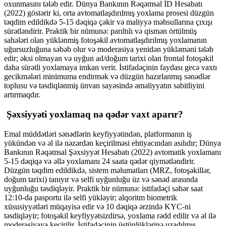
oxunmasını tələb edir. Dünya Bankının Rəqəmsal İD Hesabatı
(2022) göstərir ki, orta avtomatlaşdırılmış yoxlama prosesi düzgün
təqdim edildikdə 5-15 dəqiqə çəkir və maliyyə məhsullarına çıxışı
sürətləndirir. Praktik bir nümunə: parıltılı və qismən örtülmüş
sahələri olan yüklənmiş fotoşəkil avtomatlaşdırılmış yoxlamanın
uğursuzluğuna səbəb olur və moderasiya yenidən yükləməni tələb
edir; əksi olmayan və uyğun ad/doğum tarixi olan frontal fotoşəkil
daha sürətli yoxlamaya imkan verir. İstifadəçinin faydası gecə vaxtı
gecikmələri minimuma endirmək və düzgün hazırlanmış sənədlər
toplusu və təsdiqlənmiş ünvan sayəsində əməliyyatın sabitliyini
artırmaqdır.
Şəxsiyyəti yoxlamaq nə qədər vaxt aparır?
Emal müddətləri sənədlərin keyfiyyətindən, platformanın iş
yükündən və əl ilə nəzərdən keçirilməsi ehtiyacından asılıdır; Dünya
Bankının Rəqəmsal Şəxsiyyət Hesabatı (2022) avtomatik yoxlamanı
5-15 dəqiqə və əllə yoxlamanı 24 saata qədər qiymətləndirir.
Düzgün təqdim edildikdə, sistem məlumatları (MRZ, fotoşəkillər,
doğum tarixi) tanıyır və selfi uyğunluğu üz və sənəd arasında
uyğunluğu təsdiqləyir. Praktik bir nümunə: istifadəçi səhər saat
12:10-da pasportu ilə selfi yükləyir; alqoritm biometrik
xüsusiyyətləri müqayisə edir və 10 dəqiqə ərzində KYC-ni
təsdiqləyir; fotoşəkil keyfiyyətsizdirsə, yoxlama rədd edilir və əl ilə
moderasiyaya keçirilir. İstifadəçinin üstünlüklərinə uzadılmış