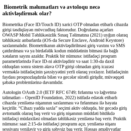
Biometrik məlumatları və avtoloqu necə
aktivləşdirmək olar?
Biometrika (Face ID/Touch ID) xarici OTP olmadan etibarlı cihazda
girişi təsdiqləyən mövcudluq faktorudur. Doğrulama açarları
OWASP Mobil Təhlükəsizlik Sınaq Təlimatına (2021) uyğun olaraq
təhlükəsiz anbarlarda (iOS-da Secure Enclave, Android Keystore)
saxlanmalıdır. Biometrikanın aktivləşdirilməsi giriş vaxtını və SMS
çatdırılması və ya birdəfəlik kodun müddətinin bitməsi ilə bağlı
xətaların sayını azaldır. Praktik bir nümunə: istifadəçi proqram
parametrlərində Face ID-ni aktivləşdirir və saat 1:30-da daxil
olduqdan sonra sistem əlavə OTP girişi olmadan giriş icazəsi
verməklə istifadəçinin şəxsiyyətini yerli olaraq yoxlayır. İstifadəçinin
faydası proqnozlaşdırıla bilən və gecələr sürətli girişdir, müvəqqəti
şəbəkə problemlərinə davamlıdır.
Autologin OAuth 2.0 (IETF RFC 6749; fırlanma və ləğvetmə
təlimatları – OpenID Foundation, 2022) istifadə edərək etibarlı
cihazda yeniləmə nişanının saxlanması və fırlanması ilə həyata
keçirilir. “Cihazı yadda saxla” seçimi aktiv olduqda, bir gecədə giriş
avtomatik olaraq baş verir və giriş nişanının müddəti bitdikdə
istifadəçi müdaxiləsi olmadan təhlükəsiz yeniləmə baş verir. Praktik
nümunə: saat 2:15-də istifadəçi proqramı açır, yeniləmə nişanı
sessiyanı yeniləyir və giriş səhvsiz baş verir. Həssas əməliyyatlar