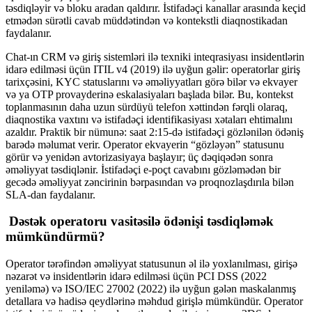
təsdiqləyir və bloku aradan qaldırır. İstifadəçi kanallar arasında keçid
etmədən sürətli cavab müddətindən və kontekstli diaqnostikadan
faydalanır.
Chat-ın CRM və giriş sistemləri ilə texniki inteqrasiyası insidentlərin
idarə edilməsi üçün ITIL v4 (2019) ilə uyğun gəlir: operatorlar giriş
tarixçəsini, KYC statuslarını və əməliyyatları görə bilər və ekvayer
və ya OTP provayderinə eskalasiyaları başlada bilər. Bu, kontekst
toplanmasının daha uzun sürdüyü telefon xəttindən fərqli olaraq,
diaqnostika vaxtını və istifadəçi identifikasiyası xətaları ehtimalını
azaldır. Praktik bir nümunə: saat 2:15-də istifadəçi gözlənilən ödəniş
barədə məlumat verir. Operator ekvayerin “gözləyən” statusunu
görür və yenidən avtorizasiyaya başlayır; üç dəqiqədən sonra
əməliyyat təsdiqlənir. İstifadəçi e-poçt cavabını gözləmədən bir
gecədə əməliyyat zəncirinin bərpasından və proqnozlaşdırıla bilən
SLA-dan faydalanır.
Dəstək operatoru vasitəsilə ödənişi təsdiqləmək
mümkündürmü?
Operator tərəfindən əməliyyat statusunun əl ilə yoxlanılması, girişə
nəzarət və insidentlərin idarə edilməsi üçün PCI DSS (2022
yeniləmə) və ISO/IEC 27002 (2022) ilə uyğun gələn maskalanmış
detallara və hadisə qeydlərinə məhdud girişlə mümkündür. Operator