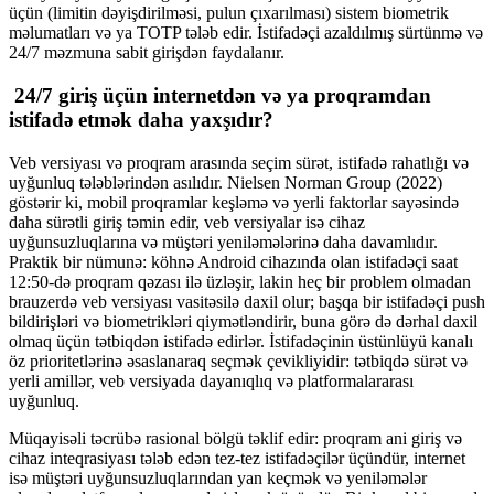
üçün (limitin dəyişdirilməsi, pulun çıxarılması) sistem biometrik
məlumatları və ya TOTP tələb edir. İstifadəçi azaldılmış sürtünmə və
24/7 məzmuna sabit girişdən faydalanır.
24/7 giriş üçün internetdən və ya proqramdan
istifadə etmək daha yaxşıdır?
Veb versiyası və proqram arasında seçim sürət, istifadə rahatlığı və
uyğunluq tələblərindən asılıdır. Nielsen Norman Group (2022)
göstərir ki, mobil proqramlar keşləmə və yerli faktorlar sayəsində
daha sürətli giriş təmin edir, veb versiyalar isə cihaz
uyğunsuzluqlarına və müştəri yeniləmələrinə daha davamlıdır.
Praktik bir nümunə: köhnə Android cihazında olan istifadəçi saat
12:50-də proqram qəzası ilə üzləşir, lakin heç bir problem olmadan
brauzerdə veb versiyası vasitəsilə daxil olur; başqa bir istifadəçi push
bildirişləri və biometrikləri qiymətləndirir, buna görə də dərhal daxil
olmaq üçün tətbiqdən istifadə edirlər. İstifadəçinin üstünlüyü kanalı
öz prioritetlərinə əsaslanaraq seçmək çevikliyidir: tətbiqdə sürət və
yerli amillər, veb versiyada dayanıqlıq və platformalararası
uyğunluq.
Müqayisəli təcrübə rasional bölgü təklif edir: proqram ani giriş və
cihaz inteqrasiyası tələb edən tez-tez istifadəçilər üçündür, internet
isə müştəri uyğunsuzluqlarından yan keçmək və yeniləmələr