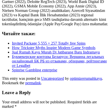
Gartner (2022), Deloitte RegTech (2023), World Bank Digital ID
(2022), GSMA Mobile Economy (2022), App Annie (2023),
Nielsen Norman Group (2022) analitikaları; Azercell Siyasətindən
(2023) və Kapital Bank İllik Hesabatından (2023) regional
təcrübələr, həmçinin gecə SMS təsdiqlərinə davamlı alternativ kimi
tokenləşdirilmiş ödənişlər (Apple Pay/Google Pay) üzrə məlumatlar.
Читайте также:
Invited Package 5,555 + 257 Totally free Spins
How Trickster Myths Inspire Modern Game Symbols
Jual Rumah Kayu Murah Di Jatibarang Baru Indramayu
Букмекерские конторы Беларуси: Вершина легальных
онлайновый БК РБ из отзывами, обзорами, рейтингами
от Legalbet
Spinrise Gambling enterprise
This entry was posted in
Uncategorized
by
optimizerrumahkayu
.
Bookmark the
permalink
.
Leave a Reply
Your email address will not be published.
Required fields are
marked
*