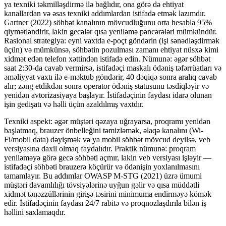
ya texniki təkmilləşdirmə ilə bağlıdır, ona görə də ehtiyat
kanallardan və əsas texniki addımlardan istifadə etmək lazımdır.
Gartner (2022) söhbət kanalının mövcudluğunu orta hesabla 95%
qiymətləndirir, lakin gecələr qısa yeniləmə pəncərələri mümkündür.
Rasional strategiya: eyni vaxtda e-poçt göndərin (işi sənədləşdirmək
üçün) və mümkünsə, söhbətin pozulması zamanı ehtiyat nüsxə kimi
xidmət edən telefon xəttindən istifadə edin. Nümunə: əgər söhbət
saat 2:30-da cavab vermirsə, istifadəçi maskalı ödəniş təfərrüatları və
əməliyyat vaxtı ilə e-məktub göndərir, 40 dəqiqə sonra aralıq cavab
alır; zəng etdikdən sonra operator ödəniş statusunu təsdiqləyir və
yenidən avtorizasiyaya başlayır. İstifadəçinin faydası idarə olunan
işin gedişatı və həlli üçün azaldılmış vaxtdır.
Texniki aspekt: ​​əgər müştəri qəzaya uğrayarsa, proqramı yenidən
başlatmaq, brauzer önbelleğini təmizləmək, əlaqə kanalını (Wi-
Fi/mobil data) dəyişmək və ya mobil söhbət mövcud deyilsə, veb
versiyasına daxil olmaq faydalıdır. Praktik nümunə: proqram
yeniləməyə görə gecə söhbəti açmır, lakin veb versiyası işləyir —
istifadəçi söhbəti brauzerə köçürür və ödənişin yoxlanılmasını
tamamlayır. Bu addımlar OWASP M-STG (2021) üzrə ümumi
müştəri davamlılığı tövsiyələrinə uyğun gəlir və qısa müddətli
xidmət tənəzzüllərinin girişə təsirini minimuma endirməyə kömək
edir. İstifadəçinin faydası 24/7 rabitə və proqnozlaşdırıla bilən iş
həllini saxlamaqdır.