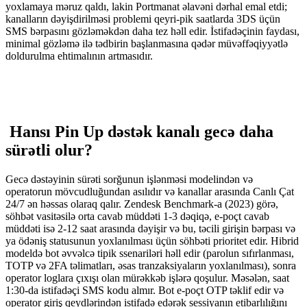
yoxlamaya məruz qaldı, lakin Portmanat əlavəni dərhal emal etdi;
kanalların dəyişdirilməsi problemi qeyri-pik saatlarda 3DS üçün
SMS bərpasını gözləməkdən daha tez həll edir. İstifadəçinin faydası,
minimal gözləmə ilə tədbirin başlanmasına qədər müvəffəqiyyətlə
doldurulma ehtimalının artmasıdır.
Hansı Pin Up dəstək kanalı gecə daha
sürətli olur?
Gecə dəstəyinin sürəti sorğunun işlənməsi modelindən və
operatorun mövcudluğundan asılıdır və kanallar arasında Canlı Çat
24/7 ən həssas olaraq qalır. Zendesk Benchmark-a (2023) görə,
söhbət vasitəsilə orta cavab müddəti 1-3 dəqiqə, e-poçt cavab
müddəti isə 2-12 saat arasında dəyişir və bu, təcili girişin bərpası və
ya ödəniş statusunun yoxlanılması üçün söhbəti prioritet edir. Hibrid
modeldə bot əvvəlcə tipik ssenariləri həll edir (parolun sıfırlanması,
TOTP və 2FA təlimatları, əsas tranzaksiyaların yoxlanılması), sonra
operator loglara çıxışı olan mürəkkəb işlərə qoşulur. Məsələn, saat
1:30-da istifadəçi SMS kodu almır. Bot e-poçt OTP təklif edir və
operator giriş qeydlərindən istifadə edərək sessiyanın etibarlılığını