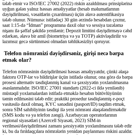
tələb etmir və ISO/IEC 27002 (2022) riskin azaldılması prinsiplərinə
uyğun gələn yalnız həssas əməliyyatlar (hesab məlumatlarının
dəyişdirilməsi, vəsaitlərin çıxarılması) üçün əlavə autentifikasiya
tələb olunur. Nümunə: istifadəçi 30 gün ərzində hesabdan çıxmır,
saat 1:15-də “İdman” proqramına daxil olur və sessiya təzələmə
nişanı ilə şəffaf şəkildə yenilənir; Depozit limitini dəyişdirməyə cəhd
edərkən, əlavə bir amil (biometriya və ya TOTP) aktivləşdirilir və
lazımsız gecə sürtünməsi olmadan təhlükəsizliyi qoruyur.
Telefon nömrənizi dəyişdirsəniz, girişi necə bərpa
etmək olar?
Telefon nömrəsinin dəyişdirilməsi həssas əməliyyatdır, çünki əlaqə
faktoru OTP-lər və bildirişlər üçün istifadə olunur, ona görə də bərpa
prosesi alternativ təsdiqlənmiş kanal və şəxsiyyətin yoxlanılmasına
əsaslanmalıdır. ISO/IEC 27001 standartı (2022-ci ildə yenilənib)
müstəqil yoxlamalardan istifadə etməklə hesabın bütövlüyünün
təmin edilməsini tələb edir; praktiki prosedur təsdiqlənmiş e-poçt
vasitəsilə daxil olmaq, KYC sənədini (pasport/ID) təqdim etmək,
sonra SİM sahibliyinin təsdiqi ilə yeni nömrəni əlaqələndirməkdir
(SMS kodu və ya telefon zəngi). Azərbaycan operatorlarının
regional siyasətləri (Azercell Siyasəti, 2023) SİM-in
verilməsi/dəyişdirilməsi zamanı şəxsiyyətin yoxlanılmasını tələb edir
ki, bu da fırıldaqçılara nömrələrin yenidən paylanması riskini azaldır.