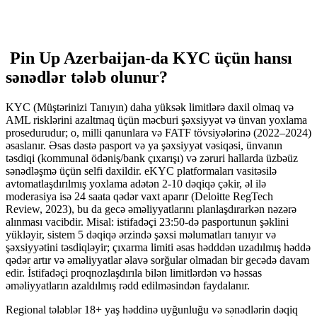
Pin Up Azerbaijan-da KYC üçün hansı
sənədlər tələb olunur?
KYC (Müştərinizi Tanıyın) daha yüksək limitlərə daxil olmaq və
AML risklərini azaltmaq üçün məcburi şəxsiyyət və ünvan yoxlama
prosedurudur; o, milli qanunlara və FATF tövsiyələrinə (2022–2024)
əsaslanır. Əsas dəstə pasport və ya şəxsiyyət vəsiqəsi, ünvanın
təsdiqi (kommunal ödəniş/bank çıxarışı) və zəruri hallarda üzbəüz
sənədləşmə üçün selfi daxildir. eKYC platformaları vasitəsilə
avtomatlaşdırılmış yoxlama adətən 2-10 dəqiqə çəkir, əl ilə
moderasiya isə 24 saata qədər vaxt aparır (Deloitte RegTech
Review, 2023), bu da gecə əməliyyatlarını planlaşdırarkən nəzərə
alınması vacibdir. Misal: istifadəçi 23:50-də pasportunun şəklini
yükləyir, sistem 5 dəqiqə ərzində şəxsi məlumatları tanıyır və
şəxsiyyətini təsdiqləyir; çıxarma limiti əsas hədddən uzadılmış həddə
qədər artır və əməliyyatlar əlavə sorğular olmadan bir gecədə davam
edir. İstifadəçi proqnozlaşdırıla bilən limitlərdən və həssas
əməliyyatların azaldılmış rədd edilməsindən faydalanır.
Regional tələblər 18+ yaş həddinə uyğunluğu və sənədlərin dəqiq