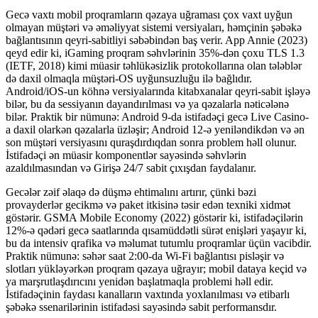
Gecə vaxtı mobil proqramların qəzaya uğraması çox vaxt uyğun
olmayan müştəri və əməliyyat sistemi versiyaları, həmçinin şəbəkə
bağlantısının qeyri-sabitliyi səbəbindən baş verir. App Annie (2023)
qeyd edir ki, iGaming proqram səhvlərinin 35%-dən çoxu TLS 1.3
(IETF, 2018) kimi müasir təhlükəsizlik protokollarına olan tələblər
də daxil olmaqla müştəri-OS uyğunsuzluğu ilə bağlıdır.
Android/iOS-un köhnə versiyalarında kitabxanalar qeyri-sabit işləyə
bilər, bu da sessiyanın dayandırılması və ya qəzalarla nəticələnə
bilər. Praktik bir nümunə: Android 9-da istifadəçi gecə Live Casino-
a daxil olarkən qəzalarla üzləşir; Android 12-ə yeniləndikdən və ən
son müştəri versiyasını quraşdırdıqdan sonra problem həll olunur.
İstifadəçi ən müasir komponentlər sayəsində səhvlərin
azaldılmasından və Girişə 24/7 sabit çıxışdan faydalanır.
Gecələr zəif əlaqə də düşmə ehtimalını artırır, çünki bəzi
provayderlər gecikmə və paket itkisinə təsir edən texniki xidmət
göstərir. GSMA Mobile Economy (2022) göstərir ki, istifadəçilərin
12%-ə qədəri gecə saatlarında qısamüddətli sürət enişləri yaşayır ki,
bu da intensiv qrafika və məlumat tutumlu proqramlar üçün vacibdir.
Praktik nümunə: səhər saat 2:00-da Wi-Fi bağlantısı pisləşir və
slotları yükləyərkən proqram qəzaya uğrayır; mobil dataya keçid və
ya marşrutlaşdırıcını yenidən başlatmaqla problemi həll edir.
İstifadəçinin faydası kanalların vaxtında yoxlanılması və etibarlı
şəbəkə ssenarilərinin istifadəsi sayəsində sabit performansdır.