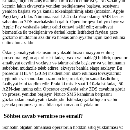
istifadəçi üçün ödəniş məlumatlarını daxil etmir və ya 3DS-dən yan
keçmir, lakin ekvayerlə yenidən təsdiqləməyə başlaya, sessiyanı
yenidən başlata və ya kanalı tokenləşdirilmiş alətə (məsələn, Apple
Pay) keçirə bilər. Nümunə: saat 12:45-də Visa ödənişi SMS fasiləsi
səbəbindən 3DS mərhələsində qalıb. Operator qeydləri yoxlayır və
Apple Pay vasitəsilə təkrar cəhd etməyi təklif edir; əməliyyat
biometrika ilə təsdiqlənir və dərhal keçir. İstifadəçi faydası gecə
gözləmə müddətini azaldır və həssas əməliyyatlar üçün rədd edilmə
ehtimalını azaldır.
Ödəniş əməliyyatı statusunun yüksəldilməsi müəyyən edilmiş
prosedura uyğun aparılır: istifadəçi vaxtı və məbləği bildirir, operator
əməliyyat qeydini yoxlayır və təkrar cəhdə başlayır və ya imtinanın
səbəbləri müdaxilə tələb edirsə, ekvayer bankla əlaqə saxlayır. Bu
prosedur ITIL v4 (2019) insidentlərin idarə edilməsi tövsiyələrinə
uyğundur və sonradan nəzərdən keçirmək üçün sənədləşdirilmiş
fəaliyyət izini təqdim edir. Praktiki misal: saat 1:10-da istifadəçi 50
AZN-dən imtina edir. Operator qeydlərdə səhv 3DS cavabını görür
və prosesi yenidən başlayır. Nəticə SMS kanalının bərpasını
gözləmədən əməliyyatın təsdiqidir. İstifadəçi şəffaflıqdan və bir
gecədə proqnozlaşdırıla bilən qətnamədən faydalanır.
Söhbət cavab vermirsə nə etməli?
Söhbətin əlçatan olmaması operatorun həddən artıq yüklənməsi və