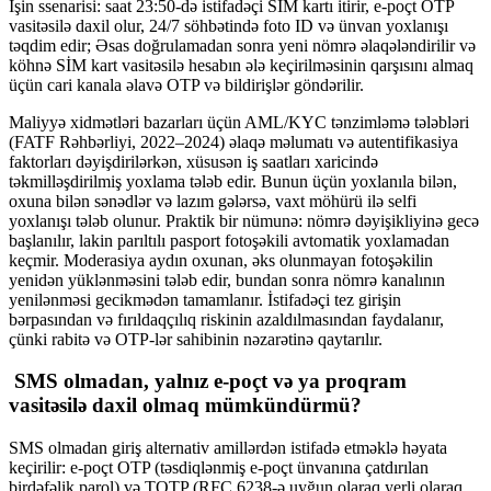
İşin ssenarisi: saat 23:50-də istifadəçi SİM kartı itirir, e-poçt OTP
vasitəsilə daxil olur, 24/7 söhbətində foto ID və ünvan yoxlanışı
təqdim edir; Əsas doğrulamadan sonra yeni nömrə əlaqələndirilir və
köhnə SİM kart vasitəsilə hesabın ələ keçirilməsinin qarşısını almaq
üçün cari kanala əlavə OTP və bildirişlər göndərilir.
Maliyyə xidmətləri bazarları üçün AML/KYC tənzimləmə tələbləri
(FATF Rəhbərliyi, 2022–2024) əlaqə məlumatı və autentifikasiya
faktorları dəyişdirilərkən, xüsusən iş saatları xaricində
təkmilləşdirilmiş yoxlama tələb edir. Bunun üçün yoxlanıla bilən,
oxuna bilən sənədlər və lazım gələrsə, vaxt möhürü ilə selfi
yoxlanışı tələb olunur. Praktik bir nümunə: nömrə dəyişikliyinə gecə
başlanılır, lakin parıltılı pasport fotoşəkili avtomatik yoxlamadan
keçmir. Moderasiya aydın oxunan, əks olunmayan fotoşəkilin
yenidən yüklənməsini tələb edir, bundan sonra nömrə kanalının
yenilənməsi gecikmədən tamamlanır. İstifadəçi tez girişin
bərpasından və fırıldaqçılıq riskinin azaldılmasından faydalanır,
çünki rabitə və OTP-lər sahibinin nəzarətinə qaytarılır.
SMS olmadan, yalnız e-poçt və ya proqram
vasitəsilə daxil olmaq mümkündürmü?
SMS olmadan giriş alternativ amillərdən istifadə etməklə həyata
keçirilir: e-poçt OTP (təsdiqlənmiş e-poçt ünvanına çatdırılan
birdəfəlik parol) və TOTP (RFC 6238-ə uyğun olaraq yerli olaraq