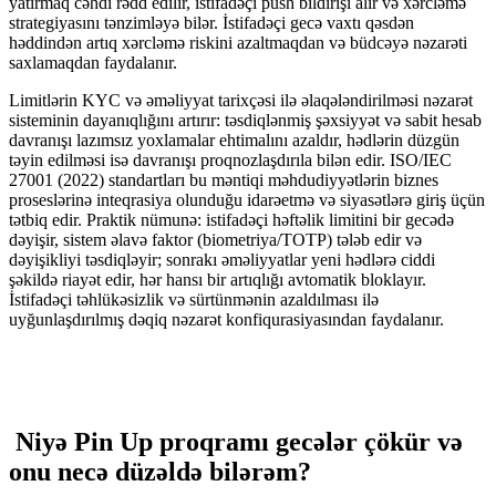
yatırmaq cəhdi rədd edilir, istifadəçi push bildirişi alır və xərcləmə
strategiyasını tənzimləyə bilər. İstifadəçi gecə vaxtı qəsdən
həddindən artıq xərcləmə riskini azaltmaqdan və büdcəyə nəzarəti
saxlamaqdan faydalanır.
Limitlərin KYC və əməliyyat tarixçəsi ilə əlaqələndirilməsi nəzarət
sisteminin dayanıqlığını artırır: təsdiqlənmiş şəxsiyyət və sabit hesab
davranışı lazımsız yoxlamalar ehtimalını azaldır, hədlərin düzgün
təyin edilməsi isə davranışı proqnozlaşdırıla bilən edir. ISO/IEC
27001 (2022) standartları bu məntiqi məhdudiyyətlərin biznes
proseslərinə inteqrasiya olunduğu idarəetmə və siyasətlərə giriş üçün
tətbiq edir. Praktik nümunə: istifadəçi həftəlik limitini bir gecədə
dəyişir, sistem əlavə faktor (biometriya/TOTP) tələb edir və
dəyişikliyi təsdiqləyir; sonrakı əməliyyatlar yeni hədlərə ciddi
şəkildə riayət edir, hər hansı bir artıqlığı avtomatik bloklayır.
İstifadəçi təhlükəsizlik və sürtünmənin azaldılması ilə
uyğunlaşdırılmış dəqiq nəzarət konfiqurasiyasından faydalanır.
Niyə Pin Up proqramı gecələr çökür və
onu necə düzəldə bilərəm?