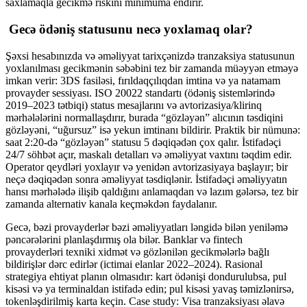
saxlamaqla gecikmə riskini minimuma endirir.
Gecə ödəniş statusunu necə yoxlamaq olar?
Şəxsi hesabınızda və əməliyyat tarixçənizdə tranzaksiya statusunun
yoxlanılması gecikmənin səbəbini tez bir zamanda müəyyən etməyə
imkan verir: 3DS fasiləsi, fırıldaqçılıqdan imtina və ya natamam
provayder sessiyası. ISO 20022 standartı (ödəniş sistemlərində
2019–2023 tətbiqi) status mesajlarını və avtorizasiya/klirinq
mərhələlərini normallaşdırır, burada “gözləyən” alıcının təsdiqini
gözləyəni, “uğursuz” isə yekun imtinanı bildirir. Praktik bir nümunə:
saat 2:20-də “gözləyən” statusu 5 dəqiqədən çox qalır. İstifadəçi
24/7 söhbət açır, maskalı detalları və əməliyyat vaxtını təqdim edir.
Operator qeydləri yoxlayır və yenidən avtorizasiyaya başlayır; bir
neçə dəqiqədən sonra əməliyyat təsdiqlənir. İstifadəçi əməliyyatın
hansı mərhələdə ilişib qaldığını anlamaqdan və lazım gələrsə, tez bir
zamanda alternativ kanala keçməkdən faydalanır.
Gecə, bəzi provayderlər bəzi əməliyyatları ləngidə bilən yeniləmə
pəncərələrini planlaşdırmış ola bilər. Banklar və fintech
provayderləri texniki xidmət və gözlənilən gecikmələrlə bağlı
bildirişlər dərc edirlər (ictimai elanlar 2022–2024). Rasional
strategiya ehtiyat planın olmasıdır: kart ödənişi dondurulubsa, pul
kisəsi və ya terminaldan istifadə edin; pul kisəsi yavaş təmizlənirsə,
tokenləşdirilmiş karta keçin. Case study: Visa tranzaksiyası əlavə