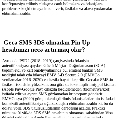
konfiqurasiya edilmiş cütləşmə canlı bölmələrə və ödənişlərə
problemsiz keçid etməyə imkan verir, fasilələr və əlavə yoxlamalar
ehtimalını azaldır.
Gecə SMS 3DS olmadan Pin Up
hesabınızı necə artırmaq olar?
Avropada PSD2 (2018–2019) çərçivəsində ödənişin
autentifikasiyası qaydası Güclü Müştəri Doğrulamasını (SCA)
təqdim etdi və kart əməliyyatlarında bu, emitent bankın SMS
təsdiqini tələb edə biləcəyi EMV 3-D Secure 2.0 (EMVCo,
yeniləmələr 2016–2020) vasitəsilə həyata keçirilir. Gecələr SMS-in
fasiləsi riski daha yüksəkdir, ona görə də tokenləşdirilmiş pul kisələri
(Apple Pay/Google Pay) cihazda təsdiqləmədən (biometriya/kod)
istifadə edir və ayrıca SMS gözləmədən kriptoqram göndərir.
EMVCo-ya (2020) görə, tokenləşdirilmiş ödəniş alətlərinin istifadəsi
kontekstli autentifikasiya uğursuzluqları ehtimalını azaldır ki, bu da
dolayı yolla 3DS uğursuzluqlarının dərəcəsini azaldır. Praktiki
nümunə: 01:40-da 3DS SMS cavabının olmaması səbəbindən Visa
ödənişi rədd edilir; Apple Pay əməliyyatları saniyələr ərzində