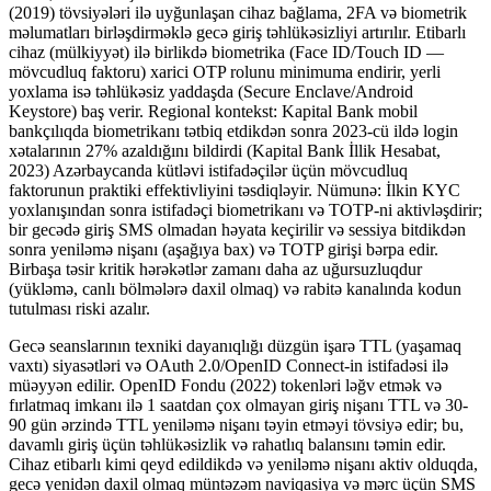
(2019) tövsiyələri ilə uyğunlaşan cihaz bağlama, 2FA və biometrik
məlumatları birləşdirməklə gecə giriş təhlükəsizliyi artırılır. Etibarlı
cihaz (mülkiyyət) ilə birlikdə biometrika (Face ID/Touch ID —
mövcudluq faktoru) xarici OTP rolunu minimuma endirir, yerli
yoxlama isə təhlükəsiz yaddaşda (Secure Enclave/Android
Keystore) baş verir. Regional kontekst: Kapital Bank mobil
bankçılıqda biometrikanı tətbiq etdikdən sonra 2023-cü ildə login
xətalarının 27% azaldığını bildirdi (Kapital Bank İllik Hesabat,
2023) Azərbaycanda kütləvi istifadəçilər üçün mövcudluq
faktorunun praktiki effektivliyini təsdiqləyir. Nümunə: İlkin KYC
yoxlanışından sonra istifadəçi biometrikanı və TOTP-ni aktivləşdirir;
bir gecədə giriş SMS olmadan həyata keçirilir və sessiya bitdikdən
sonra yeniləmə nişanı (aşağıya bax) və TOTP girişi bərpa edir.
Birbaşa təsir kritik hərəkətlər zamanı daha az uğursuzluqdur
(yükləmə, canlı bölmələrə daxil olmaq) və rabitə kanalında kodun
tutulması riski azalır.
Gecə seanslarının texniki dayanıqlığı düzgün işarə TTL (yaşamaq
vaxtı) siyasətləri və OAuth 2.0/OpenID Connect-in istifadəsi ilə
müəyyən edilir. OpenID Fondu (2022) tokenləri ləğv etmək və
fırlatmaq imkanı ilə 1 saatdan çox olmayan giriş nişanı TTL və 30-
90 gün ərzində TTL yeniləmə nişanı təyin etməyi tövsiyə edir; bu,
davamlı giriş üçün təhlükəsizlik və rahatlıq balansını təmin edir.
Cihaz etibarlı kimi qeyd edildikdə və yeniləmə nişanı aktiv olduqda,
gecə yenidən daxil olmaq müntəzəm naviqasiya və mərc üçün SMS