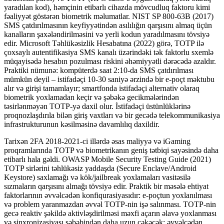
yaradılan kod), həmçinin etibarlı cihazda mövcudluq faktoru kimi
fəaliyyət göstərən biometrik məlumatlar. NIST SP 800-63B (2017)
SMS çatdırılmasının keyfiyyətindən asılılığın qarşısını almaq üçün
kanalların şaxələndirilməsini və yerli kodun yaradılmasını tövsiyə
edir. Microsoft Təhlükəsizlik Hesabatına (2022) görə, TOTP ilə
çoxsaylı autentifikasiya SMS kanalı üzərindəki tək faktorlu sxemlə
müqayisədə hesabın pozulması riskini əhəmiyyətli dərəcədə azaldır.
Praktiki nümunə: kompüterdə saat 2:10-da SMS çatdırılması
mümkün deyil – istifadəçi 10-30 saniyə ərzində bir e-poçt məktubu
alır və girişi tamamlayır; smartfonda istifadəçi alternativ olaraq
biometrik yoxlamadan keçir və şəbəkə gecikmələrindən
təsirlənməyən TOTP-yə daxil olur. İstifadəçi üstünlüklərinə
proqnozlaşdırıla bilən giriş vaxtları və bir gecədə telekommunikasiya
infrastrukturunun kəsilməsinə davamlılıq daxildir.
Tarixən 2FA 2018-2021-ci illərdə əsas maliyyə və iGaming
proqramlarında TOTP və biometrikanın geniş tətbiqi sayəsində daha
etibarlı hala gəldi. OWASP Mobile Security Testing Guide (2021)
TOTP sirlərini təhlükəsiz yaddaşda (Secure Enclave/Android
Keystore) saxlamağı və kök/jailbreak yoxlamaları vasitəsilə
sızmaların qarşısını almağı tövsiyə edir. Praktik bir məsələ ehtiyat
faktorlarının əvvəlcədən konfiqurasiyasıdır: e-poçtun yoxlanılması
və problem yaranmazdan əvvəl TOTP-nin işə salınması. TOTP-nin
gecə reaktiv şəkildə aktivləşdirilməsi məxfi açarın əlavə yoxlanması
və sinxronizasiyası səbəbindən daha uzun çəkəcək; əvvəlcədən