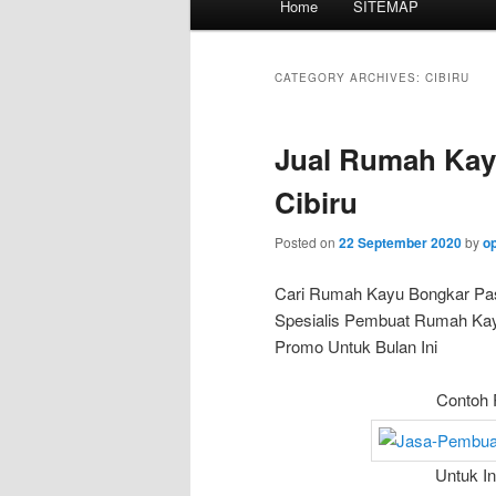
Home
SITEMAP
Skip
Skip
menu
to
to
CATEGORY ARCHIVES:
CIBIRU
primary
secondary
Jual Rumah Kay
content
content
Cibiru
Posted on
22 September 2020
by
o
Cari Rumah Kayu Bongkar Pa
Spesialis Pembuat Rumah Kayu
Promo Untuk Bulan Ini
Contoh 
Untuk I