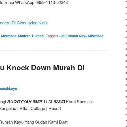
nformasi WhatsApp 0859-1113-52343
dern Di Cibeunying Kidul
,
Minimalis
,
Modern
,
Rumah
|
Tagged
Jual Rumah Kayu Minimalis
u Knock Down Murah Di
rrumahkayu
ungi
RUQOYYAH 0859-1113-52343
Kami Spesialis
galau | Villa | Cottage | Resort
Rumah Kayu Yang Sudah Kami Buat