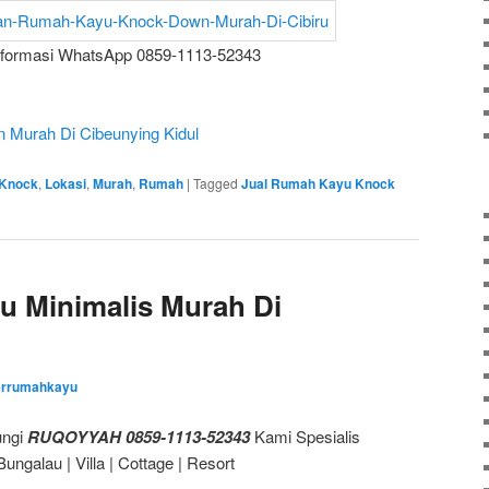
nformasi WhatsApp 0859-1113-52343
Murah Di Cibeunying Kidul
Knock
,
Lokasi
,
Murah
,
Rumah
|
Tagged
Jual Rumah Kayu Knock
u Minimalis Murah Di
errumahkayu
ungi
RUQOYYAH 0859-1113-52343
Kami Spesialis
galau | Villa | Cottage | Resort