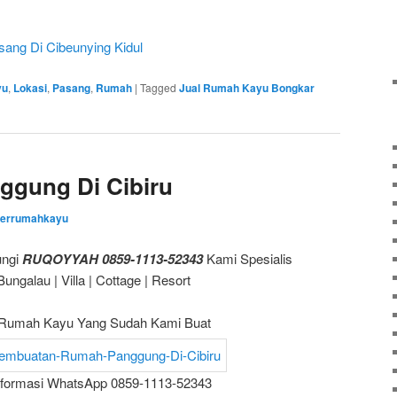
ang Di Cibeunying Kidul
yu
,
Lokasi
,
Pasang
,
Rumah
|
Tagged
Jual Rumah Kayu Bongkar
ggung Di Cibiru
zerrumahkayu
ungi
RUQOYYAH 0859-1113-52343
Kami Spesialis
galau | Villa | Cottage | Resort
Rumah Kayu Yang Sudah Kami Buat
nformasi WhatsApp 0859-1113-52343