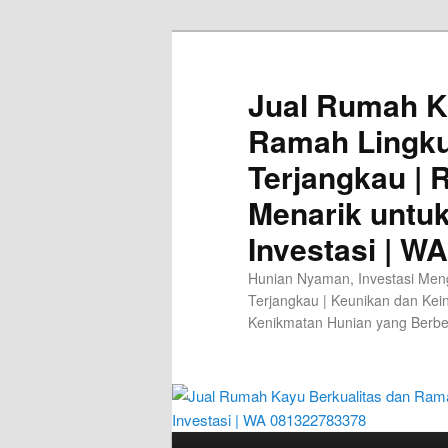
Jual Rumah K
Ramah Lingk
Terjangkau |
Menarik untu
Investasi | W
Hunian Nyaman, Investasi Men
Terjangkau | Keunikan dan Kei
Kenikmatan Hunian yang Berb
Main