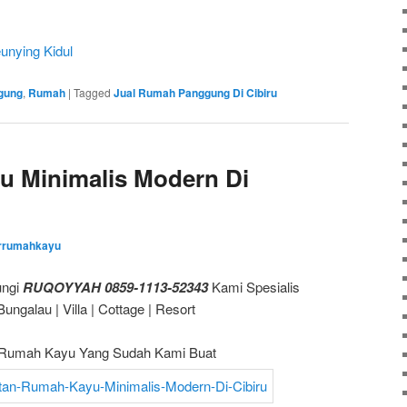
unying Kidul
gung
,
Rumah
|
Tagged
Jual Rumah Panggung Di Cibiru
u Minimalis Modern Di
errumahkayu
ngi
RUQOYYAH 0859-1113-52343
Kami Spesialis
galau | Villa | Cottage | Resort
Rumah Kayu Yang Sudah Kami Buat