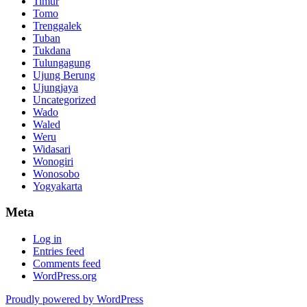
Timur
Tomo
Trenggalek
Tuban
Tukdana
Tulungagung
Ujung Berung
Ujungjaya
Uncategorized
Wado
Waled
Weru
Widasari
Wonogiri
Wonosobo
Yogyakarta
Meta
Log in
Entries feed
Comments feed
WordPress.org
Proudly powered by WordPress