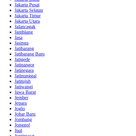
Jakarta Pusat
Jakarta Selatan
Jakarta Timur
Jakarta Utara
Jalancagak
Jamblang
Jasa
Jasinga
Jatibarang
Jatibarang Baru
Jatigede
Jatinangor
Jatinegara
Jatinunggal
Jatitujuh
Jatiwangi
Jawa Barat
Jember
Jepara
Joglo
Johar Baru
Jombang
Jonggol
Jual
Juntinyuat