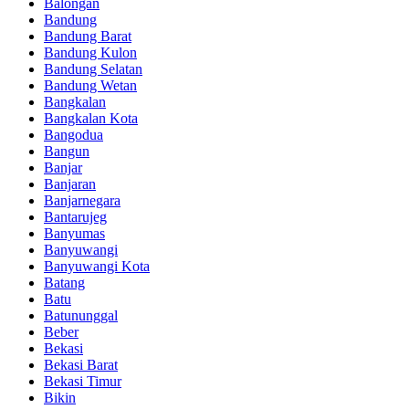
Balongan
Bandung
Bandung Barat
Bandung Kulon
Bandung Selatan
Bandung Wetan
Bangkalan
Bangkalan Kota
Bangodua
Bangun
Banjar
Banjaran
Banjarnegara
Bantarujeg
Banyumas
Banyuwangi
Banyuwangi Kota
Batang
Batu
Batununggal
Beber
Bekasi
Bekasi Barat
Bekasi Timur
Bikin