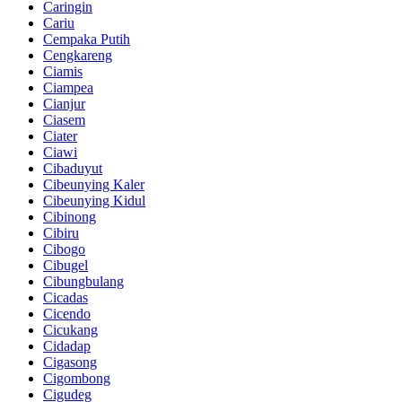
Caringin
Cariu
Cempaka Putih
Cengkareng
Ciamis
Ciampea
Cianjur
Ciasem
Ciater
Ciawi
Cibaduyut
Cibeunying Kaler
Cibeunying Kidul
Cibinong
Cibiru
Cibogo
Cibugel
Cibungbulang
Cicadas
Cicendo
Cicukang
Cidadap
Cigasong
Cigombong
Cigudeg