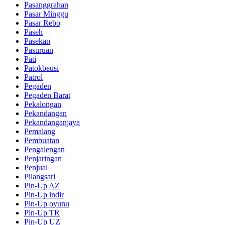
Pasanggrahan
Pasar Minggu
Pasar Rebo
Paseh
Pasekan
Pasuruan
Pati
Patokbeusi
Patrol
Pegaden
Pegaden Barat
Pekalongan
Pekandangan
Pekandanganjaya
Pemalang
Pembuatan
Pengalengan
Penjaringan
Penjual
Pilangsari
Pin-Up AZ
Pin-Up indir
Pin-Up oyunu
Pin-Up TR
Pin-Up UZ