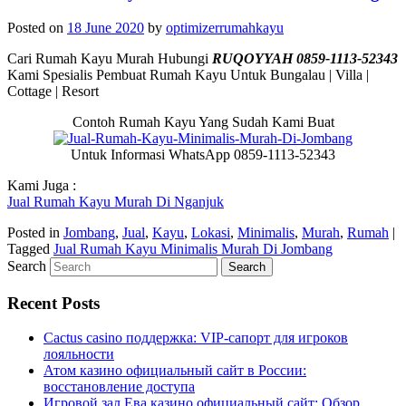
Posted on
18 June 2020
by
optimizerrumahkayu
Cari Rumah Kayu Murah Hubungi
RUQOYYAH 0859-1113-52343
Kami Spesialis Pembuat Rumah Kayu Untuk Bungalau | Villa |
Cottage | Resort
Contoh Rumah Kayu Yang Sudah Kami Buat
Untuk Informasi WhatsApp 0859-1113-52343
Kami Juga :
Jual Rumah Kayu Murah Di Nganjuk
Posted in
Jombang
,
Jual
,
Kayu
,
Lokasi
,
Minimalis
,
Murah
,
Rumah
|
Tagged
Jual Rumah Kayu Minimalis Murah Di Jombang
Search
Recent Posts
Cactus casino поддержка: VIP-сапорт для игроков
лояльности
Атом казино официальный сайт в России:
восстановление доступа
Игровой зал Ева казино официальный сайт: Обзор