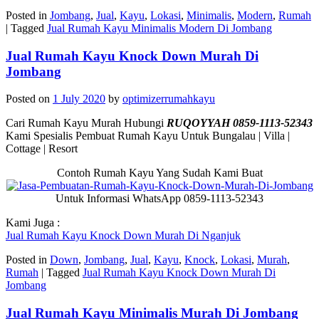
Posted in
Jombang
,
Jual
,
Kayu
,
Lokasi
,
Minimalis
,
Modern
,
Rumah
|
Tagged
Jual Rumah Kayu Minimalis Modern Di Jombang
Jual Rumah Kayu Knock Down Murah Di
Jombang
Posted on
1 July 2020
by
optimizerrumahkayu
Cari Rumah Kayu Murah Hubungi
RUQOYYAH 0859-1113-52343
Kami Spesialis Pembuat Rumah Kayu Untuk Bungalau | Villa |
Cottage | Resort
Contoh Rumah Kayu Yang Sudah Kami Buat
Untuk Informasi WhatsApp 0859-1113-52343
Kami Juga :
Jual Rumah Kayu Knock Down Murah Di Nganjuk
Posted in
Down
,
Jombang
,
Jual
,
Kayu
,
Knock
,
Lokasi
,
Murah
,
Rumah
|
Tagged
Jual Rumah Kayu Knock Down Murah Di
Jombang
Jual Rumah Kayu Minimalis Murah Di Jombang