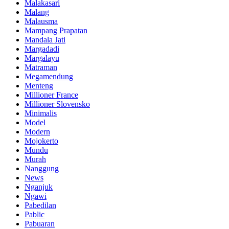
Malakasari
Malang
Malausma
Mampang Prapatan
Mandala Jati
Margadadi
Margalayu
Matraman
Megamendung
Menteng
Millioner France
Millioner Slovensko
Minimalis
Model
Modern
Mojokerto
Mundu
Murah
Nanggung
News
Nganjuk
Ngawi
Pabedilan
Pablic
Pabuaran