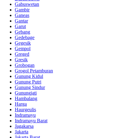
Gabuswetan
Gambir
Ganeas
Gantar
Garut
Gebang
Gedebage
Gegesik
Gempol
Greged
Gresik
Grobogan
Grogol Petamburan
Gunung Kidul
Gunung Putri
Gunung Sindur
Gunungjati
Hambalang
Harga
Haurgeulis
Indramayu
Indramayu Barat
Jagakarsa
Jakarta
Jakarta Barat