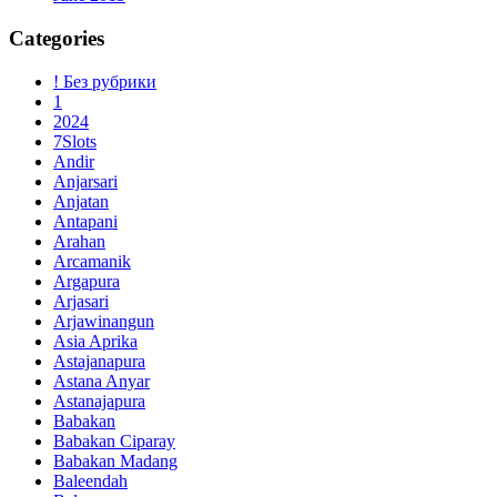
Categories
! Без рубрики
1
2024
7Slots
Andir
Anjarsari
Anjatan
Antapani
Arahan
Arcamanik
Argapura
Arjasari
Arjawinangun
Asia Aprika
Astajanapura
Astana Anyar
Astanajapura
Babakan
Babakan Ciparay
Babakan Madang
Baleendah