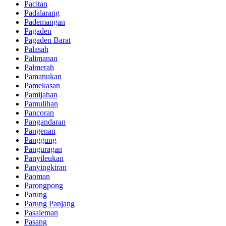
Pacitan
Padalarang
Pademangan
Pagaden
Pagaden Barat
Palasah
Palimanan
Palmerah
Pamanukan
Pamekasan
Pamijahan
Pamulihan
Pancoran
Pangandaran
Pangenan
Panggung
Panguragan
Panyileukan
Panyingkiran
Paoman
Parongpong
Parung
Parung Panjang
Pasaleman
Pasang