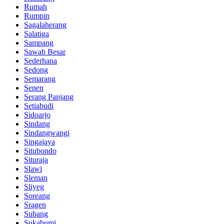
Rumah
Rumpin
Sagalaherang
Salatiga
Sampang
Sawah Besar
Sederhana
Sedong
Semarang
Senen
Serang Panjang
Setiabudi
Sidoarjo
Sindang
Sindangwangi
Singajaya
Situbondo
Situraja
Slawi
Sleman
Sliyeg
Soreang
Sragen
Subang
Sukabumi