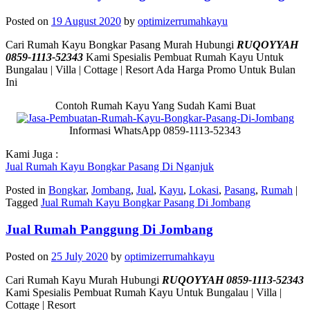
Posted on
19 August 2020
by
optimizerrumahkayu
Cari Rumah Kayu Bongkar Pasang Murah Hubungi
RUQOYYAH
0859-1113-52343
Kami Spesialis Pembuat Rumah Kayu Untuk
Bungalau | Villa | Cottage | Resort Ada Harga Promo Untuk Bulan
Ini
Contoh Rumah Kayu Yang Sudah Kami Buat
Informasi WhatsApp 0859-1113-52343
Kami Juga :
Jual Rumah Kayu Bongkar Pasang Di Nganjuk
Posted in
Bongkar
,
Jombang
,
Jual
,
Kayu
,
Lokasi
,
Pasang
,
Rumah
|
Tagged
Jual Rumah Kayu Bongkar Pasang Di Jombang
Jual Rumah Panggung Di Jombang
Posted on
25 July 2020
by
optimizerrumahkayu
Cari Rumah Kayu Murah Hubungi
RUQOYYAH 0859-1113-52343
Kami Spesialis Pembuat Rumah Kayu Untuk Bungalau | Villa |
Cottage | Resort