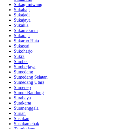
Sukagumiwang
Sukahaji
Sukajadi
Sukajaya
Sukalila
Sukamakmur
Sukaraja
Sukarno Hata
Sukasari
Sukoharjo
Sukra
Sumber
Sumberjaya
Sumedang
Sumedang Selatan
Sumedang Utara
Sumenep
Sumur Bandung
Surabaya
Surakarta
Suranenggala
Surian
Susukan
Susukanlebak
Tajurhalang