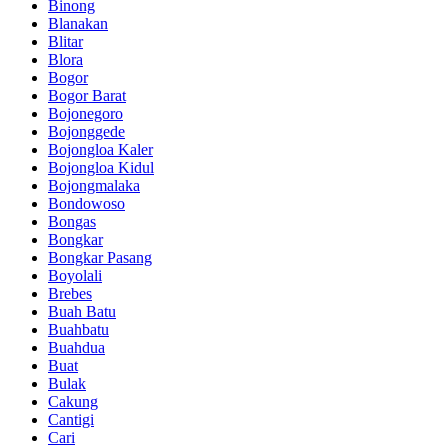
Binong
Blanakan
Blitar
Blora
Bogor
Bogor Barat
Bojonegoro
Bojonggede
Bojongloa Kaler
Bojongloa Kidul
Bojongmalaka
Bondowoso
Bongas
Bongkar
Bongkar Pasang
Boyolali
Brebes
Buah Batu
Buahbatu
Buahdua
Buat
Bulak
Cakung
Cantigi
Cari