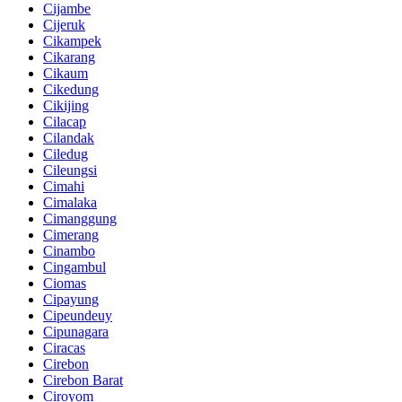
Cijambe
Cijeruk
Cikampek
Cikarang
Cikaum
Cikedung
Cikijing
Cilacap
Cilandak
Ciledug
Cileungsi
Cimahi
Cimalaka
Cimanggung
Cimerang
Cinambo
Cingambul
Ciomas
Cipayung
Cipeundeuy
Cipunagara
Ciracas
Cirebon
Cirebon Barat
Ciroyom