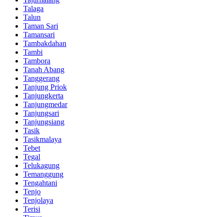
Talaga
Talun
Taman Sari
Tamansari
Tambakdahan
Tambi
Tambora
Tanah Abang
Tanggerang
Tanjung Priok
Tanjungkerta
Tanjungmedar
Tanjungsari
Tanjungsiang
Tasik
Tasikmalaya
Tebet
Tegal
Telukagung
Temanggung
Tengahtani
Tenjo
Tenjolaya
Terisi