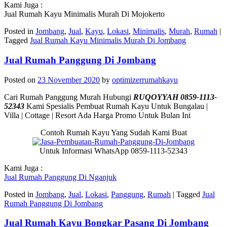
Kami Juga :
Jual Rumah Kayu Minimalis Murah Di Mojokerto
Posted in
Jombang
,
Jual
,
Kayu
,
Lokasi
,
Minimalis
,
Murah
,
Rumah
|
Tagged
Jual Rumah Kayu Minimalis Murah Di Jombang
Jual Rumah Panggung Di Jombang
Posted on
23 November 2020
by
optimizerrumahkayu
Cari Rumah Panggung Murah Hubungi
RUQOYYAH 0859-1113-
52343
Kami Spesialis Pembuat Rumah Kayu Untuk Bungalau |
Villa | Cottage | Resort Ada Harga Promo Untuk Bulan Ini
Contoh Rumah Kayu Yang Sudah Kami Buat
Untuk Informasi WhatsApp 0859-1113-52343
Kami Juga :
Jual Rumah Panggung Di Nganjuk
Posted in
Jombang
,
Jual
,
Lokasi
,
Panggung
,
Rumah
|
Tagged
Jual
Rumah Panggung Di Jombang
Jual Rumah Kayu Bongkar Pasang Di Jombang