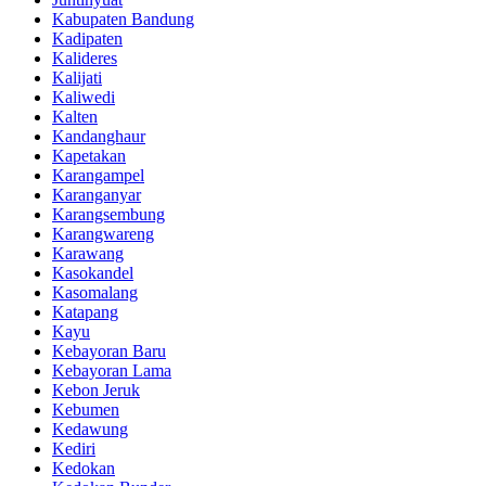
Kabupaten Bandung
Kadipaten
Kalideres
Kalijati
Kaliwedi
Kalten
Kandanghaur
Kapetakan
Karangampel
Karanganyar
Karangsembung
Karangwareng
Karawang
Kasokandel
Kasomalang
Katapang
Kayu
Kebayoran Baru
Kebayoran Lama
Kebon Jeruk
Kebumen
Kedawung
Kediri
Kedokan