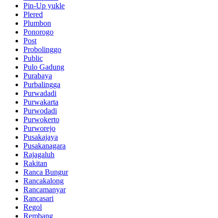
Pin-Up yukle
Plered
Plumbon
Ponorogo
Post
Probolinggo
Public
Pulo Gadung
Purabaya
Purbalingga
Purwadadi
Purwakarta
Purwodadi
Purwokerto
Purworejo
Pusakajaya
Pusakanagara
Rajagaluh
Rakitan
Ranca Bungur
Rancakalong
Rancamanyar
Rancasari
Regol
Rembang