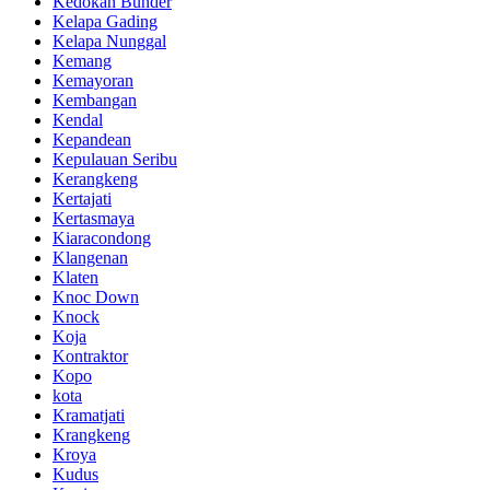
Kedokan Bunder
Kelapa Gading
Kelapa Nunggal
Kemang
Kemayoran
Kembangan
Kendal
Kepandean
Kepulauan Seribu
Kerangkeng
Kertajati
Kertasmaya
Kiaracondong
Klangenan
Klaten
Knoc Down
Knock
Koja
Kontraktor
Kopo
kota
Kramatjati
Krangkeng
Kroya
Kudus