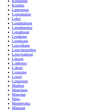
Kuningan
Kuudus
Lamongan
Legonkulon
Lelea
Lemahabang
Lemahmekar
Lemahsugi
Lembang
Lengkong
Leuwiliang
Leuwimunding
Leuwisadeng
Ligung
Lohbener
Lokasi
Losarang
Losari
Lumajang
Madiun
Magelang
Magetan
Maja
Majalengka
Makasar