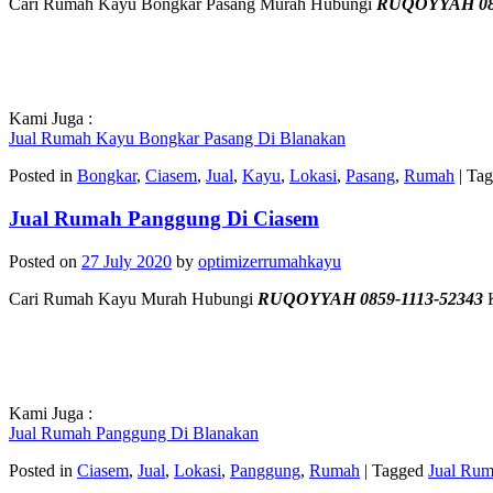
Cari Rumah Kayu Bongkar Pasang Murah Hubungi
RUQOYYAH 085
Kami Juga :
Jual Rumah Kayu Bongkar Pasang Di Blanakan
Posted in
Bongkar
,
Ciasem
,
Jual
,
Kayu
,
Lokasi
,
Pasang
,
Rumah
|
Tag
Jual Rumah Panggung Di Ciasem
Posted on
27 July 2020
by
optimizerrumahkayu
Cari Rumah Kayu Murah Hubungi
RUQOYYAH 0859-1113-52343
K
Kami Juga :
Jual Rumah Panggung Di Blanakan
Posted in
Ciasem
,
Jual
,
Lokasi
,
Panggung
,
Rumah
|
Tagged
Jual Ru