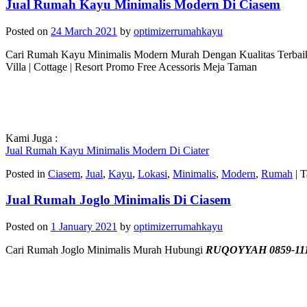
Jual Rumah Kayu Minimalis Modern Di Ciasem
Posted on
24 March 2021
by
optimizerrumahkayu
Cari Rumah Kayu Minimalis Modern Murah Dengan Kualitas Terba
Villa | Cottage | Resort Promo Free Acessoris Meja Taman
Kami Juga :
Jual Rumah Kayu Minimalis Modern Di Ciater
Posted in
Ciasem
,
Jual
,
Kayu
,
Lokasi
,
Minimalis
,
Modern
,
Rumah
|
T
Jual Rumah Joglo Minimalis Di Ciasem
Posted on
1 January 2021
by
optimizerrumahkayu
Cari Rumah Joglo Minimalis Murah Hubungi
RUQOYYAH 0859-111