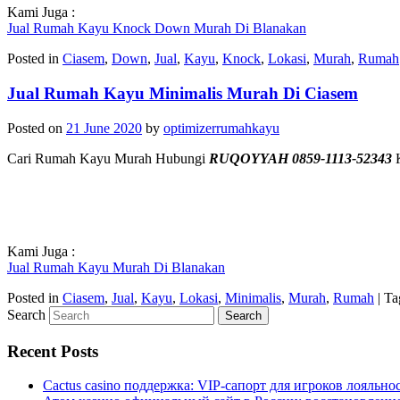
Kami Juga :
Jual Rumah Kayu Knock Down Murah Di Blanakan
Posted in
Ciasem
,
Down
,
Jual
,
Kayu
,
Knock
,
Lokasi
,
Murah
,
Rumah
Jual Rumah Kayu Minimalis Murah Di Ciasem
Posted on
21 June 2020
by
optimizerrumahkayu
Cari Rumah Kayu Murah Hubungi
RUQOYYAH 0859-1113-52343
K
Kami Juga :
Jual Rumah Kayu Murah Di Blanakan
Posted in
Ciasem
,
Jual
,
Kayu
,
Lokasi
,
Minimalis
,
Murah
,
Rumah
|
Ta
Search
Recent Posts
Cactus casino поддержка: VIP-сапорт для игроков лояльно