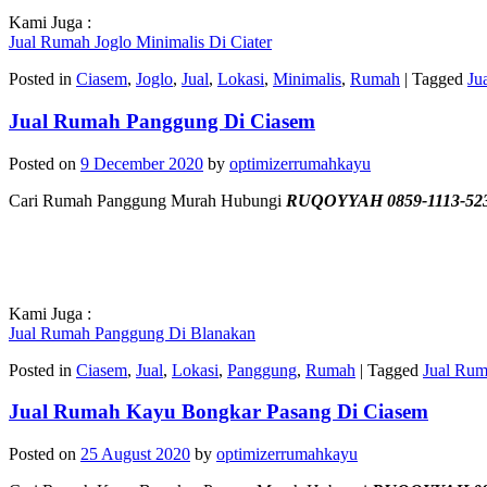
Kami Juga :
Jual Rumah Joglo Minimalis Di Ciater
Posted in
Ciasem
,
Joglo
,
Jual
,
Lokasi
,
Minimalis
,
Rumah
|
Tagged
Ju
Jual Rumah Panggung Di Ciasem
Posted on
9 December 2020
by
optimizerrumahkayu
Cari Rumah Panggung Murah Hubungi
RUQOYYAH 0859-1113-52
Kami Juga :
Jual Rumah Panggung Di Blanakan
Posted in
Ciasem
,
Jual
,
Lokasi
,
Panggung
,
Rumah
|
Tagged
Jual Ru
Jual Rumah Kayu Bongkar Pasang Di Ciasem
Posted on
25 August 2020
by
optimizerrumahkayu