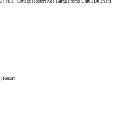
 Villa | Cottage | Resort Ada Harga Promo Untuk Bulan Ini
| Resort