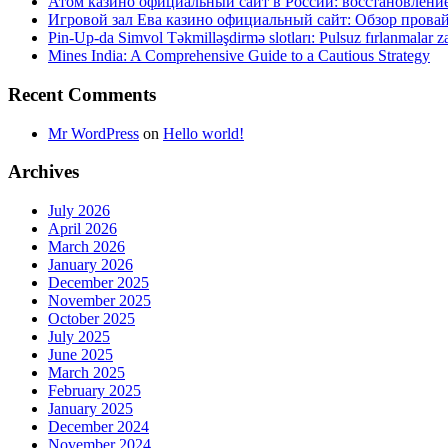
Атом казино официальный сайт в России: восстановлени
Игровой зал Ева казино официальный сайт: Обзор прова
Pin-Up-da Simvol Təkmilləşdirmə slotları: Pulsuz fırlanmalar za
Mines India: A Comprehensive Guide to a Cautious Strategy
Recent Comments
Mr WordPress
on
Hello world!
Archives
July 2026
April 2026
March 2026
January 2026
December 2025
November 2025
October 2025
July 2025
June 2025
March 2025
February 2025
January 2025
December 2024
November 2024