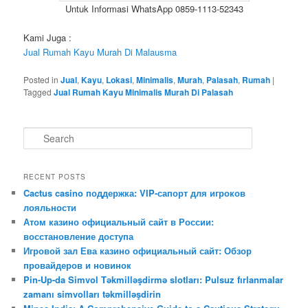
Untuk Informasi WhatsApp 0859-1113-52343
Kami Juga :
Jual Rumah Kayu Murah Di Malausma
Posted in
Jual
,
Kayu
,
Lokasi
,
Minimalis
,
Murah
,
Palasah
,
Rumah
|
Tagged
Jual Rumah Kayu Minimalis Murah Di Palasah
S
e
a
r
RECENT POSTS
c
Cactus casino поддержка: VIP-сапорт для игроков
h
лояльности
Атом казино официальный сайт в России:
восстановление доступа
Игровой зал Ева казино официальный сайт: Обзор
провайдеров и новинок
Pin-Up-da Simvol Təkmilləşdirmə slotları: Pulsuz fırlanmalar
zamanı simvolları təkmilləşdirin