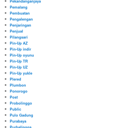
Pekandanganjaya
Pemalang
Pembuatan
Pengalengan
Penjaringan
Penjual
Pilangsari
Pin-Up AZ
Pin-Up indir
Pin-Up oyunu
Pin-Up TR
Pin-Up UZ
Pin-Up yukle
Plered
Plumbon
Ponorogo
Post
Probolinggo
Public
Pulo Gadung
Purabaya
Purbalingga