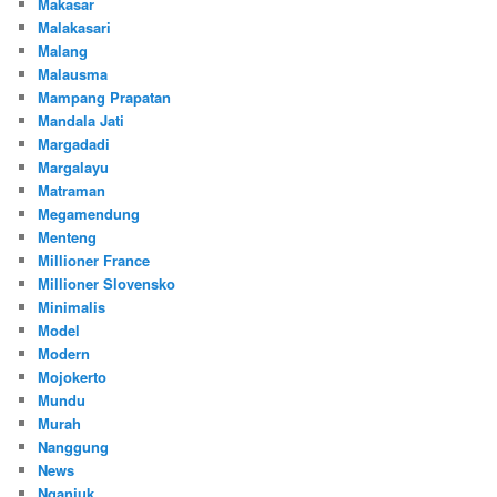
Makasar
Malakasari
Malang
Malausma
Mampang Prapatan
Mandala Jati
Margadadi
Margalayu
Matraman
Megamendung
Menteng
Millioner France
Millioner Slovensko
Minimalis
Model
Modern
Mojokerto
Mundu
Murah
Nanggung
News
Nganjuk