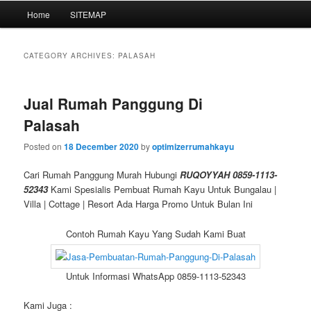
Main
Home
SITEMAP
Skip
Skip
menu
to
to
CATEGORY ARCHIVES:
PALASAH
primary
secondary
Jual Rumah Panggung Di
content
content
Palasah
Posted on
18 December 2020
by
optimizerrumahkayu
Cari Rumah Panggung Murah Hubungi
RUQOYYAH 0859-1113-
52343
Kami Spesialis Pembuat Rumah Kayu Untuk Bungalau |
Villa | Cottage | Resort Ada Harga Promo Untuk Bulan Ini
Contoh Rumah Kayu Yang Sudah Kami Buat
Untuk Informasi WhatsApp 0859-1113-52343
Kami Juga :