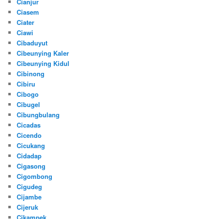
Cianjur
Ciasem
Ciater
Ciawi
Cibaduyut
Cibeunying Kaler
Cibeunying Kidul
Cibinong
Cibiru
Cibogo
Cibugel
Cibungbulang
Cicadas
Cicendo
Cicukang
Cidadap
Cigasong
Cigombong
Cigudeg
Cijambe
Cijeruk
Cikampek