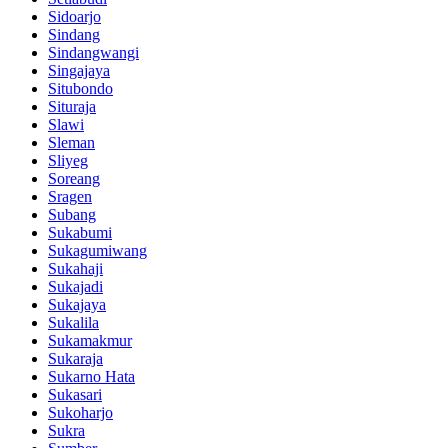
Sidoarjo
Sindang
Sindangwangi
Singajaya
Situbondo
Situraja
Slawi
Sleman
Sliyeg
Soreang
Sragen
Subang
Sukabumi
Sukagumiwang
Sukahaji
Sukajadi
Sukajaya
Sukalila
Sukamakmur
Sukaraja
Sukarno Hata
Sukasari
Sukoharjo
Sukra