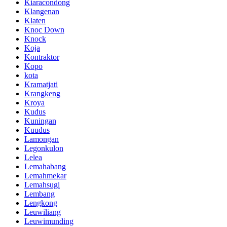
Kiaracondong
Klangenan
Klaten
Knoc Down
Knock
Koja
Kontraktor
Kopo
kota
Kramatjati
Krangkeng
Kroya
Kudus
Kuningan
Kuudus
Lamongan
Legonkulon
Lelea
Lemahabang
Lemahmekar
Lemahsugi
Lembang
Lengkong
Leuwiliang
Leuwimunding