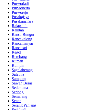
Purwodadi
Purwokerto
Purworejo
Pusakajaya
Pusakanagara
Rajagaluh
Rakitan
Ranca Bungur
Rancakalong
Rancamanyar
Rancasari
Regol
Rembang
Rumah
Rumpin
Sagalaherang
Salatiga
Sampang
Sawah Besar
Sederhana
Sedong
Semarang
Senen
Serang Panjang
Setiabudi