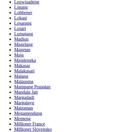
Leuwisadeng
Ligung
Lohbener
Lokasi
Losarang
Losari
Lumajang
Madiun
Magelang
Magetan
Maja
Majalengka
Makasar
Malakasari
Malang
Malausma
Mampang Prapatan
Mandala Jati
Margadadi
Margalayu
Matraman
Megamendung
Menteng
Millioner France
Millioner Slovensko