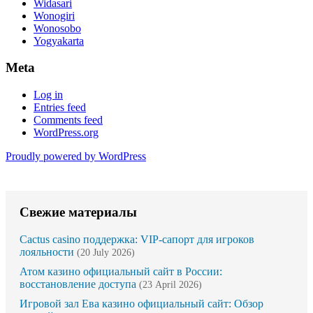
Widasari
Wonogiri
Wonosobo
Yogyakarta
Meta
Log in
Entries feed
Comments feed
WordPress.org
Proudly powered by WordPress
Свежие материалы
Cactus casino поддержка: VIP-сапорт для игроков
лояльности
(20 July 2026)
Атом казино официальный сайт в России:
восстановление доступа
(23 April 2026)
Игровой зал Ева казино официальный сайт: Обзор