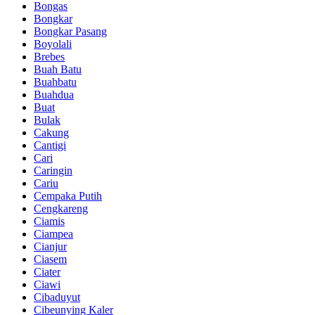
Bongas
Bongkar
Bongkar Pasang
Boyolali
Brebes
Buah Batu
Buahbatu
Buahdua
Buat
Bulak
Cakung
Cantigi
Cari
Caringin
Cariu
Cempaka Putih
Cengkareng
Ciamis
Ciampea
Cianjur
Ciasem
Ciater
Ciawi
Cibaduyut
Cibeunying Kaler