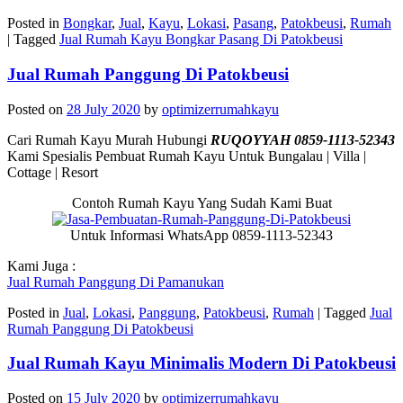
Posted in
Bongkar
,
Jual
,
Kayu
,
Lokasi
,
Pasang
,
Patokbeusi
,
Rumah
|
Tagged
Jual Rumah Kayu Bongkar Pasang Di Patokbeusi
Jual Rumah Panggung Di Patokbeusi
Posted on
28 July 2020
by
optimizerrumahkayu
Cari Rumah Kayu Murah Hubungi
RUQOYYAH 0859-1113-52343
Kami Spesialis Pembuat Rumah Kayu Untuk Bungalau | Villa |
Cottage | Resort
Contoh Rumah Kayu Yang Sudah Kami Buat
Untuk Informasi WhatsApp 0859-1113-52343
Kami Juga :
Jual Rumah Panggung Di Pamanukan
Posted in
Jual
,
Lokasi
,
Panggung
,
Patokbeusi
,
Rumah
|
Tagged
Jual
Rumah Panggung Di Patokbeusi
Jual Rumah Kayu Minimalis Modern Di Patokbeusi
Posted on
15 July 2020
by
optimizerrumahkayu