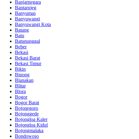
Banjarnegara
Bantarujeg
Banyumas
Banyuwangi
Banyuwangi Kota
Batang
Batu
Batununggal
Beber
Bekasi
Bekasi Barat
Bekasi Timur
Bikin
Binong
Blanakan
Blitar
Blora
Bogor
Bogor Barat
Bojonegoro
Bojonggede
Bojongloa Kaler
Bojongloa Kidul
Bojongmalaka
Bondowoso