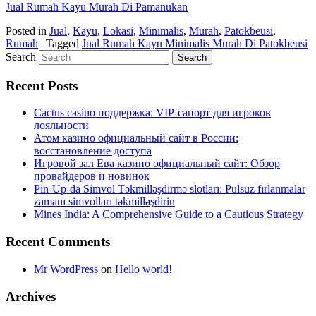
Jual Rumah Kayu Murah Di Pamanukan
Posted in
Jual
,
Kayu
,
Lokasi
,
Minimalis
,
Murah
,
Patokbeusi
,
Rumah
|
Tagged
Jual Rumah Kayu Minimalis Murah Di Patokbeusi
Search
Recent Posts
Cactus casino поддержка: VIP-сапорт для игроков
лояльности
Атом казино официальный сайт в России:
восстановление доступа
Игровой зал Ева казино официальный сайт: Обзор
провайдеров и новинок
Pin-Up-da Simvol Təkmilləşdirmə slotları: Pulsuz fırlanmalar
zamanı simvolları təkmilləşdirin
Mines India: A Comprehensive Guide to a Cautious Strategy
Recent Comments
Mr WordPress
on
Hello world!
Archives