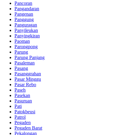
Pancoran
Pangandaran
Pangenan
Panggung
Panguragan
Panyileukan
Panyingkiran
Paoman
Parongpong
Parung
Parung Panjang
Pasaleman
Pasang
Pasanggrahan
Pasar Minggu
Pasar Rebo
Paseh
Pasekan
Pasuruan
Pati
Patokbeusi
Patrol
Pegaden
Pegaden Barat
Pekalongan