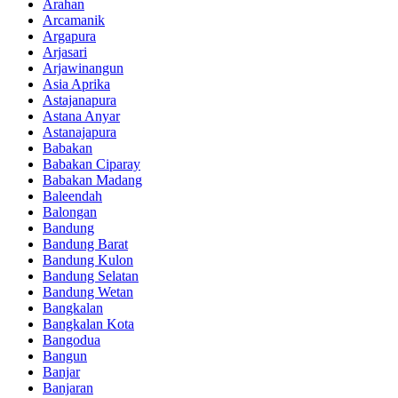
Arahan
Arcamanik
Argapura
Arjasari
Arjawinangun
Asia Aprika
Astajanapura
Astana Anyar
Astanajapura
Babakan
Babakan Ciparay
Babakan Madang
Baleendah
Balongan
Bandung
Bandung Barat
Bandung Kulon
Bandung Selatan
Bandung Wetan
Bangkalan
Bangkalan Kota
Bangodua
Bangun
Banjar
Banjaran