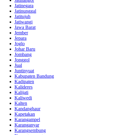
Jatinangor
Jatinegara
Jatinunggal
Jatitujuh
Jatiwangi
Jawa Barat
Jember
Jepara
Joglo
Johar Baru
Jombang
Jonggol
Jual
Juntinyuat
Kabupaten Bandung
Kadipaten
Kalideres
Kalijati
Kaliwedi
Kalten
Kandanghaur
Kapetakan
Karangampel
Karanganyar
Karangsembung