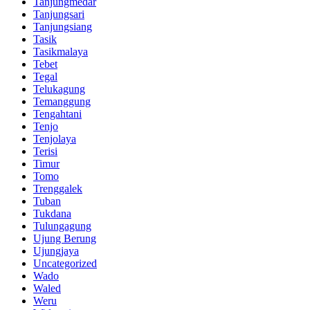
Tanjungmedar
Tanjungsari
Tanjungsiang
Tasik
Tasikmalaya
Tebet
Tegal
Telukagung
Temanggung
Tengahtani
Tenjo
Tenjolaya
Terisi
Timur
Tomo
Trenggalek
Tuban
Tukdana
Tulungagung
Ujung Berung
Ujungjaya
Uncategorized
Wado
Waled
Weru