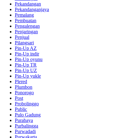
Pekandangan
Pekandanganjaya
Pemalang
Pembuatan
Pengalengan
Penjaringan
Penjual
Pilangsari
Pin-Up AZ
Pin-Up indir
Pin-Up oyunu
Pin-Up TR
Pin-Up UZ
Pin-Up yukle
Plered
Plumbon
Ponorogo
Post
Probolinggo
Public
Pulo Gadung
Purabaya
Purbalingga
Purwadadi
Purwakarta