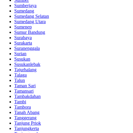
Sumber
Sumberjaya
Sumedang
Sumedang Selatan
Sumedang Utara
Sumenep
Sumur Bandung
Surabaya
Surakarta
Suranenggala
Surian
Susukan
Susukanlebak
Tajurhalang
Talaga
Talun
Taman Sari
Tamansari
Tambakdahan
Tambi
Tambora
Tanah Abang
Tanggerang
Tanjung Priok
Tanjungkerta