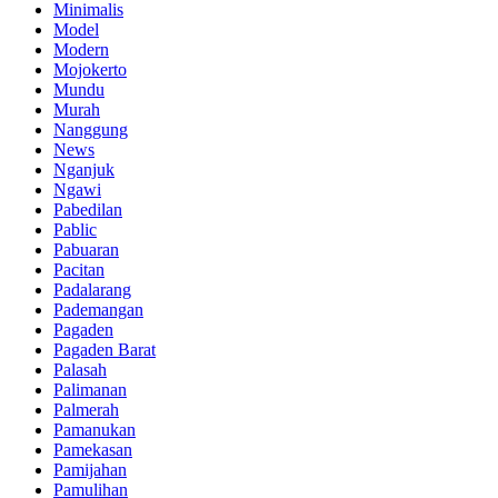
Minimalis
Model
Modern
Mojokerto
Mundu
Murah
Nanggung
News
Nganjuk
Ngawi
Pabedilan
Pablic
Pabuaran
Pacitan
Padalarang
Pademangan
Pagaden
Pagaden Barat
Palasah
Palimanan
Palmerah
Pamanukan
Pamekasan
Pamijahan
Pamulihan