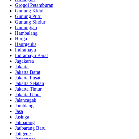
Grogol Petamburan
Gunung Kidul
Gunung Putri
Gunung Sindur
Gunungjati
Hambalang
Harga
Haurgeulis
Indramayu
Indramayu Barat
Jagakarsa
Jakarta
Jakarta Barat
Jakarta Pusat
Jakarta Selatan
Jakarta Timur
Jakarta Utara
Jalancagak
Jamblang
Jasa
Jasinga
Jatibarang
Jatibarang Baru
Jatigede