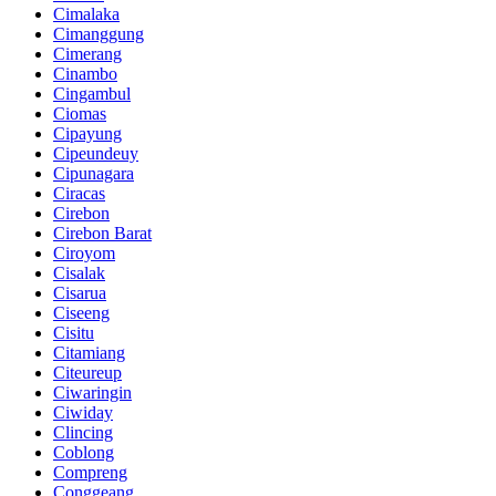
Cimalaka
Cimanggung
Cimerang
Cinambo
Cingambul
Ciomas
Cipayung
Cipeundeuy
Cipunagara
Ciracas
Cirebon
Cirebon Barat
Ciroyom
Cisalak
Cisarua
Ciseeng
Cisitu
Citamiang
Citeureup
Ciwaringin
Ciwiday
Clincing
Coblong
Compreng
Conggeang