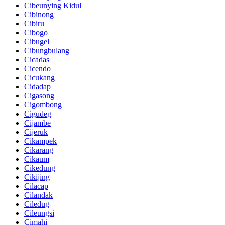
Cibeunying Kidul
Cibinong
Cibiru
Cibogo
Cibugel
Cibungbulang
Cicadas
Cicendo
Cicukang
Cidadap
Cigasong
Cigombong
Cigudeg
Cijambe
Cijeruk
Cikampek
Cikarang
Cikaum
Cikedung
Cikijing
Cilacap
Cilandak
Ciledug
Cileungsi
Cimahi