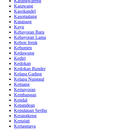
Karangwareng
Karawang
Kasokandel
Kasomalang
Katapang
Kayu
Kebayoran Baru
Kebayoran Lama
Kebon Jeruk
Kebumen
Kedawung
Kediri
Kedokan
Kedokan Bunder
Kelapa Gading
Kelapa Nunggal
Kemang
Kemayoran
Kembangan
Kendal
Kepandean
Kepulauan Seribu
Kerangkeng
Kertajati
Kertasmaya