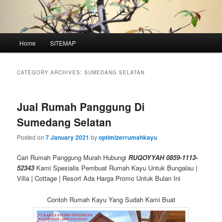
Main
Home
SITEMAP
Skip
Skip
menu
to
to
CATEGORY ARCHIVES:
SUMEDANG SELATAN
primary
secondary
Jual Rumah Panggung Di
content
content
Sumedang Selatan
Posted on
7 January 2021
by
optimizerrumahkayu
Cari Rumah Panggung Murah Hubungi
RUQOYYAH 0859-1113-
52343
Kami Spesialis Pembuat Rumah Kayu Untuk Bungalau |
Villa | Cottage | Resort Ada Harga Promo Untuk Bulan Ini
Contoh Rumah Kayu Yang Sudah Kami Buat