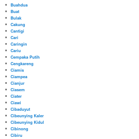
Buahdua
Buat
Bulak
Cakung
Cantigi
Cari
Caringin
Cariu
Cempaka Putih
Cengkareng
Ciamis
Ciampea
Cianjur
Ciasem
Ciater
Ciawi
Cibaduyut
Cibeunying Kaler
Cibeunying Kidul
Cibinong
Cibiru