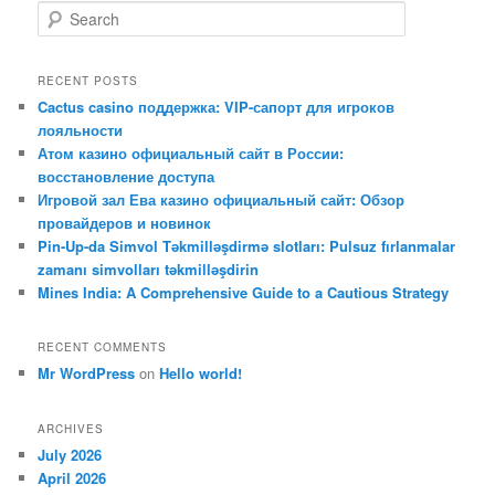
S
e
a
r
RECENT POSTS
c
Cactus casino поддержка: VIP-сапорт для игроков
h
лояльности
Атом казино официальный сайт в России:
восстановление доступа
Игровой зал Ева казино официальный сайт: Обзор
провайдеров и новинок
Pin-Up-da Simvol Təkmilləşdirmə slotları: Pulsuz fırlanmalar
zamanı simvolları təkmilləşdirin
Mines India: A Comprehensive Guide to a Cautious Strategy
RECENT COMMENTS
Mr WordPress
on
Hello world!
ARCHIVES
July 2026
April 2026