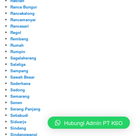
Rakitan
Ranca Bungur
Rancakalong
Rancamanyar
Rancasari
Regol
Rembang
Rumah
Rumpin
Sagalaherang
Salatiga
Sampang
Sawah Besar
Sederhana
Sedong
Semarang
Senen
Serang Panjang
Setiabudi
Hubungi Admin PT KSO
Sidoarjo
Sindang
Sindangwangi