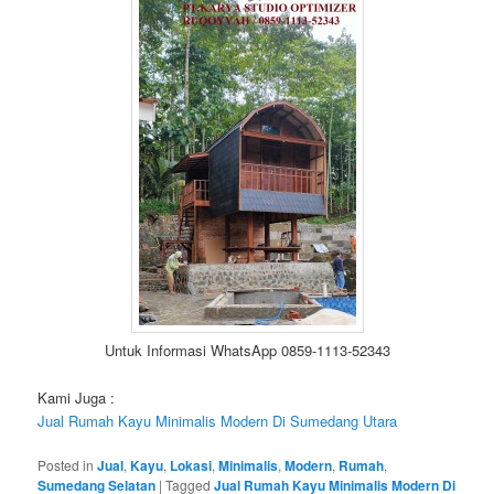
Untuk Informasi WhatsApp 0859-1113-52343
Kami Juga :
Jual Rumah Kayu Minimalis Modern Di Sumedang Utara
Posted in
Jual
,
Kayu
,
Lokasi
,
Minimalis
,
Modern
,
Rumah
,
Sumedang Selatan
|
Tagged
Jual Rumah Kayu Minimalis Modern Di