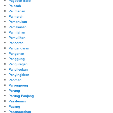
Pagaden Barat
Palasah
Palimanan
Palmerah
Pamanukan
Pamekasan
Pamijahan
Pamulihan
Pancoran
Pangandaran
Pangenan
Panggung
Panguragan
Panyileukan
Panyingkiran
Paoman
Parongpong
Parung
Parung Panjang
Pasaleman
Pasang
Pasanggrahan