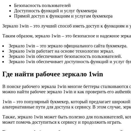
Безопасность пользователей
Доступность функций и услуг букмекера
Прямой доступ к функциям и услугам букмекера
Зеркало 1win – это лучший способ иметь доступ к функциям и 
Таким образом, зеркало 1win – это безопасное и надежное зерк
Зеркало 1win – это зеркало официального сайта букмекера.
Зеркало 1win работает на основе технологии зеркал.
Зеркало 1win обеспечивает безопасность пользователей.
Зеркало 1win обеспечивает доступность функций и услуг бу
Где найти рабочее зеркало 1win
В поиске рабочего зеркала 1win многие беттеры сталкиваются с
можно найти рабочее зеркало 1win и как проверить его authentic
1win – это популярный букмекер, который предлагает широкий 
альтернативные пути для доступа к сервису. В этом случае, зе
Также, зеркало 1win может быть полезно для пользователей, к
может помочь доступиться к сервису и продолжить играть.