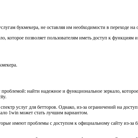
услугам букмекера, не оставляя им необходимости в переходе на
ало, которое позволяет пользователям иметь доступ к функциям и
кмекера.
 проблемой: найти надежное и функциональное зеркало, которое б
ity.
спектр услуг для бетторов. Однако, из-за ограничений на досту
ркало 1win может стать лучшим вариантом.
оторые имеют проблемы с доступом к официальному сайту из-за б