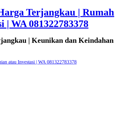
Harga Terjangkau | Rumah
i | WA 081322783378
rjangkau | Keunikan dan Keindahan