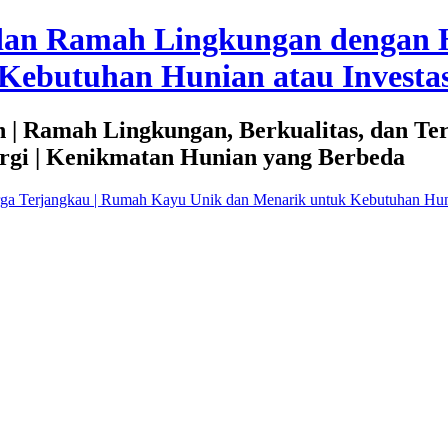
dan Ramah Lingkungan dengan 
Kebutuhan Hunian atau Investas
 | Ramah Lingkungan, Berkualitas, dan Te
rgi | Kenikmatan Hunian yang Berbeda