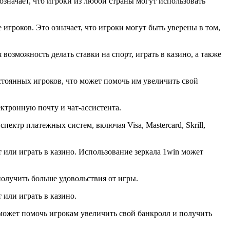
означает, что игроки из любой страны могут использовать
гроков. Это означает, что игроки могут быть уверены в том,
озможность делать ставки на спорт, играть в казино, а также
стоянных игроков, что может помочь им увеличить свой
ктронную почту и чат-ассистента.
ктр платежных систем, включая Visa, Mastercard, Skrill,
 или играть в казино. Использование зеркала 1win может
получить больше удовольствия от игры.
 или играть в казино.
может помочь игрокам увеличить свой банкролл и получить