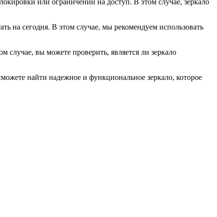
локировки или ограничений на доступ. В этом случае, зеркало
ать на сегодня. В этом случае, мы рекомендуем использовать
том случае, вы можете проверить, является ли зеркало
 сможете найти надежное и функциональное зеркало, которое