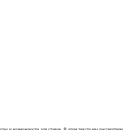
гры и возможности для ставок. В этом тексте мы рассмотрим