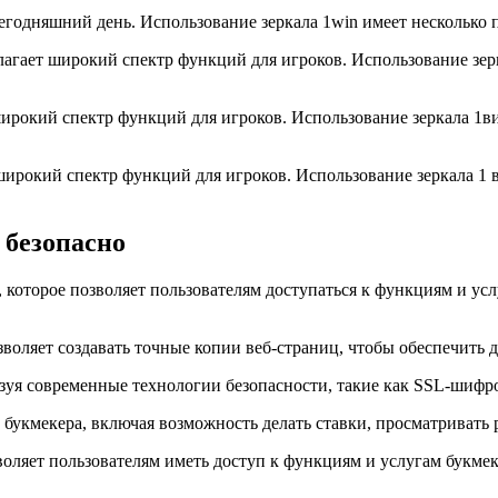
сегодняшний день. Использование зеркала 1win имеет несколько
длагает широкий спектр функций для игроков. Использование зе
широкий спектр функций для игроков. Использование зеркала 1в
 широкий спектр функций для игроков. Использование зеркала 1
 безопасно
, которое позволяет пользователям доступаться к функциям и усл
озволяет создавать точные копии веб-страниц, чтобы обеспечить 
льзуя современные технологии безопасности, такие как SSL-шиф
 букмекера, включая возможность делать ставки, просматривать
зволяет пользователям иметь доступ к функциям и услугам букме