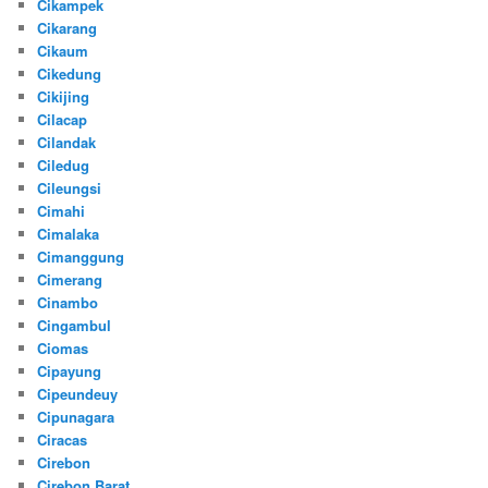
Cikampek
Cikarang
Cikaum
Cikedung
Cikijing
Cilacap
Cilandak
Ciledug
Cileungsi
Cimahi
Cimalaka
Cimanggung
Cimerang
Cinambo
Cingambul
Ciomas
Cipayung
Cipeundeuy
Cipunagara
Ciracas
Cirebon
Cirebon Barat