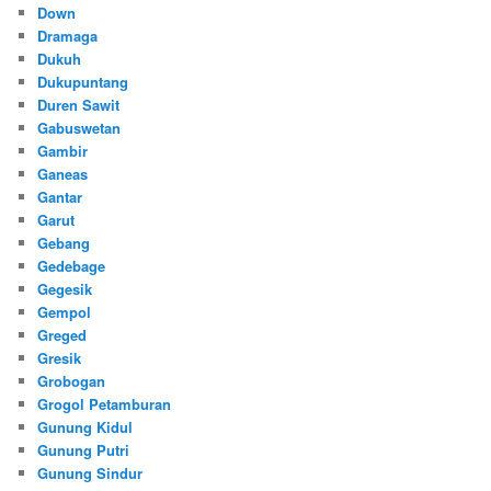
Down
Dramaga
Dukuh
Dukupuntang
Duren Sawit
Gabuswetan
Gambir
Ganeas
Gantar
Garut
Gebang
Gedebage
Gegesik
Gempol
Greged
Gresik
Grobogan
Grogol Petamburan
Gunung Kidul
Gunung Putri
Gunung Sindur