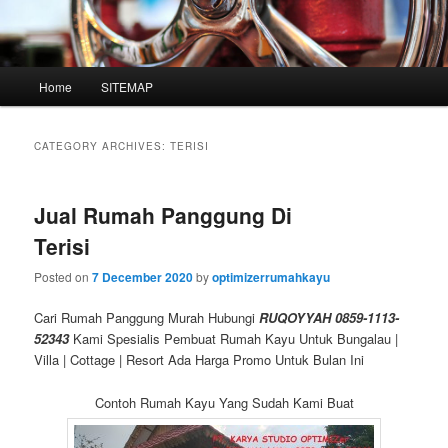
Main
Home
SITEMAP
Skip
Skip
menu
to
to
CATEGORY ARCHIVES:
TERISI
primary
secondary
Jual Rumah Panggung Di
content
content
Terisi
Posted on
7 December 2020
by
optimizerrumahkayu
Cari Rumah Panggung Murah Hubungi
RUQOYYAH 0859-1113-
52343
Kami Spesialis Pembuat Rumah Kayu Untuk Bungalau |
Villa | Cottage | Resort Ada Harga Promo Untuk Bulan Ini
Contoh Rumah Kayu Yang Sudah Kami Buat