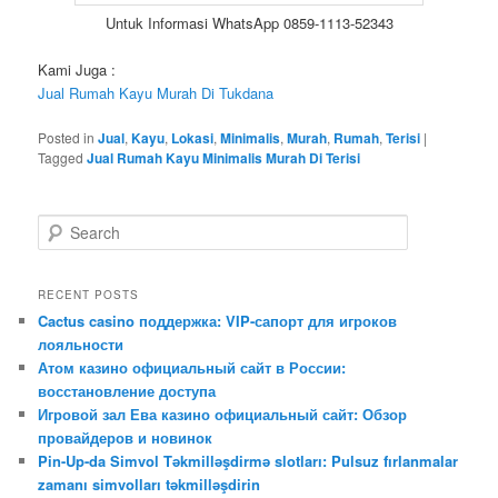
Untuk Informasi WhatsApp 0859-1113-52343
Kami Juga :
Jual Rumah Kayu Murah Di Tukdana
Posted in
Jual
,
Kayu
,
Lokasi
,
Minimalis
,
Murah
,
Rumah
,
Terisi
|
Tagged
Jual Rumah Kayu Minimalis Murah Di Terisi
S
e
a
r
RECENT POSTS
c
Cactus casino поддержка: VIP-сапорт для игроков
h
лояльности
Атом казино официальный сайт в России:
восстановление доступа
Игровой зал Ева казино официальный сайт: Обзор
провайдеров и новинок
Pin-Up-da Simvol Təkmilləşdirmə slotları: Pulsuz fırlanmalar
zamanı simvolları təkmilləşdirin