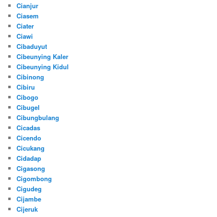
Cianjur
Ciasem
Ciater
Ciawi
Cibaduyut
Cibeunying Kaler
Cibeunying Kidul
Cibinong
Cibiru
Cibogo
Cibugel
Cibungbulang
Cicadas
Cicendo
Cicukang
Cidadap
Cigasong
Cigombong
Cigudeg
Cijambe
Cijeruk