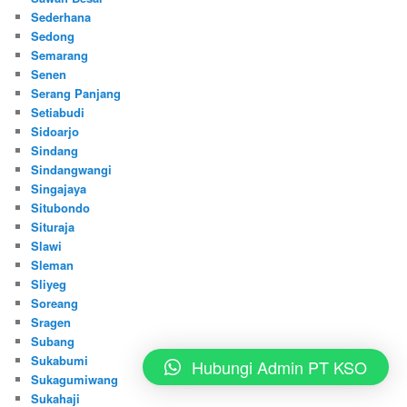
Sederhana
Sedong
Semarang
Senen
Serang Panjang
Setiabudi
Sidoarjo
Sindang
Sindangwangi
Singajaya
Situbondo
Situraja
Slawi
Sleman
Sliyeg
Soreang
Sragen
Subang
Sukabumi
Hubungi Admin PT KSO
Sukagumiwang
Sukahaji