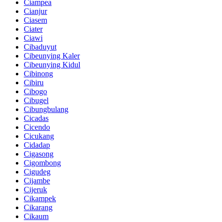
Ciampea
Cianjur
Ciasem
Ciater
Ciawi
Cibaduyut
Cibeunying Kaler
Cibeunying Kidul
Cibinong
Cibiru
Cibogo
Cibugel
Cibungbulang
Cicadas
Cicendo
Cicukang
Cidadap
Cigasong
Cigombong
Cigudeg
Cijambe
Cijeruk
Cikampek
Cikarang
Cikaum