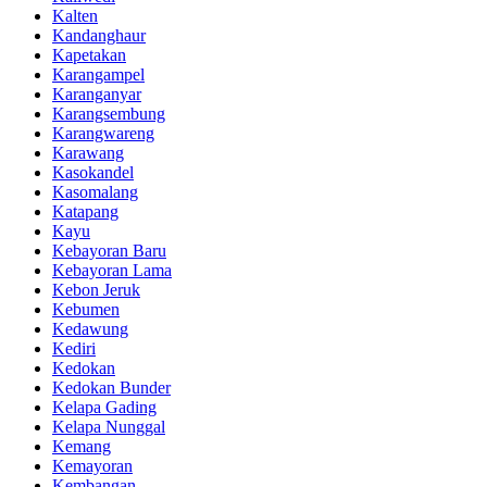
Kalten
Kandanghaur
Kapetakan
Karangampel
Karanganyar
Karangsembung
Karangwareng
Karawang
Kasokandel
Kasomalang
Katapang
Kayu
Kebayoran Baru
Kebayoran Lama
Kebon Jeruk
Kebumen
Kedawung
Kediri
Kedokan
Kedokan Bunder
Kelapa Gading
Kelapa Nunggal
Kemang
Kemayoran
Kembangan