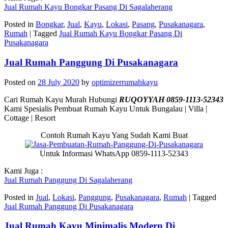
Jual Rumah Kayu Bongkar Pasang Di Sagalaherang
Posted in
Bongkar
,
Jual
,
Kayu
,
Lokasi
,
Pasang
,
Pusakanagara
,
Rumah
|
Tagged
Jual Rumah Kayu Bongkar Pasang Di
Pusakanagara
Jual Rumah Panggung Di Pusakanagara
Posted on
28 July 2020
by
optimizerrumahkayu
Cari Rumah Kayu Murah Hubungi
RUQOYYAH 0859-1113-52343
Kami Spesialis Pembuat Rumah Kayu Untuk Bungalau | Villa |
Cottage | Resort
Contoh Rumah Kayu Yang Sudah Kami Buat
Untuk Informasi WhatsApp 0859-1113-52343
Kami Juga :
Jual Rumah Panggung Di Sagalaherang
Posted in
Jual
,
Lokasi
,
Panggung
,
Pusakanagara
,
Rumah
|
Tagged
Jual Rumah Panggung Di Pusakanagara
Jual Rumah Kayu Minimalis Modern Di