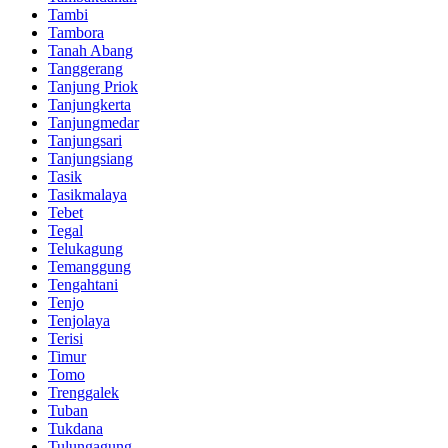
Tambi
Tambora
Tanah Abang
Tanggerang
Tanjung Priok
Tanjungkerta
Tanjungmedar
Tanjungsari
Tanjungsiang
Tasik
Tasikmalaya
Tebet
Tegal
Telukagung
Temanggung
Tengahtani
Tenjo
Tenjolaya
Terisi
Timur
Tomo
Trenggalek
Tuban
Tukdana
Tulungagung