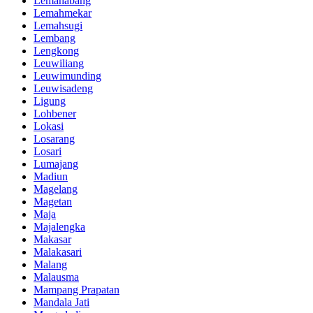
Lemahabang
Lemahmekar
Lemahsugi
Lembang
Lengkong
Leuwiliang
Leuwimunding
Leuwisadeng
Ligung
Lohbener
Lokasi
Losarang
Losari
Lumajang
Madiun
Magelang
Magetan
Maja
Majalengka
Makasar
Malakasari
Malang
Malausma
Mampang Prapatan
Mandala Jati