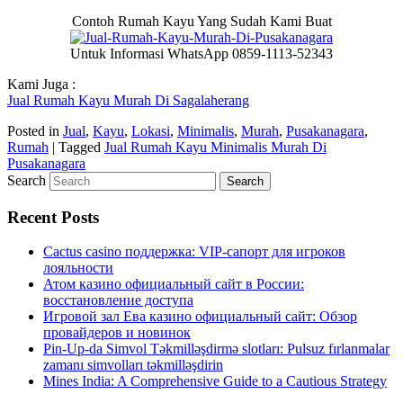
Contoh Rumah Kayu Yang Sudah Kami Buat
Untuk Informasi WhatsApp 0859-1113-52343
Kami Juga :
Jual Rumah Kayu Murah Di Sagalaherang
Posted in
Jual
,
Kayu
,
Lokasi
,
Minimalis
,
Murah
,
Pusakanagara
,
Rumah
|
Tagged
Jual Rumah Kayu Minimalis Murah Di
Pusakanagara
Search
Recent Posts
Cactus casino поддержка: VIP-сапорт для игроков
лояльности
Атом казино официальный сайт в России:
восстановление доступа
Игровой зал Ева казино официальный сайт: Обзор
провайдеров и новинок
Pin-Up-da Simvol Təkmilləşdirmə slotları: Pulsuz fırlanmalar
zamanı simvolları təkmilləşdirin
Mines India: A Comprehensive Guide to a Cautious Strategy