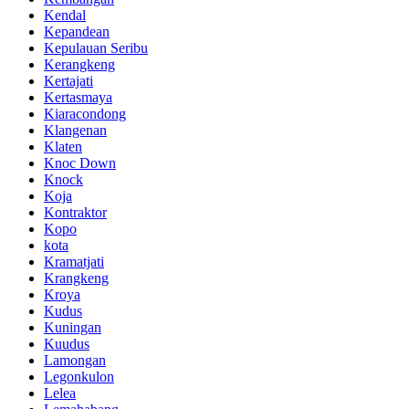
Kendal
Kepandean
Kepulauan Seribu
Kerangkeng
Kertajati
Kertasmaya
Kiaracondong
Klangenan
Klaten
Knoc Down
Knock
Koja
Kontraktor
Kopo
kota
Kramatjati
Krangkeng
Kroya
Kudus
Kuningan
Kuudus
Lamongan
Legonkulon
Lelea