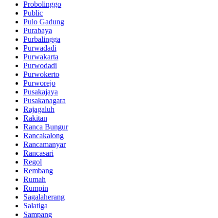
Probolinggo
Public
Pulo Gadung
Purabaya
Purbalingga
Purwadadi
Purwakarta
Purwodadi
Purwokerto
Purworejo
Pusakajaya
Pusakanagara
Rajagaluh
Rakitan
Ranca Bungur
Rancakalong
Rancamanyar
Rancasari
Regol
Rembang
Rumah
Rumpin
Sagalaherang
Salatiga
Sampang