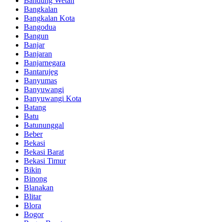
Bandung Wetan
Bangkalan
Bangkalan Kota
Bangodua
Bangun
Banjar
Banjaran
Banjarnegara
Bantarujeg
Banyumas
Banyuwangi
Banyuwangi Kota
Batang
Batu
Batununggal
Beber
Bekasi
Bekasi Barat
Bekasi Timur
Bikin
Binong
Blanakan
Blitar
Blora
Bogor