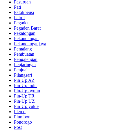
Pasuruan
Pati
Patokbeusi
Patrol
Pegaden
Pegaden Barat
Pekalongan
Pekandangan
Pekandanganjaya
Pemalang
Pembuatan
Pengalengan
Penjaringan
Penjual
Pilangsari
Pin-Up AZ
Pin-Up indir
Pin-Up oyunu
Pin-Up TR
Pin-Up UZ
Pin-Up yukle
Plered
Plumbon
Ponorogo
Post