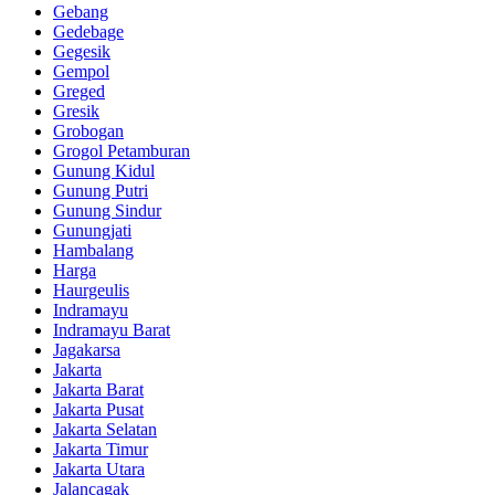
Gebang
Gedebage
Gegesik
Gempol
Greged
Gresik
Grobogan
Grogol Petamburan
Gunung Kidul
Gunung Putri
Gunung Sindur
Gunungjati
Hambalang
Harga
Haurgeulis
Indramayu
Indramayu Barat
Jagakarsa
Jakarta
Jakarta Barat
Jakarta Pusat
Jakarta Selatan
Jakarta Timur
Jakarta Utara
Jalancagak