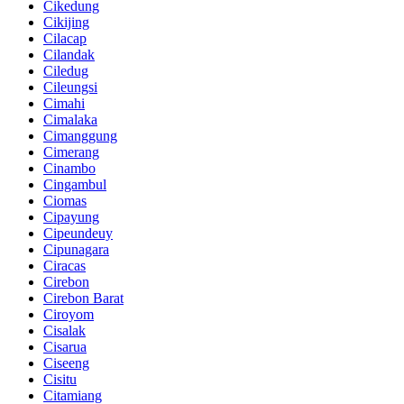
Cikedung
Cikijing
Cilacap
Cilandak
Ciledug
Cileungsi
Cimahi
Cimalaka
Cimanggung
Cimerang
Cinambo
Cingambul
Ciomas
Cipayung
Cipeundeuy
Cipunagara
Ciracas
Cirebon
Cirebon Barat
Ciroyom
Cisalak
Cisarua
Ciseeng
Cisitu
Citamiang