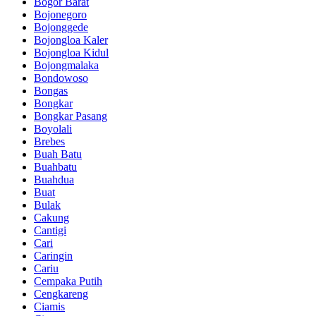
Bogor Barat
Bojonegoro
Bojonggede
Bojongloa Kaler
Bojongloa Kidul
Bojongmalaka
Bondowoso
Bongas
Bongkar
Bongkar Pasang
Boyolali
Brebes
Buah Batu
Buahbatu
Buahdua
Buat
Bulak
Cakung
Cantigi
Cari
Caringin
Cariu
Cempaka Putih
Cengkareng
Ciamis