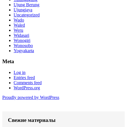
Ujung Berung
Ujungjaya
Uncategorized
Wado
Waled
Weru
Widasari
Wonogiri
Wonosobo
Yogyakarta
Meta
Log in
Entries feed
Comments feed
WordPress.org
Proudly powered by WordPress
Свежие материалы