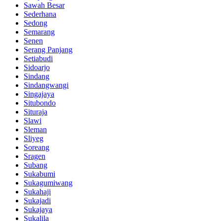
Sawah Besar
Sederhana
Sedong
Semarang
Senen
Serang Panjang
Setiabudi
Sidoarjo
Sindang
Sindangwangi
Singajaya
Situbondo
Situraja
Slawi
Sleman
Sliyeg
Soreang
Sragen
Subang
Sukabumi
Sukagumiwang
Sukahaji
Sukajadi
Sukajaya
Sukalila