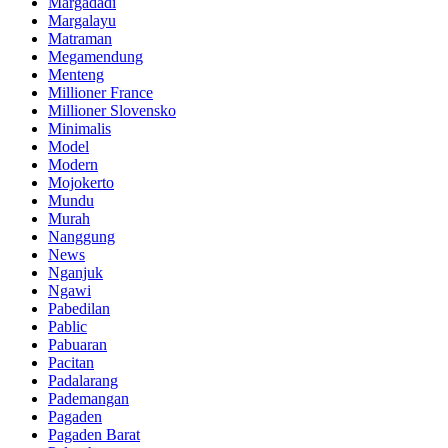
Margadadi
Margalayu
Matraman
Megamendung
Menteng
Millioner France
Millioner Slovensko
Minimalis
Model
Modern
Mojokerto
Mundu
Murah
Nanggung
News
Nganjuk
Ngawi
Pabedilan
Pablic
Pabuaran
Pacitan
Padalarang
Pademangan
Pagaden
Pagaden Barat