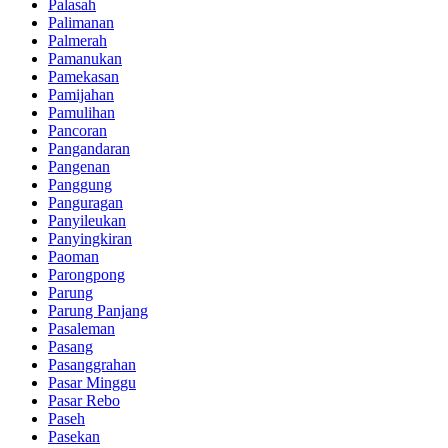
Palasah
Palimanan
Palmerah
Pamanukan
Pamekasan
Pamijahan
Pamulihan
Pancoran
Pangandaran
Pangenan
Panggung
Panguragan
Panyileukan
Panyingkiran
Paoman
Parongpong
Parung
Parung Panjang
Pasaleman
Pasang
Pasanggrahan
Pasar Minggu
Pasar Rebo
Paseh
Pasekan