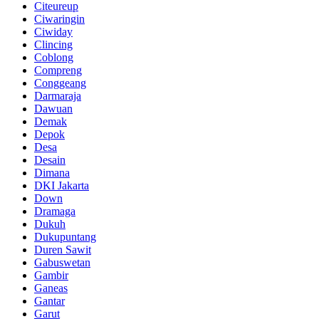
Citeureup
Ciwaringin
Ciwiday
Clincing
Coblong
Compreng
Conggeang
Darmaraja
Dawuan
Demak
Depok
Desa
Desain
Dimana
DKI Jakarta
Down
Dramaga
Dukuh
Dukupuntang
Duren Sawit
Gabuswetan
Gambir
Ganeas
Gantar
Garut