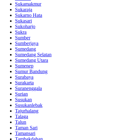
Sukamakmur
Sukaraja
Sukarno Hata
Sukasari
Sukoharjo
Sukra
Sumber
Sumberjaya
Sumedang
Sumedang Selatan
Sumedang Utara
Sumenep
Sumur Bandung
Surabaya
Surakarta
Suranenggala
Surian
Susukan
Susukanlebak
Tajurhalang
Talaga
Talun
Taman Sari
Tamansari
Tambakdahan