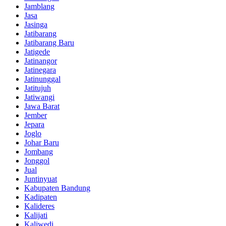
Jamblang
Jasa
Jasinga
Jatibarang
Jatibarang Baru
Jatigede
Jatinangor
Jatinegara
Jatinunggal
Jatitujuh
Jatiwangi
Jawa Barat
Jember
Jepara
Joglo
Johar Baru
Jombang
Jonggol
Jual
Juntinyuat
Kabupaten Bandung
Kadipaten
Kalideres
Kalijati
Kaliwedi