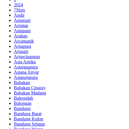
2024
7Slots
Andir
Anjarsari
Anjatan
Antapani
Arahan
Arcamanik
Argapura
Arjasari
Arjawinangun
Asia Aprika
Astajanapura
Astana Anyar
Astanajapura
Babakan
Babakan Ciparay
Babakan Madang
Baleendah
Balongan
Bandung
Bandung Barat
Bandung Kulon
Bandung Selatan