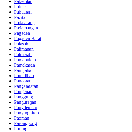
Pabedilan
Pablic
Pabuaran
Pacitan
Padalarang
Pademangan
Pagaden
Pagaden Barat
Palasah
Palimanan
Palmerah
Pamanukan
Pamekasan
Pamijahan
Pamulihan
Pancoran
Pangandaran
Pangenan
Panggung
Panguragan
Panyileukan
Panyingkiran
Paoman
Parongpong
Parung