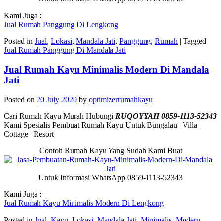
Kami Juga :
Jual Rumah Panggung Di Lengkong
Posted in
Jual
,
Lokasi
,
Mandala Jati
,
Panggung
,
Rumah
|
Tagged
Jual Rumah Panggung Di Mandala Jati
Jual Rumah Kayu Minimalis Modern Di Mandala
Jati
Posted on
20 July 2020
by
optimizerrumahkayu
Cari Rumah Kayu Murah Hubungi
RUQOYYAH 0859-1113-52343
Kami Spesialis Pembuat Rumah Kayu Untuk Bungalau | Villa |
Cottage | Resort
Contoh Rumah Kayu Yang Sudah Kami Buat
Untuk Informasi WhatsApp 0859-1113-52343
Kami Juga :
Jual Rumah Kayu Minimalis Modern Di Lengkong
Posted in
Jual
,
Kayu
,
Lokasi
,
Mandala Jati
,
Minimalis
,
Modern
,