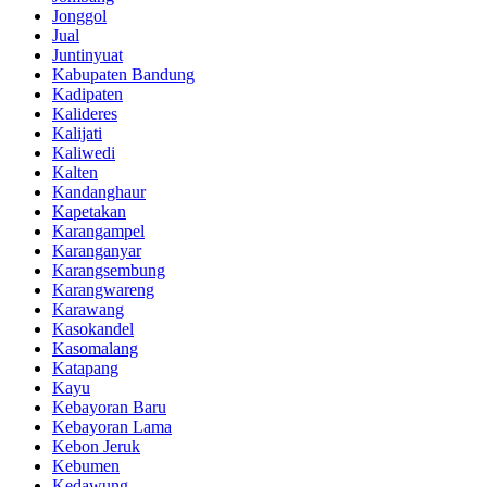
Jonggol
Jual
Juntinyuat
Kabupaten Bandung
Kadipaten
Kalideres
Kalijati
Kaliwedi
Kalten
Kandanghaur
Kapetakan
Karangampel
Karanganyar
Karangsembung
Karangwareng
Karawang
Kasokandel
Kasomalang
Katapang
Kayu
Kebayoran Baru
Kebayoran Lama
Kebon Jeruk
Kebumen
Kedawung