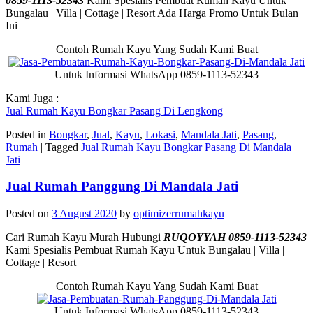
0859-1113-52343
Kami Spesialis Pembuat Rumah Kayu Untuk
Bungalau | Villa | Cottage | Resort Ada Harga Promo Untuk Bulan
Ini
Contoh Rumah Kayu Yang Sudah Kami Buat
Untuk Informasi WhatsApp 0859-1113-52343
Kami Juga :
Jual Rumah Kayu Bongkar Pasang Di Lengkong
Posted in
Bongkar
,
Jual
,
Kayu
,
Lokasi
,
Mandala Jati
,
Pasang
,
Rumah
|
Tagged
Jual Rumah Kayu Bongkar Pasang Di Mandala
Jati
Jual Rumah Panggung Di Mandala Jati
Posted on
3 August 2020
by
optimizerrumahkayu
Cari Rumah Kayu Murah Hubungi
RUQOYYAH 0859-1113-52343
Kami Spesialis Pembuat Rumah Kayu Untuk Bungalau | Villa |
Cottage | Resort
Contoh Rumah Kayu Yang Sudah Kami Buat
Untuk Informasi WhatsApp 0859-1113-52343