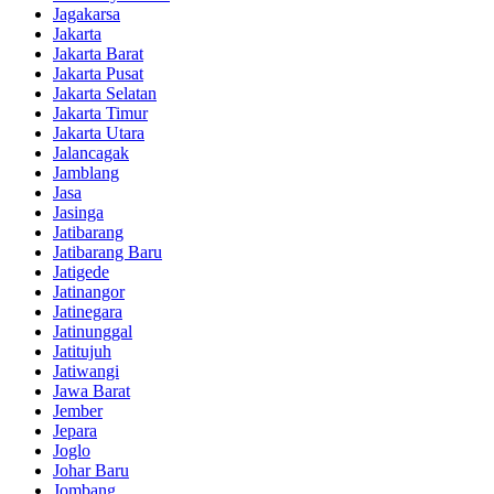
Jagakarsa
Jakarta
Jakarta Barat
Jakarta Pusat
Jakarta Selatan
Jakarta Timur
Jakarta Utara
Jalancagak
Jamblang
Jasa
Jasinga
Jatibarang
Jatibarang Baru
Jatigede
Jatinangor
Jatinegara
Jatinunggal
Jatitujuh
Jatiwangi
Jawa Barat
Jember
Jepara
Joglo
Johar Baru
Jombang