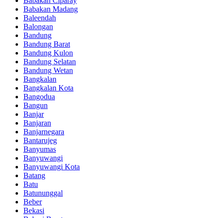
Babakan Ciparay
Babakan Madang
Baleendah
Balongan
Bandung
Bandung Barat
Bandung Kulon
Bandung Selatan
Bandung Wetan
Bangkalan
Bangkalan Kota
Bangodua
Bangun
Banjar
Banjaran
Banjarnegara
Bantarujeg
Banyumas
Banyuwangi
Banyuwangi Kota
Batang
Batu
Batununggal
Beber
Bekasi