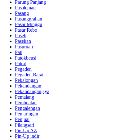
Parung Panjang
Pasaleman
Pasang
Pasanggrahan
Pasar Minggu
Pasar Rebo
Paseh
Pasekan
Pasuruan
Pati
Patokbeusi
Patrol
Pegaden
Pegaden Barat
Pekalongan
Pekandangan
Pekandanganjaya
Pemalang
Pembuatan
Pengalengan
Penjaringan
Penjual
Pilangsari
Pin-Up AZ
Pin-Up indir