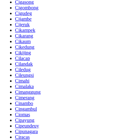
Cigasong
Cigombong
Cigudeg
Cijambe
Cijeruk
Cikampek
Cikarang
Cikaum
Cikedung
Cikijing
Cilacap
Cilandak
Ciledug
Cileungsi
Cimahi
Cimalaka
Cimanggung
Cimerang
Cinambo
Cingambul
Ciomas
Cipayung
Cipeundeuy
Cipunagara
Ciracas