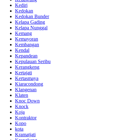
Kediri
Kedokan
Kedokan Bunder
Kelapa Gading
Kelapa Nunggal
Kemang
Kemayoran
Kembangan
Kendal
Kepandean
Kepulauan Seribu
Kerangkeng
Kertajati
Kertasmaya
Kiaracondong
Klangenan
Klaten
Knoc Down
Knock
Koja
Kontraktor
Kopo
kota
Kramatjati