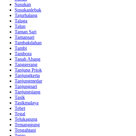
Susukan
Susukanlebak
Tajurhalang
Talaga
Talun
Taman Sari
Tamansari
Tambakdahan
Tambi
Tambora
Tanah Abang
Tanggerang
Tanjung Priok
Tanjungkerta
Tanjungmedar
Tanjungsari
Tanjungsiang
Tasik
Tasikmalaya
Tebet
Tegal
Telukagung
Temanggung
Tengahtani
Tenjo