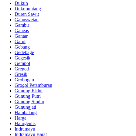
Dukuh
Dukupuntang
Duren Sawit
Gabuswetan
Gambir
Ganeas
Gantar
Garut
Gebang
Gedebage
Gegesik
Gempol
Greged
Gresik
Grobogan
Grogol Petamburan
Gunung Kidul
Gunung Putri
Gunung Sindur
Gunungjati
Hambalang
Harga
Haurgeulis
Indramayu
Indramayu Barat