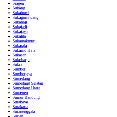
Sragen
Subang
Sukabumi
Sukagumiwang
Sukahaji
Sukajadi
Sukajaya
Sukalila
Sukamakmur
Sukaraja
Sukarno Hata
Sukasari
Sukoharjo
Sukra
Sumber
Sumberjaya
Sumedang
Sumedang Selatan
Sumedang Utara
Sumenep
Sumur Bandung
Surabaya
Surakarta
Suranenggala
Surian