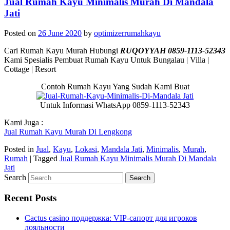
Jual Rumah Kayu Minimalis Murah Di Mandala
Jati
Posted on
26 June 2020
by
optimizerrumahkayu
Cari Rumah Kayu Murah Hubungi
RUQOYYAH 0859-1113-52343
Kami Spesialis Pembuat Rumah Kayu Untuk Bungalau | Villa |
Cottage | Resort
Contoh Rumah Kayu Yang Sudah Kami Buat
Untuk Informasi WhatsApp 0859-1113-52343
Kami Juga :
Jual Rumah Kayu Murah Di Lengkong
Posted in
Jual
,
Kayu
,
Lokasi
,
Mandala Jati
,
Minimalis
,
Murah
,
Rumah
|
Tagged
Jual Rumah Kayu Minimalis Murah Di Mandala
Jati
Search
Recent Posts
Cactus casino поддержка: VIP-сапорт для игроков
лояльности