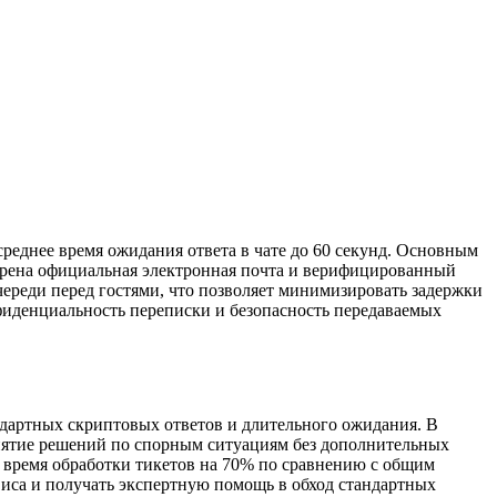
реднее время ожидания ответа в чате до 60 секунд. Основным
трена официальная электронная почта и верифицированный
череди перед гостями, что позволяет минимизировать задержки
иденциальность переписки и безопасность передаваемых
ндартных скриптовых ответов и длительного ожидания. В
инятие решений по спорным ситуациям без дополнительных
т время обработки тикетов на 70% по сравнению с общим
виса и получать экспертную помощь в обход стандартных