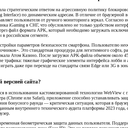
ла стратегическим ответом на агрессивную политику блокирово
ing Interface) по динамическим адресам. В отличие от браузерн
вляет пользователя от ручного мониторинга зеркал. Согласно ис
ынка iGaming в СНГ, что обусловлено не только удобством интер
ерез файл формата APK, который необходимо загружать исключит
 в российском сегменте.
стройки параметров безопасности смартфона. Пользователю нео
очников». Это стандартная процедура для легитимного софта, р
еркала Атом Казино. После загрузки APK-файла объемом около 4
ие трафика: тяжелые графические элементы интерфейса лобби и 
 играть даже при переходе на стандарты связи Edge или 3G в зо
 версией сайта?
я в использовании кастомизированной технологии WebView с гл
ра (Chrome или Safari), приложение способно устанавливать з
ия бонусного раунда — критическая ситуация, которая в браузер
анным внутреннего технического аудита платформы 2023 года, 
узер.
ременная биометрическая защита данных пользователя. Поддер