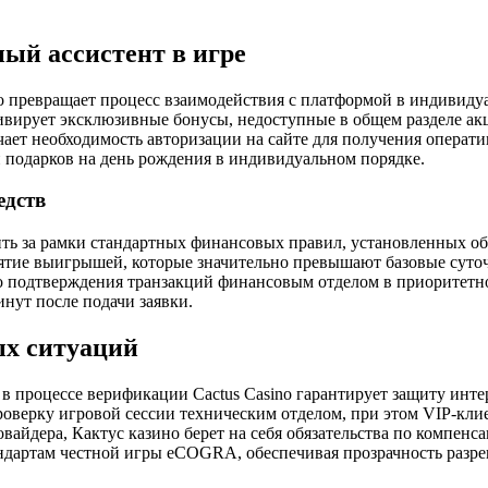
ый ассистент в игре
no превращает процесс взаимодействия с платформой в индивиду
ктивирует эксклюзивные бонусы, недоступные в общем разделе а
чает необходимость авторизации на сайте для получения операт
 подарков на день рождения в индивидуальном порядке.
едств
ить за рамки стандартных финансовых правил, установленных о
ятие выигрышей, которые значительно превышают базовые суточ
го подтверждения транзакций финансовым отделом в приоритетно
нут после подачи заявки.
ых ситуаций
в процессе верификации Cactus Casino гарантирует защиту инте
проверку игровой сессии техническим отделом, при этом VIP-кл
овайдера, Кактус казино берет на себя обязательства по компе
андартам честной игры eCOGRA, обеспечивая прозрачность разр