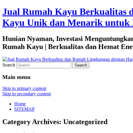
Jual Rumah Kayu Berkualitas 
Kayu Unik dan Menarik untuk 
Hunian Nyaman, Investasi Menguntungkan
Rumah Kayu | Berkualitas dan Hemat Ene
Search
Main menu
Skip to primary content
Skip to secondary content
Home
SITEMAP
Category Archives:
Uncategorized