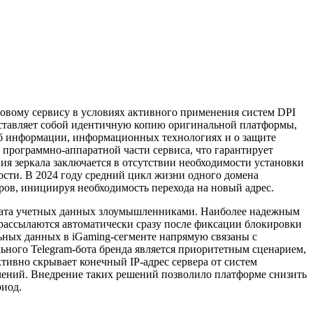
овому сервису в условиях активного применения систем DPI
едставляет собой идентичную копию оригинальной платформы,
Об информации, информационных технологиях и о защите
 программно-аппаратной части сервиса, что гарантирует
ия зеркала заключается в отсутствии необходимости установки
ости. В 2024 году средний цикл жизни одного домена
еров, инициируя необходимость перехода на новый адрес.
хвата учетных данных злоумышленниками. Наиболее надежным
 рассылаются автоматически сразу после фиксации блокировки
льных данных в iGaming-сегменте напрямую связаны с
ного Telegram-бота бренда является приоритетным сценарием,
тивно скрывает конечный IP-адрес сервера от систем
чений. Внедрение таких решений позволило платформе снизить
риод.