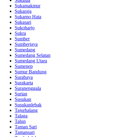
Sukalila
Sukamakmur
Sukaraja
Sukarno Hata
Sukasari
Sukoharjo
Sukra
Sumber
Sumberjaya
Sumedang
Sumedang Selatan
Sumedang Utara
Sumenep
Sumur Bandung
Surabaya
Surakarta
Suranenggala
Surian
Susukan
Susukanlebak
Tajurhalang
Talaga
Talun
Taman Sari
Tamansari