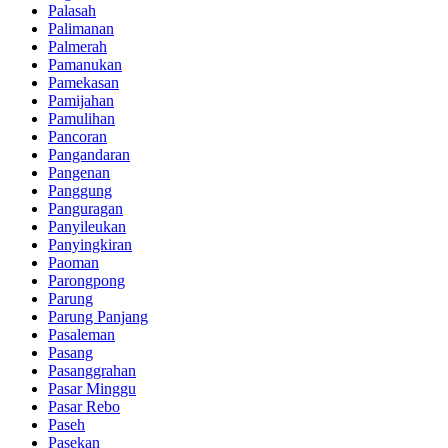
Palasah
Palimanan
Palmerah
Pamanukan
Pamekasan
Pamijahan
Pamulihan
Pancoran
Pangandaran
Pangenan
Panggung
Panguragan
Panyileukan
Panyingkiran
Paoman
Parongpong
Parung
Parung Panjang
Pasaleman
Pasang
Pasanggrahan
Pasar Minggu
Pasar Rebo
Paseh
Pasekan