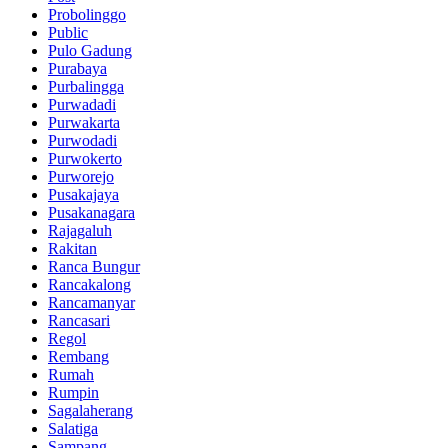
Probolinggo
Public
Pulo Gadung
Purabaya
Purbalingga
Purwadadi
Purwakarta
Purwodadi
Purwokerto
Purworejo
Pusakajaya
Pusakanagara
Rajagaluh
Rakitan
Ranca Bungur
Rancakalong
Rancamanyar
Rancasari
Regol
Rembang
Rumah
Rumpin
Sagalaherang
Salatiga
Sampang