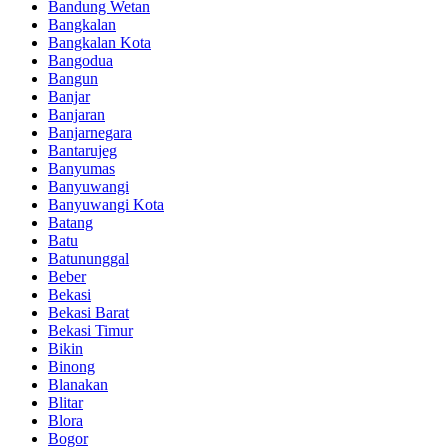
Bandung Wetan
Bangkalan
Bangkalan Kota
Bangodua
Bangun
Banjar
Banjaran
Banjarnegara
Bantarujeg
Banyumas
Banyuwangi
Banyuwangi Kota
Batang
Batu
Batununggal
Beber
Bekasi
Bekasi Barat
Bekasi Timur
Bikin
Binong
Blanakan
Blitar
Blora
Bogor