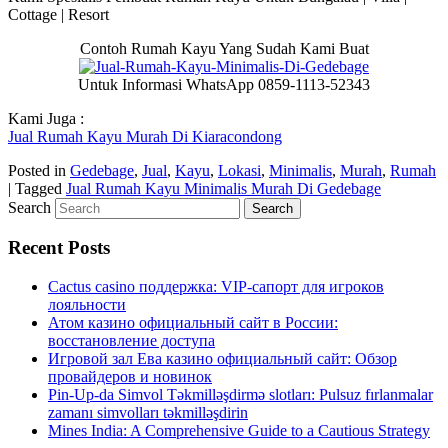
Cottage | Resort
Contoh Rumah Kayu Yang Sudah Kami Buat
Untuk Informasi WhatsApp 0859-1113-52343
Kami Juga :
Jual Rumah Kayu Murah Di Kiaracondong
Posted in
Gedebage
,
Jual
,
Kayu
,
Lokasi
,
Minimalis
,
Murah
,
Rumah
|
Tagged
Jual Rumah Kayu Minimalis Murah Di Gedebage
Search
Recent Posts
Cactus casino поддержка: VIP-сапорт для игроков
лояльности
Атом казино официальный сайт в России:
восстановление доступа
Игровой зал Ева казино официальный сайт: Обзор
провайдеров и новинок
Pin-Up-da Simvol Təkmilləşdirmə slotları: Pulsuz fırlanmalar
zamanı simvolları təkmilləşdirin
Mines India: A Comprehensive Guide to a Cautious Strategy