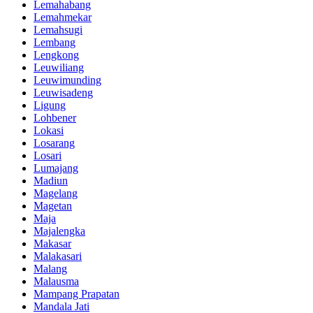
Lemahabang
Lemahmekar
Lemahsugi
Lembang
Lengkong
Leuwiliang
Leuwimunding
Leuwisadeng
Ligung
Lohbener
Lokasi
Losarang
Losari
Lumajang
Madiun
Magelang
Magetan
Maja
Majalengka
Makasar
Malakasari
Malang
Malausma
Mampang Prapatan
Mandala Jati