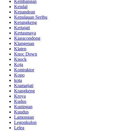
Kembangan
Kendal
Kepandean
Kepulauan Seribu
Kerangkeng
Kertajati
Kertasmaya
Kiaracondong
Klangenan
Klaten
Knoc Down
Knock
Koja
Kontraktor
Kopo
kota
Kramatjati
Krangkeng
Kroya
Kudus
Kuningan
Kuudus
Lamongan
Legonkulon
Lelea