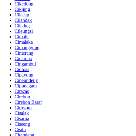
Cikedung
Cikijing
Cilacap
Cilandak
Ciledug
Cileungsi
Cimahi
Cimalaka
Cimanggung
Cimerang
Cinambo
Cingambul
Ciomas
Cipayung
Cipeundeuy
Cipunagara
Ciracas
Cirebon
Cirebon Barat
Ciroyom
Cisalak
Cisarua
Ciseeng
Cisitu
Citamiang