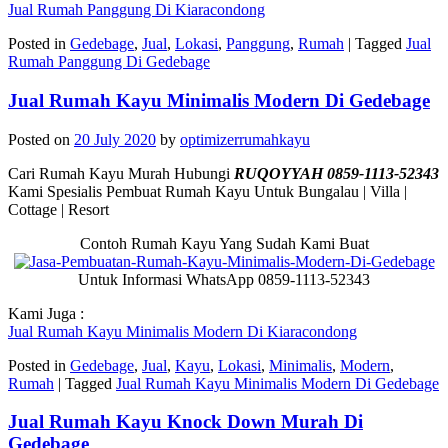
Jual Rumah Panggung Di Kiaracondong
Posted in
Gedebage
,
Jual
,
Lokasi
,
Panggung
,
Rumah
|
Tagged
Jual
Rumah Panggung Di Gedebage
Jual Rumah Kayu Minimalis Modern Di Gedebage
Posted on
20 July 2020
by
optimizerrumahkayu
Cari Rumah Kayu Murah Hubungi
RUQOYYAH 0859-1113-52343
Kami Spesialis Pembuat Rumah Kayu Untuk Bungalau | Villa |
Cottage | Resort
Contoh Rumah Kayu Yang Sudah Kami Buat
Untuk Informasi WhatsApp 0859-1113-52343
Kami Juga :
Jual Rumah Kayu Minimalis Modern Di Kiaracondong
Posted in
Gedebage
,
Jual
,
Kayu
,
Lokasi
,
Minimalis
,
Modern
,
Rumah
|
Tagged
Jual Rumah Kayu Minimalis Modern Di Gedebage
Jual Rumah Kayu Knock Down Murah Di
Gedebage