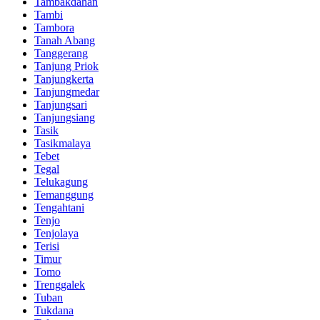
Tambakdahan
Tambi
Tambora
Tanah Abang
Tanggerang
Tanjung Priok
Tanjungkerta
Tanjungmedar
Tanjungsari
Tanjungsiang
Tasik
Tasikmalaya
Tebet
Tegal
Telukagung
Temanggung
Tengahtani
Tenjo
Tenjolaya
Terisi
Timur
Tomo
Trenggalek
Tuban
Tukdana