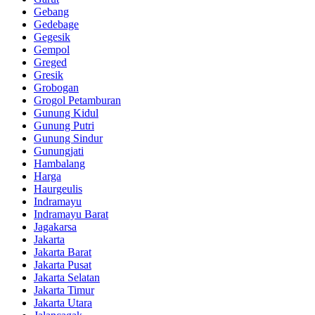
Gebang
Gedebage
Gegesik
Gempol
Greged
Gresik
Grobogan
Grogol Petamburan
Gunung Kidul
Gunung Putri
Gunung Sindur
Gunungjati
Hambalang
Harga
Haurgeulis
Indramayu
Indramayu Barat
Jagakarsa
Jakarta
Jakarta Barat
Jakarta Pusat
Jakarta Selatan
Jakarta Timur
Jakarta Utara