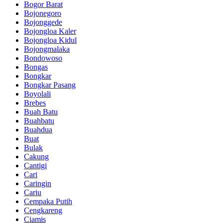
Bogor Barat
Bojonegoro
Bojonggede
Bojongloa Kaler
Bojongloa Kidul
Bojongmalaka
Bondowoso
Bongas
Bongkar
Bongkar Pasang
Boyolali
Brebes
Buah Batu
Buahbatu
Buahdua
Buat
Bulak
Cakung
Cantigi
Cari
Caringin
Cariu
Cempaka Putih
Cengkareng
Ciamis