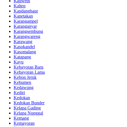
Kaliwedi
Kalten
Kandanghaur
Kapetakan
Karangampel
Karanganyar
Karangsembung
Karangwareng
Karawang
Kasokandel
Kasomalang
Katapang
Kayu
Kebayoran Baru
Kebayoran Lama
Kebon Jeruk
Kebumen
Kedawung
Kediri
Kedokan
Kedokan Bunder
Kelapa Gading
Kelapa Nunggal
Kemang
Kemayoran