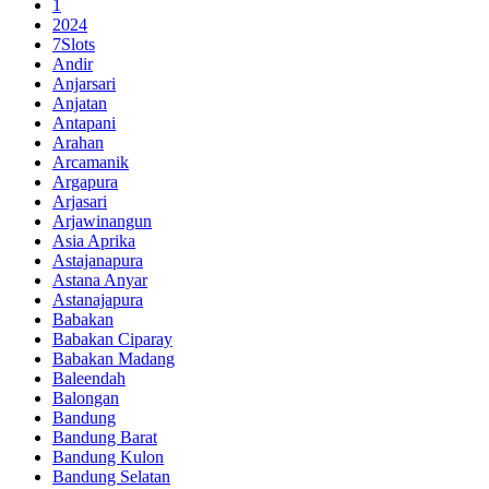
1
2024
7Slots
Andir
Anjarsari
Anjatan
Antapani
Arahan
Arcamanik
Argapura
Arjasari
Arjawinangun
Asia Aprika
Astajanapura
Astana Anyar
Astanajapura
Babakan
Babakan Ciparay
Babakan Madang
Baleendah
Balongan
Bandung
Bandung Barat
Bandung Kulon
Bandung Selatan