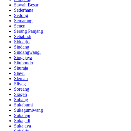
Sawah Besar
Sederhana
Sedong
Semarang
Senen
Serang Panjang
Setiabudi
Sidoarjo
Sindang
Sindangwangi
Singajaya
Situbondo
Situraja
Slawi
Sleman
Sliyeg
Soreang
Sragen
Subang
Sukabumi
Sukagumiwang
Sukahaji
Sukajadi
Sukajaya