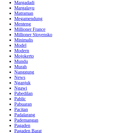
Margadadi
Margalayu
Matraman
Megamendung
Menteng
Millioner France
Millioner Slovensko
Minimalis
Model
Modern
Mojokerto
Mundu
Murah
Nanggung
News
Nganjuk
Ngawi
Pabedilan
Pablic
Pabuaran
Pacitan
Padalarang
Pademangan
Pagaden
Pagaden Barat