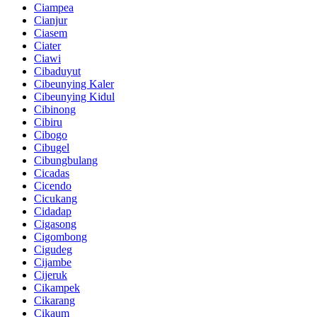
Ciampea
Cianjur
Ciasem
Ciater
Ciawi
Cibaduyut
Cibeunying Kaler
Cibeunying Kidul
Cibinong
Cibiru
Cibogo
Cibugel
Cibungbulang
Cicadas
Cicendo
Cicukang
Cidadap
Cigasong
Cigombong
Cigudeg
Cijambe
Cijeruk
Cikampek
Cikarang
Cikaum