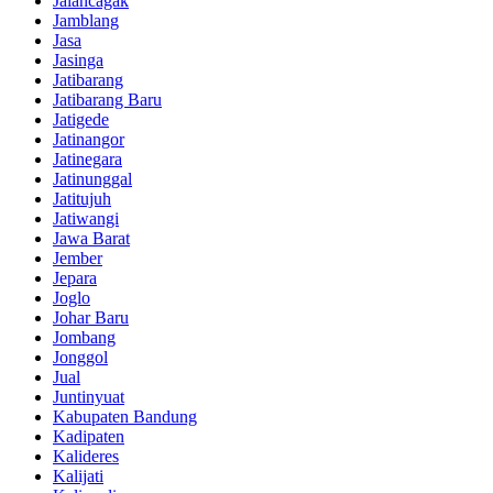
Jalancagak
Jamblang
Jasa
Jasinga
Jatibarang
Jatibarang Baru
Jatigede
Jatinangor
Jatinegara
Jatinunggal
Jatitujuh
Jatiwangi
Jawa Barat
Jember
Jepara
Joglo
Johar Baru
Jombang
Jonggol
Jual
Juntinyuat
Kabupaten Bandung
Kadipaten
Kalideres
Kalijati