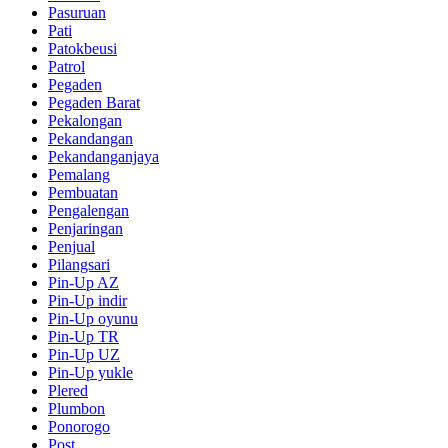
Pasuruan
Pati
Patokbeusi
Patrol
Pegaden
Pegaden Barat
Pekalongan
Pekandangan
Pekandanganjaya
Pemalang
Pembuatan
Pengalengan
Penjaringan
Penjual
Pilangsari
Pin-Up AZ
Pin-Up indir
Pin-Up oyunu
Pin-Up TR
Pin-Up UZ
Pin-Up yukle
Plered
Plumbon
Ponorogo
Post