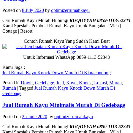
Posted on
8 July 2020
by
optimizerrumahkayu
Cari Rumah Kayu Murah Hubungi
RUQOYYAH 0859-1113-52343
Kami Spesialis Pembuat Rumah Kayu Untuk Bungalau | Villa |
Cottage | Resort
Contoh Rumah Kayu Yang Sudah Kami Buat
Untuk Informasi WhatsApp 0859-1113-52343
Kami Juga :
Jual Rumah Kayu Knock Down Murah Di Kiaracondong
Posted in
Down
,
Gedebage
,
Jual
,
Kayu
,
Knock
,
Lokasi
,
Murah
,
Rumah
|
Tagged
Jual Rumah Kayu Knock Down Murah Di
Gedebage
Jual Rumah Kayu Minimalis Murah Di Gedebage
Posted on
25 June 2020
by
optimizerrumahkayu
Cari Rumah Kayu Murah Hubungi
RUQOYYAH 0859-1113-52343
Kami Spesialis Pembuat Rumah Kayu Untuk Bungalau | Villa |