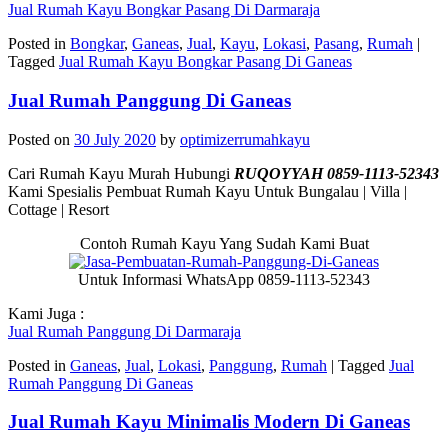
Jual Rumah Kayu Bongkar Pasang Di Darmaraja
Posted in
Bongkar
,
Ganeas
,
Jual
,
Kayu
,
Lokasi
,
Pasang
,
Rumah
|
Tagged
Jual Rumah Kayu Bongkar Pasang Di Ganeas
Jual Rumah Panggung Di Ganeas
Posted on
30 July 2020
by
optimizerrumahkayu
Cari Rumah Kayu Murah Hubungi
RUQOYYAH 0859-1113-52343
Kami Spesialis Pembuat Rumah Kayu Untuk Bungalau | Villa |
Cottage | Resort
Contoh Rumah Kayu Yang Sudah Kami Buat
Untuk Informasi WhatsApp 0859-1113-52343
Kami Juga :
Jual Rumah Panggung Di Darmaraja
Posted in
Ganeas
,
Jual
,
Lokasi
,
Panggung
,
Rumah
|
Tagged
Jual
Rumah Panggung Di Ganeas
Jual Rumah Kayu Minimalis Modern Di Ganeas