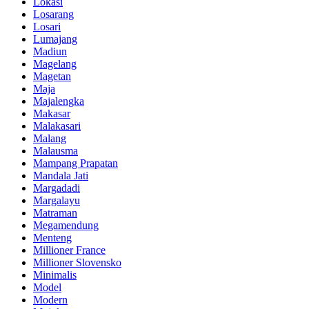
Lokasi
Losarang
Losari
Lumajang
Madiun
Magelang
Magetan
Maja
Majalengka
Makasar
Malakasari
Malang
Malausma
Mampang Prapatan
Mandala Jati
Margadadi
Margalayu
Matraman
Megamendung
Menteng
Millioner France
Millioner Slovensko
Minimalis
Model
Modern