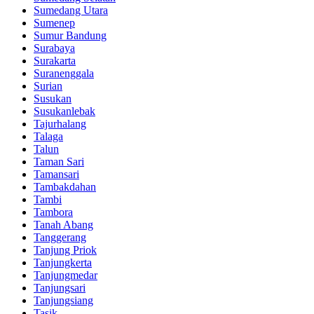
Sumedang Utara
Sumenep
Sumur Bandung
Surabaya
Surakarta
Suranenggala
Surian
Susukan
Susukanlebak
Tajurhalang
Talaga
Talun
Taman Sari
Tamansari
Tambakdahan
Tambi
Tambora
Tanah Abang
Tanggerang
Tanjung Priok
Tanjungkerta
Tanjungmedar
Tanjungsari
Tanjungsiang
Tasik