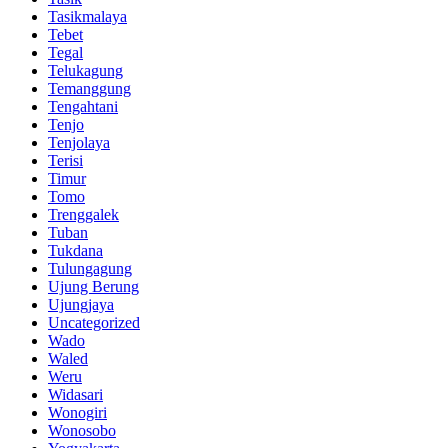
Tasikmalaya
Tebet
Tegal
Telukagung
Temanggung
Tengahtani
Tenjo
Tenjolaya
Terisi
Timur
Tomo
Trenggalek
Tuban
Tukdana
Tulungagung
Ujung Berung
Ujungjaya
Uncategorized
Wado
Waled
Weru
Widasari
Wonogiri
Wonosobo