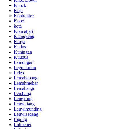
Knoc Down
Knock
Koja
Kontraktor
Kopo
kota
Kramatjati
Krangkeng
Kroya
Kudus
Kuningan
Kuudus
Lamongan
Legonkulon
Lelea
Lemahabang
Lemahmekar
Lemahsugi
Lembang
Lengkong
Leuwiliang
Leuwimunding
Leuwisadeng
Ligung
Lohbener