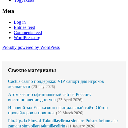
Yogyakarta
Meta
Log in
Entries feed
Comments feed
WordPress.org
Proudly powered by WordPress
Свежие материалы
Cactus casino поддержка: VIP-сапорт для игроков
лояльности
(20 July 2026)
Атом казино официальный сайт в России:
восстановление доступа
(23 April 2026)
Игровой зал Ева казино официальный сайт: Обзор
провайдеров и новинок
(29 March 2026)
Pin-Up-da Simvol Təkmilləşdirmə slotları: Pulsuz fırlanmalar
zamanı simvolları təkmilləşdirin
(11 January 2026)