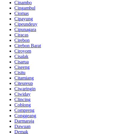
Cinambo
Cingambul
Ciomas
Cipayung
Cipeundeuy
Cipunagara
Ciracas
Cirebon
Cirebon Barat
Ciroyom
Cisalak
Cisarua
Ciseeng
Cisitu
Citamiang
Citeureup
Ciwaringin
Ciwiday
Clincing
Coblong
Compreng
Conggeang
Darmaraja
Dawuan
Demak