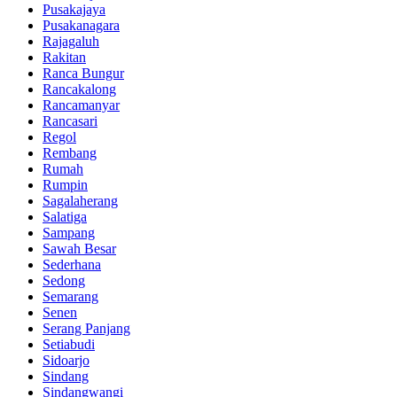
Pusakajaya
Pusakanagara
Rajagaluh
Rakitan
Ranca Bungur
Rancakalong
Rancamanyar
Rancasari
Regol
Rembang
Rumah
Rumpin
Sagalaherang
Salatiga
Sampang
Sawah Besar
Sederhana
Sedong
Semarang
Senen
Serang Panjang
Setiabudi
Sidoarjo
Sindang
Sindangwangi