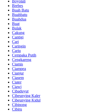
Boyolali
Brebes
Buah Batu
Buahbatu
Buahdua
Buat
Bulak
Cakung
Cantigi
Cari
Caringin
Cariu
Cempaka Putih
Cengkareng
Ciamis
Ciampea
Cianjur
Ciasem
Ciater
Ciawi
Cibaduyut
Cibeunying Kaler
Cibeunying Kidul
Cibinong
Cibiru