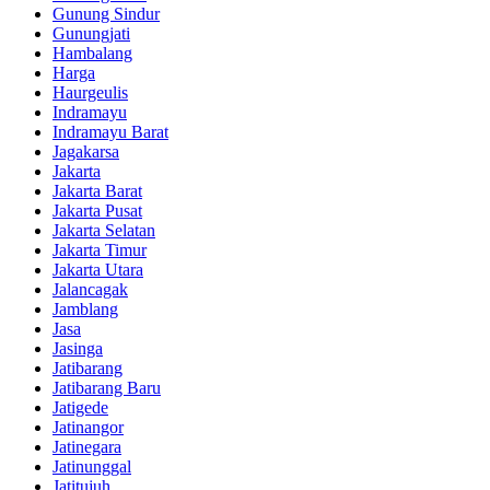
Gunung Sindur
Gunungjati
Hambalang
Harga
Haurgeulis
Indramayu
Indramayu Barat
Jagakarsa
Jakarta
Jakarta Barat
Jakarta Pusat
Jakarta Selatan
Jakarta Timur
Jakarta Utara
Jalancagak
Jamblang
Jasa
Jasinga
Jatibarang
Jatibarang Baru
Jatigede
Jatinangor
Jatinegara
Jatinunggal
Jatitujuh