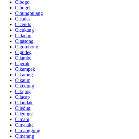
Cibogo
Cibugel
Cibungbulang
Cicadas
Cicendo
Cicukang
Cidadap
Cigasong
Cigombong
Cigudeg
Cijambe
Cijeruk
Cikampek
Cikarang
Cikaum
Cikedung
Cikijing
Cilacap
Cilandak
Ciledug
Cileungsi
Cimahi
Cimalaka
Cimanggung
Cimerang