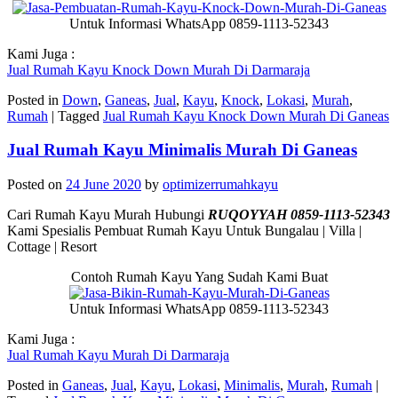
Untuk Informasi WhatsApp 0859-1113-52343
Kami Juga :
Jual Rumah Kayu Knock Down Murah Di Darmaraja
Posted in
Down
,
Ganeas
,
Jual
,
Kayu
,
Knock
,
Lokasi
,
Murah
,
Rumah
|
Tagged
Jual Rumah Kayu Knock Down Murah Di Ganeas
Jual Rumah Kayu Minimalis Murah Di Ganeas
Posted on
24 June 2020
by
optimizerrumahkayu
Cari Rumah Kayu Murah Hubungi
RUQOYYAH 0859-1113-52343
Kami Spesialis Pembuat Rumah Kayu Untuk Bungalau | Villa |
Cottage | Resort
Contoh Rumah Kayu Yang Sudah Kami Buat
Untuk Informasi WhatsApp 0859-1113-52343
Kami Juga :
Jual Rumah Kayu Murah Di Darmaraja
Posted in
Ganeas
,
Jual
,
Kayu
,
Lokasi
,
Minimalis
,
Murah
,
Rumah
|