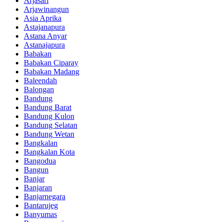
Arjasari
Arjawinangun
Asia Aprika
Astajanapura
Astana Anyar
Astanajapura
Babakan
Babakan Ciparay
Babakan Madang
Baleendah
Balongan
Bandung
Bandung Barat
Bandung Kulon
Bandung Selatan
Bandung Wetan
Bangkalan
Bangkalan Kota
Bangodua
Bangun
Banjar
Banjaran
Banjarnegara
Bantarujeg
Banyumas