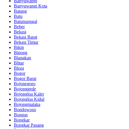
Banyuwangi
Banyuwangi Kota
Batang
Batu
Batununggal
Beber
Bekasi
Bekasi Barat
Bekasi Timur
Bikin
Binong
Blanakan
Blitar
Blora
Bogor
Bogor Barat
Bojonegoro
Bojonggede
Bojongloa Kaler
Bojongloa Kidul
Bojongmalaka
Bondowoso
Bongas
Bongkar
Bongkar Pasang