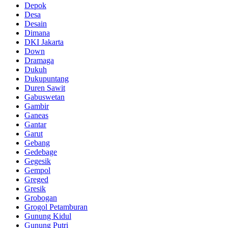
Depok
Desa
Desain
Dimana
DKI Jakarta
Down
Dramaga
Dukuh
Dukupuntang
Duren Sawit
Gabuswetan
Gambir
Ganeas
Gantar
Garut
Gebang
Gedebage
Gegesik
Gempol
Greged
Gresik
Grobogan
Grogol Petamburan
Gunung Kidul
Gunung Putri