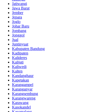
Jatiwangi
Jawa Barat
Jember
Jepara
Joglo
Johar Baru
Jombang
Jonggol
Jual
Juntinyuat
Kabupaten Bandung
Kadipaten
Kalideres
Kalijati
Kaliwedi
Kalten
Kandanghaur
Kapetakan
Karangampel
Karanganyar
Karangsembung
Karangwareng
Karawang
Kasokandel
Kasomalang