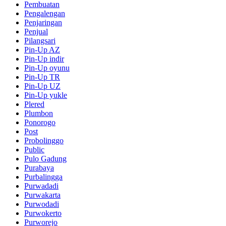
Pembuatan
Pengalengan
Penjaringan
Penjual
Pilangsari
Pin-Up AZ
Pin-Up indir
Pin-Up oyunu
Pin-Up TR
Pin-Up UZ
Pin-Up yukle
Plered
Plumbon
Ponorogo
Post
Probolinggo
Public
Pulo Gadung
Purabaya
Purbalingga
Purwadadi
Purwakarta
Purwodadi
Purwokerto
Purworejo