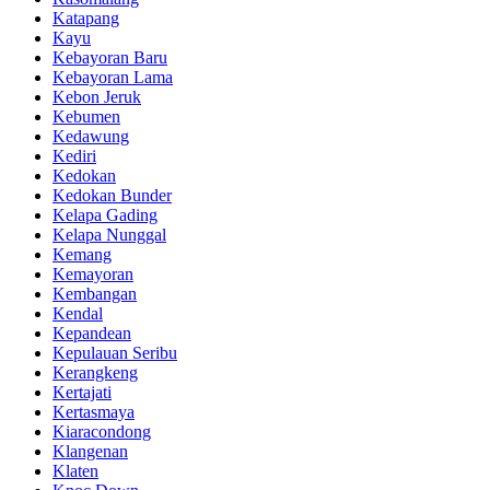
Katapang
Kayu
Kebayoran Baru
Kebayoran Lama
Kebon Jeruk
Kebumen
Kedawung
Kediri
Kedokan
Kedokan Bunder
Kelapa Gading
Kelapa Nunggal
Kemang
Kemayoran
Kembangan
Kendal
Kepandean
Kepulauan Seribu
Kerangkeng
Kertajati
Kertasmaya
Kiaracondong
Klangenan
Klaten