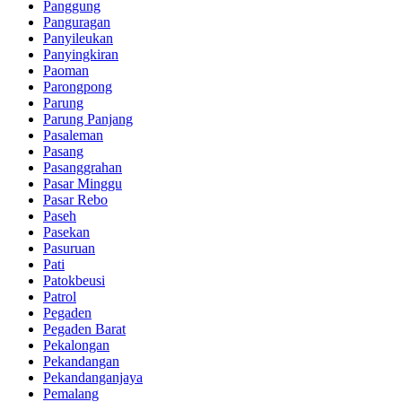
Panggung
Panguragan
Panyileukan
Panyingkiran
Paoman
Parongpong
Parung
Parung Panjang
Pasaleman
Pasang
Pasanggrahan
Pasar Minggu
Pasar Rebo
Paseh
Pasekan
Pasuruan
Pati
Patokbeusi
Patrol
Pegaden
Pegaden Barat
Pekalongan
Pekandangan
Pekandanganjaya
Pemalang