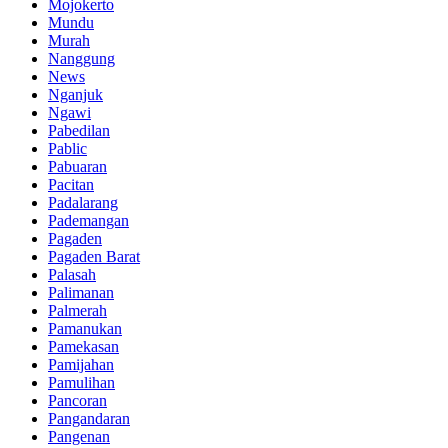
Mojokerto
Mundu
Murah
Nanggung
News
Nganjuk
Ngawi
Pabedilan
Pablic
Pabuaran
Pacitan
Padalarang
Pademangan
Pagaden
Pagaden Barat
Palasah
Palimanan
Palmerah
Pamanukan
Pamekasan
Pamijahan
Pamulihan
Pancoran
Pangandaran
Pangenan