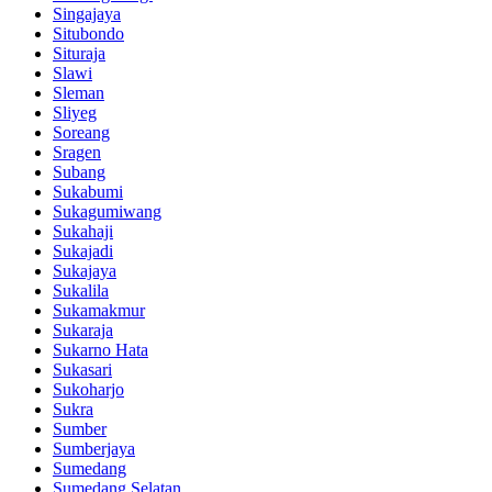
Singajaya
Situbondo
Situraja
Slawi
Sleman
Sliyeg
Soreang
Sragen
Subang
Sukabumi
Sukagumiwang
Sukahaji
Sukajadi
Sukajaya
Sukalila
Sukamakmur
Sukaraja
Sukarno Hata
Sukasari
Sukoharjo
Sukra
Sumber
Sumberjaya
Sumedang
Sumedang Selatan