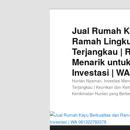
Jual Rumah K
Ramah Lingk
Terjangkau |
Menarik untu
Investasi | W
Hunian Nyaman, Investasi Men
Terjangkau | Keunikan dan Kei
Kenikmatan Hunian yang Berb
Main