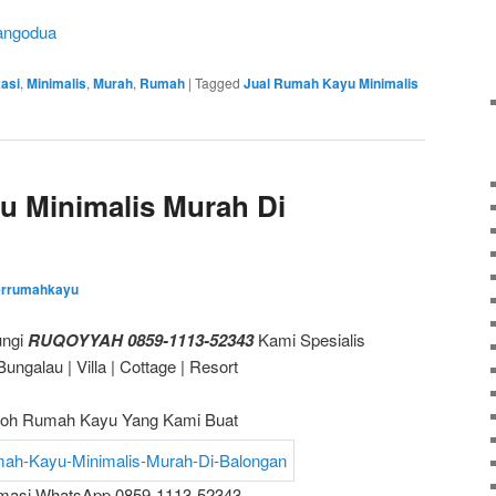
angodua
asi
,
Minimalis
,
Murah
,
Rumah
|
Tagged
Jual Rumah Kayu Minimalis
u Minimalis Murah Di
errumahkayu
ungi
RUQOYYAH 0859-1113-52343
Kami Spesialis
galau | Villa | Cottage | Resort
oh Rumah Kayu Yang Kami Buat
rmasi WhatsApp 0859-1113-52343