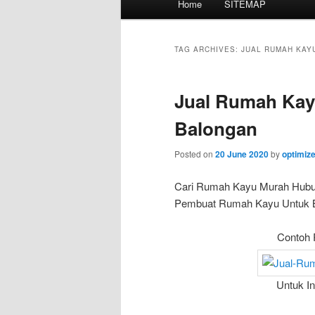
Home
SITEMAP
Skip
Skip
menu
to
to
TAG ARCHIVES:
JUAL RUMAH KAY
primary
secondary
Jual Rumah Kay
content
content
Balongan
Posted on
20 June 2020
by
optimiz
Cari Rumah Kayu Murah Hubu
Pembuat Rumah Kayu Untuk Bun
Contoh 
Untuk I