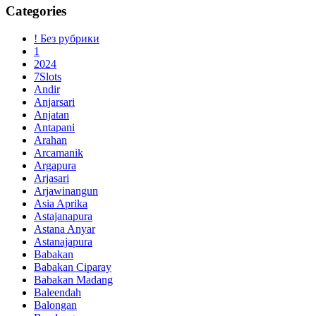
Categories
! Без рубрики
1
2024
7Slots
Andir
Anjarsari
Anjatan
Antapani
Arahan
Arcamanik
Argapura
Arjasari
Arjawinangun
Asia Aprika
Astajanapura
Astana Anyar
Astanajapura
Babakan
Babakan Ciparay
Babakan Madang
Baleendah
Balongan