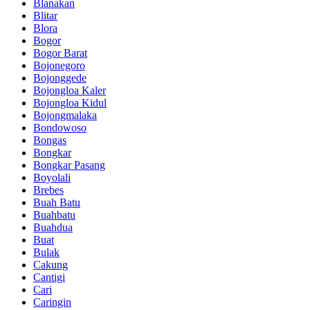
Blanakan
Blitar
Blora
Bogor
Bogor Barat
Bojonegoro
Bojonggede
Bojongloa Kaler
Bojongloa Kidul
Bojongmalaka
Bondowoso
Bongas
Bongkar
Bongkar Pasang
Boyolali
Brebes
Buah Batu
Buahbatu
Buahdua
Buat
Bulak
Cakung
Cantigi
Cari
Caringin