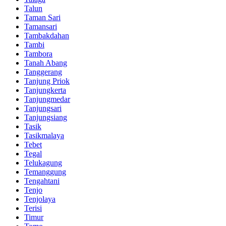
Talun
Taman Sari
Tamansari
Tambakdahan
Tambi
Tambora
Tanah Abang
Tanggerang
Tanjung Priok
Tanjungkerta
Tanjungmedar
Tanjungsari
Tanjungsiang
Tasik
Tasikmalaya
Tebet
Tegal
Telukagung
Temanggung
Tengahtani
Tenjo
Tenjolaya
Terisi
Timur