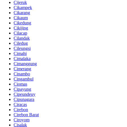
Cijeruk
Cikampek
Cikarang
Cikaum
Cikedung
Cikijing
Cilacap
Cilandak
Ciledug
Cileungsi
Cimahi
Cimalaka
Cimanggung
Cimerang
Cinambo
Cingambul
Ciomas
Cipayung
Cipeundeuy
Cipunagara
Ciracas
Cirebon
Cirebon Barat
Ciroyom
Cisalak