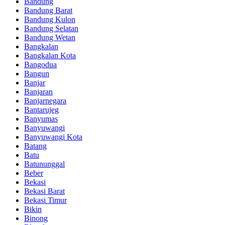
Bandung
Bandung Barat
Bandung Kulon
Bandung Selatan
Bandung Wetan
Bangkalan
Bangkalan Kota
Bangodua
Bangun
Banjar
Banjaran
Banjarnegara
Bantarujeg
Banyumas
Banyuwangi
Banyuwangi Kota
Batang
Batu
Batununggal
Beber
Bekasi
Bekasi Barat
Bekasi Timur
Bikin
Binong