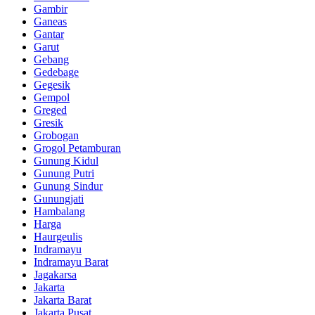
Gambir
Ganeas
Gantar
Garut
Gebang
Gedebage
Gegesik
Gempol
Greged
Gresik
Grobogan
Grogol Petamburan
Gunung Kidul
Gunung Putri
Gunung Sindur
Gunungjati
Hambalang
Harga
Haurgeulis
Indramayu
Indramayu Barat
Jagakarsa
Jakarta
Jakarta Barat
Jakarta Pusat