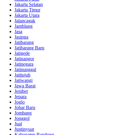
Jakarta Selatan
Jakarta Timur
Jakarta Utara
Jalancagak
Jamblang
Jasa
Jasinga
Jatibarang
Jatibarang Baru
Jatigede
Jatinangor
Jatinegara
Jatinunggal
Jatitujuh
Jatiwangi
Jawa Barat
Jember
Jepara
Joglo
Johar Baru
Jombang
Jonggol
Jual
Juntinyuat
Kabupaten Bandung