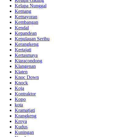
Kelapa Gading
Kelapa Nunggal
Kemang
Kemayoran
Kembangan
Kendal
Kepandean
Kepulauan Seribu
Kerangkeng
Kertajati
Kertasmaya
Kiaracondong
Klangenan
Klaten
Knoc Down
Knock
Koja
Kontraktor
Kopo
kota
Kramatjati
Krangkeng
Kroya
Kudus
Kuningan