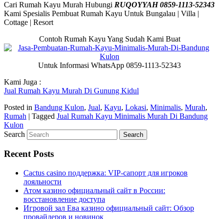
Cari Rumah Kayu Murah Hubungi
RUQOYYAH 0859-1113-52343
Kami Spesialis Pembuat Rumah Kayu Untuk Bungalau | Villa |
Cottage | Resort
Contoh Rumah Kayu Yang Sudah Kami Buat
Untuk Informasi WhatsApp 0859-1113-52343
Kami Juga :
Jual Rumah Kayu Murah Di Gunung Kidul
Posted in
Bandung Kulon
,
Jual
,
Kayu
,
Lokasi
,
Minimalis
,
Murah
,
Rumah
|
Tagged
Jual Rumah Kayu Minimalis Murah Di Bandung
Kulon
Search
Recent Posts
Cactus casino поддержка: VIP-сапорт для игроков
лояльности
Атом казино официальный сайт в России:
восстановление доступа
Игровой зал Ева казино официальный сайт: Обзор
провайдеров и новинок