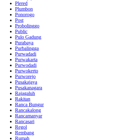
Plered
Plumbon
Ponorogo
Post
Probolinggo
Public
Pulo Gadung
Purabaya
Purbalingga
Purwadadi
Purwakarta
Purwodadi
Purwokerto
Purworejo
Pusakajaya
Pusakanagara
Rajagaluh
Rakitan
Ranca Bungur
Rancakalong
Rancamanyar
Rancasari
Regol
Rembang
Rumah