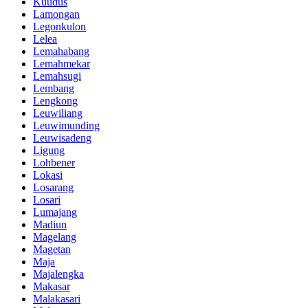
Kuudus
Lamongan
Legonkulon
Lelea
Lemahabang
Lemahmekar
Lemahsugi
Lembang
Lengkong
Leuwiliang
Leuwimunding
Leuwisadeng
Ligung
Lohbener
Lokasi
Losarang
Losari
Lumajang
Madiun
Magelang
Magetan
Maja
Majalengka
Makasar
Malakasari