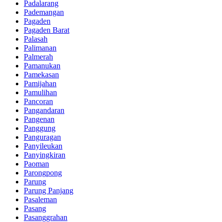
Padalarang
Pademangan
Pagaden
Pagaden Barat
Palasah
Palimanan
Palmerah
Pamanukan
Pamekasan
Pamijahan
Pamulihan
Pancoran
Pangandaran
Pangenan
Panggung
Panguragan
Panyileukan
Panyingkiran
Paoman
Parongpong
Parung
Parung Panjang
Pasaleman
Pasang
Pasanggrahan