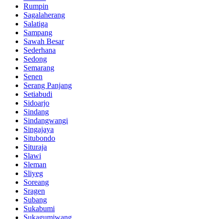
Rumpin
Sagalaherang
Salatiga
Sampang
Sawah Besar
Sederhana
Sedong
Semarang
Senen
Serang Panjang
Setiabudi
Sidoarjo
Sindang
Sindangwangi
Singajaya
Situbondo
Situraja
Slawi
Sleman
Sliyeg
Soreang
Sragen
Subang
Sukabumi
Sukagumiwang