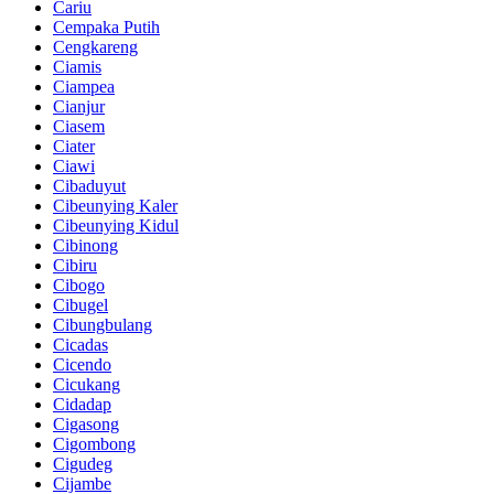
Cariu
Cempaka Putih
Cengkareng
Ciamis
Ciampea
Cianjur
Ciasem
Ciater
Ciawi
Cibaduyut
Cibeunying Kaler
Cibeunying Kidul
Cibinong
Cibiru
Cibogo
Cibugel
Cibungbulang
Cicadas
Cicendo
Cicukang
Cidadap
Cigasong
Cigombong
Cigudeg
Cijambe