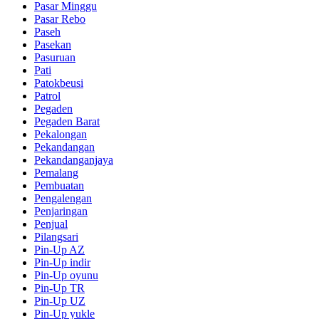
Pasar Minggu
Pasar Rebo
Paseh
Pasekan
Pasuruan
Pati
Patokbeusi
Patrol
Pegaden
Pegaden Barat
Pekalongan
Pekandangan
Pekandanganjaya
Pemalang
Pembuatan
Pengalengan
Penjaringan
Penjual
Pilangsari
Pin-Up AZ
Pin-Up indir
Pin-Up oyunu
Pin-Up TR
Pin-Up UZ
Pin-Up yukle