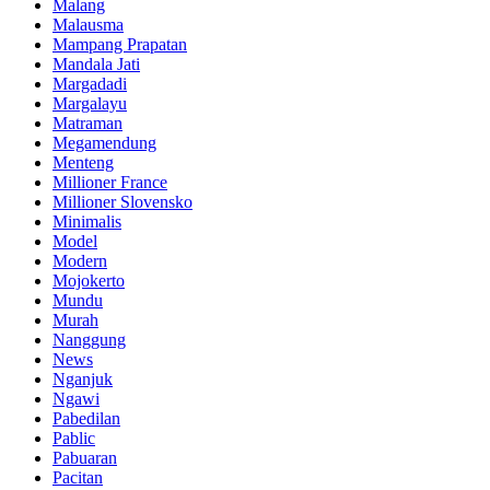
Malang
Malausma
Mampang Prapatan
Mandala Jati
Margadadi
Margalayu
Matraman
Megamendung
Menteng
Millioner France
Millioner Slovensko
Minimalis
Model
Modern
Mojokerto
Mundu
Murah
Nanggung
News
Nganjuk
Ngawi
Pabedilan
Pablic
Pabuaran
Pacitan