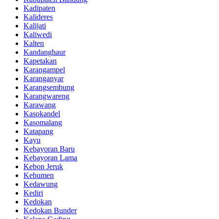
Kadipaten
Kalideres
Kalijati
Kaliwedi
Kalten
Kandanghaur
Kapetakan
Karangampel
Karanganyar
Karangsembung
Karangwareng
Karawang
Kasokandel
Kasomalang
Katapang
Kayu
Kebayoran Baru
Kebayoran Lama
Kebon Jeruk
Kebumen
Kedawung
Kediri
Kedokan
Kedokan Bunder