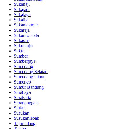
Sukahaji
Sukajadi
Sukajaya
Sukalila
Sukamakmur
Sukaraja
Sukarno Hata
Sukasari
Sukoharjo
Sukra
Sumber
Sumberjaya
Sumedang
Sumedang Selatan
Sumedang Utara
Sumenep
Sumur Bandung
Surabaya
Surakarta
Suranenggala
Surian
Susukan
Susukanlebak
Tajurhalang
Talaga