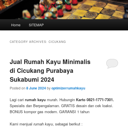
Main
Home
SITEMAP
Skip
Skip
menu
to
to
CATEGORY ARCHIVES:
CICUKANG
primary
secondary
Jual Rumah Kayu Minimalis
content
content
di Cicukang Purabaya
Sukabumi 2024
Posted on
8 June 2024
by
optimizerrumahkayu
Lagi cari
rumah kayu
murah. Hubungin
Karto 0821-1771-7301.
Spesialis dan Berpengalaman. GRATIS desain dan cek loaksi.
BONUS kompor gas modern. GARANSI 1 tahun
Kami menjual
rumah kayu
, sebagai berikut :