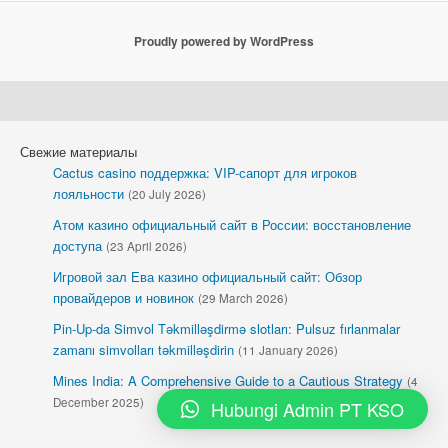
Proudly powered by WordPress
Свежие материалы
Cactus casino поддержка: VIP-сапорт для игроков
лояльности
(20 July 2026)
Атом казино официальный сайт в России: восстановление
доступа
(23 April 2026)
Игровой зал Ева казино официальный сайт: Обзор
провайдеров и новинок
(29 March 2026)
Pin-Up-da Simvol Təkmilləşdirmə slotları: Pulsuz fırlanmalar
zamanı simvolları təkmilləşdirin
(11 January 2026)
Mines India: A Comprehensive Guide to a Cautious Strategy
(4
December 2025)
Hubungi Admin PT KSO