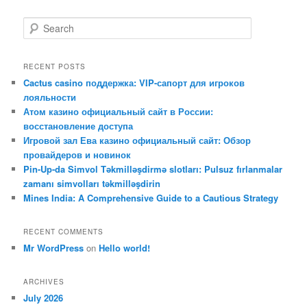
S
e
a
r
RECENT POSTS
c
Cactus casino поддержка: VIP-сапорт для игроков
h
лояльности
Атом казино официальный сайт в России:
восстановление доступа
Игровой зал Ева казино официальный сайт: Обзор
провайдеров и новинок
Pin-Up-da Simvol Təkmilləşdirmə slotları: Pulsuz fırlanmalar
zamanı simvolları təkmilləşdirin
Mines India: A Comprehensive Guide to a Cautious Strategy
RECENT COMMENTS
Mr WordPress
on
Hello world!
ARCHIVES
July 2026