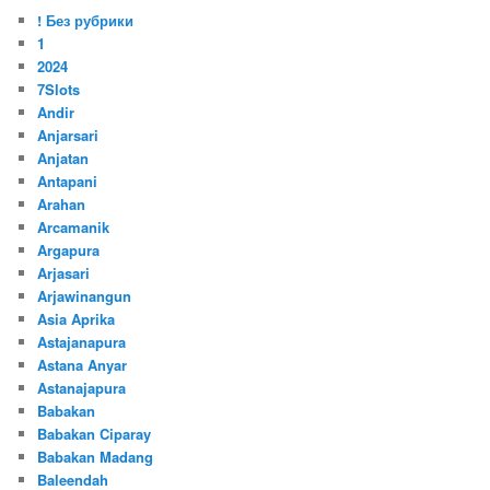
! Без рубрики
1
2024
7Slots
Andir
Anjarsari
Anjatan
Antapani
Arahan
Arcamanik
Argapura
Arjasari
Arjawinangun
Asia Aprika
Astajanapura
Astana Anyar
Astanajapura
Babakan
Babakan Ciparay
Babakan Madang
Baleendah