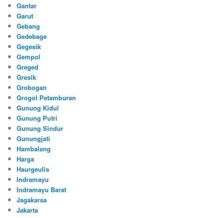
Gantar
Garut
Gebang
Gedebage
Gegesik
Gempol
Greged
Gresik
Grobogan
Grogol Petamburan
Gunung Kidul
Gunung Putri
Gunung Sindur
Gunungjati
Hambalang
Harga
Haurgeulis
Indramayu
Indramayu Barat
Jagakarsa
Jakarta