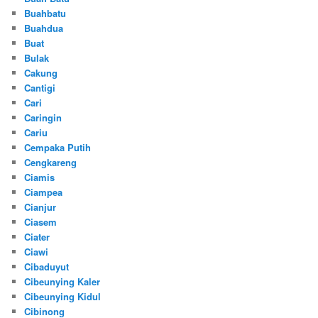
Buahbatu
Buahdua
Buat
Bulak
Cakung
Cantigi
Cari
Caringin
Cariu
Cempaka Putih
Cengkareng
Ciamis
Ciampea
Cianjur
Ciasem
Ciater
Ciawi
Cibaduyut
Cibeunying Kaler
Cibeunying Kidul
Cibinong