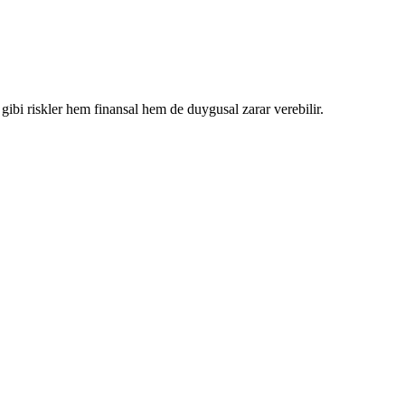
gibi riskler hem finansal hem de duygusal zarar verebilir.