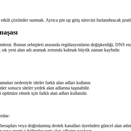
tkili çözümler sunmak. Ayrıca pin up giriş sürecini hızlandıracak pratik
maşası
 yönlenir. Bunun sebepleri arasında regülasyonların değişkenliği, DNS eng
k sık yeni alan adı aramak zorunda kalmak büyük zaman kaybıdır.
aları nedeniyle siteler farklı alan adları kullanır.
ler sonucu siteler yedek alan adlarına taşınabilir.
timize etmek için farklı alan adları kullanılır.
ımlar:
 hesapları veya doğrulanmış destek kanalları üzerinden güncel alan adın
 veya resmi e-bültenler yeni alan adlarını paylaşır.