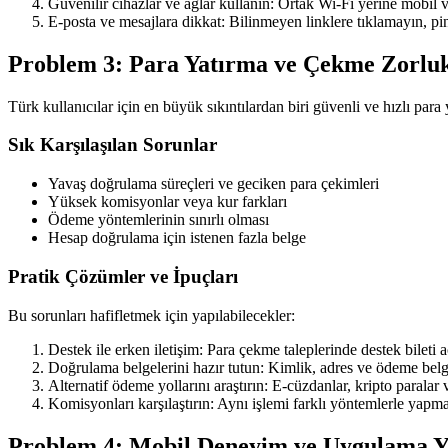
Güvenilir cihazlar ve ağlar kullanın: Ortak Wi-Fi yerine mobil 
E-posta ve mesajlara dikkat: Bilinmeyen linklere tıklamayın, pin
Problem 3: Para Yatırma ve Çekme Zorluk
Türk kullanıcılar için en büyük sıkıntılardan biri güvenli ve hızlı pa
Sık Karşılaşılan Sorunlar
Yavaş doğrulama süreçleri ve geciken para çekimleri
Yüksek komisyonlar veya kur farkları
Ödeme yöntemlerinin sınırlı olması
Hesap doğrulama için istenen fazla belge
Pratik Çözümler ve İpuçları
Bu sorunları hafifletmek için yapılabilecekler:
Destek ile erken iletişim: Para çekme taleplerinde destek bileti a
Doğrulama belgelerini hazır tutun: Kimlik, adres ve ödeme belge
Alternatif ödeme yollarını araştırın: E-cüzdanlar, kripto parala
Komisyonları karşılaştırın: Aynı işlemi farklı yöntemlerle yapm
Problem 4: Mobil Deneyim ve Uygulama 