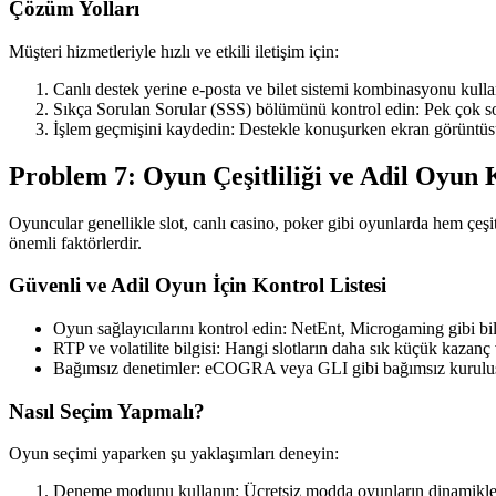
Çözüm Yolları
Müşteri hizmetleriyle hızlı ve etkili iletişim için:
Canlı destek yerine e-posta ve bilet sistemi kombinasyonu kulla
Sıkça Sorulan Sorular (SSS) bölümünü kontrol edin: Pek çok so
İşlem geçmişini kaydedin: Destekle konuşurken ekran görüntüsü
Problem 7: Oyun Çeşitliliği ve Adil Oyun
Oyuncular genellikle slot, canlı casino, poker gibi oyunlarda hem çeş
önemli faktörlerdir.
Güvenli ve Adil Oyun İçin Kontrol Listesi
Oyun sağlayıcılarını kontrol edin: NetEnt, Microgaming gibi bili
RTP ve volatilite bilgisi: Hangi slotların daha sık küçük kazan
Bağımsız denetimler: eCOGRA veya GLI gibi bağımsız kuruluşla
Nasıl Seçim Yapmalı?
Oyun seçimi yaparken şu yaklaşımları deneyin:
Deneme modunu kullanın: Ücretsiz modda oyunların dinamikler