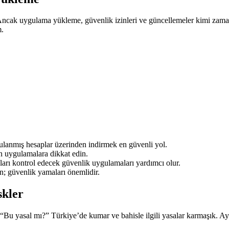
ncak uygulama yükleme, güvenlik izinleri ve güncellemeler kimi zaman 
m.
rulanmış hesaplar üzerinden indirmek en güvenli yol.
en uygulamalara dikkat edin.
arı kontrol edecek güvenlik uygulamaları yardımcı olur.
; güvenlik yamaları önemlidir.
skler
 “Bu yasal mı?” Türkiye’de kumar ve bahisle ilgili yasalar karmaşık. Ay