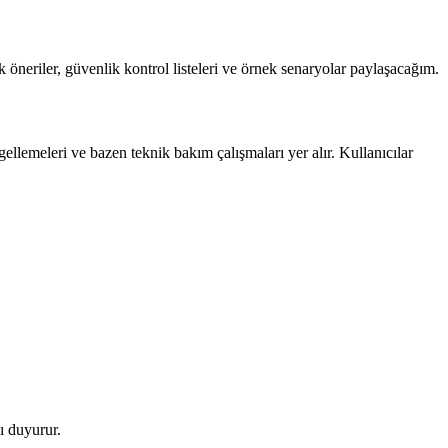
 öneriler, güvenlik kontrol listeleri ve örnek senaryolar paylaşacağım.
ellemeleri ve bazen teknik bakım çalışmaları yer alır. Kullanıcılar
ı duyurur.