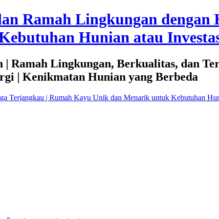
dan Ramah Lingkungan dengan 
Kebutuhan Hunian atau Investas
 | Ramah Lingkungan, Berkualitas, dan Te
rgi | Kenikmatan Hunian yang Berbeda