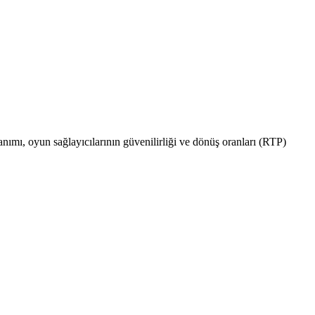
nımı, oyun sağlayıcılarının güvenilirliği ve dönüş oranları (RTP)