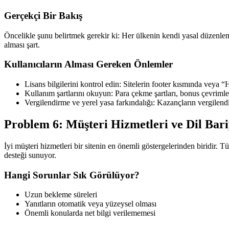
Gerçekçi Bir Bakış
Öncelikle şunu belirtmek gerekir ki: Her ülkenin kendi yasal düzenlemele
alması şart.
Kullanıcıların Alması Gereken Önlemler
Lisans bilgilerini kontrol edin: Sitelerin footer kısmında veya
Kullanım şartlarını okuyun: Para çekme şartları, bonus çevrimleri
Vergilendirme ve yerel yasa farkındalığı: Kazançların vergilendir
Problem 6: Müşteri Hizmetleri ve Dil Bari
İyi müşteri hizmetleri bir sitenin en önemli göstergelerinden biridir. T
desteği sunuyor.
Hangi Sorunlar Sık Görülüyor?
Uzun bekleme süreleri
Yanıtların otomatik veya yüzeysel olması
Önemli konularda net bilgi verilememesi