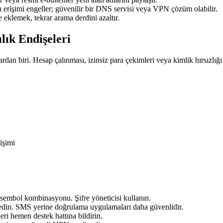
erişimi engeller; güvenilir bir DNS servisi veya VPN çözüm olabilir.
 eklemek, tekrar arama derdini azaltır.
lık Endişeleri
dan biri. Hesap çalınması, izinsiz para çekimleri veya kimlik hırsızlığı 
işimi
sembol kombinasyonu. Şifre yöneticisi kullanın.
edin. SMS yerine doğrulama uygulamaları daha güvenlidir.
ri hemen destek hattına bildirin.