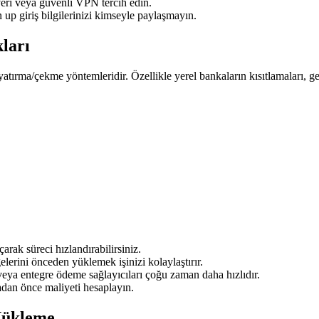
veri veya güvenli VPN tercih edin.
 up giriş bilgilerinizi kimseyle paylaşmayın.
ları
ra yatırma/çekme yöntemleridir. Özellikle yerel bankaların kısıtlamaları,
çarak süreci hızlandırabilirsiniz.
lerini önceden yüklemek işinizi kolaylaştırır.
r veya entegre ödeme sağlayıcıları çoğu zaman daha hızlıdır.
adan önce maliyeti hesaplayın.
Yükleme