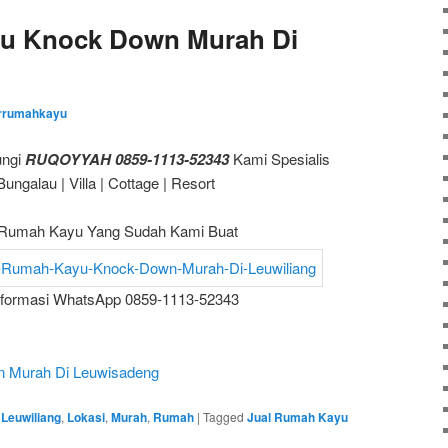
u Knock Down Murah Di
errumahkayu
ungi
RUQOYYAH 0859-1113-52343
Kami Spesialis
galau | Villa | Cottage | Resort
Rumah Kayu Yang Sudah Kami Buat
nformasi WhatsApp 0859-1113-52343
 Murah Di Leuwisadeng
,
Leuwiliang
,
Lokasi
,
Murah
,
Rumah
|
Tagged
Jual Rumah Kayu