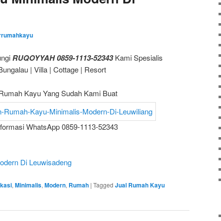
errumahkayu
ungi
RUQOYYAH 0859-1113-52343
Kami Spesialis
galau | Villa | Cottage | Resort
Rumah Kayu Yang Sudah Kami Buat
nformasi WhatsApp 0859-1113-52343
odern Di Leuwisadeng
kasi
,
Minimalis
,
Modern
,
Rumah
|
Tagged
Jual Rumah Kayu