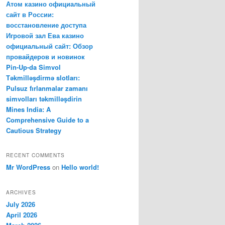
Атом казино официальный
сайт в России:
восстановление доступа
Игровой зал Ева казино
официальный сайт: Обзор
провайдеров и новинок
Pin-Up-da Simvol
Təkmilləşdirmə slotları:
Pulsuz fırlanmalar zamanı
simvolları təkmilləşdirin
Mines India: A
Comprehensive Guide to a
Cautious Strategy
RECENT COMMENTS
Mr WordPress
on
Hello world!
ARCHIVES
July 2026
April 2026