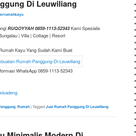
ggung Di Leuwiliang
zerrumahkayu
ungi
RUQOYYAH 0859-1113-52343
Kami Spesialis
galau | Villa | Cottage | Resort
Rumah Kayu Yang Sudah Kami Buat
nformasi WhatsApp 0859-1113-52343
wisadeng
Panggung
,
Rumah
|
Tagged
Jual Rumah Panggung Di Leuwiliang
u Minimalis Modern Di