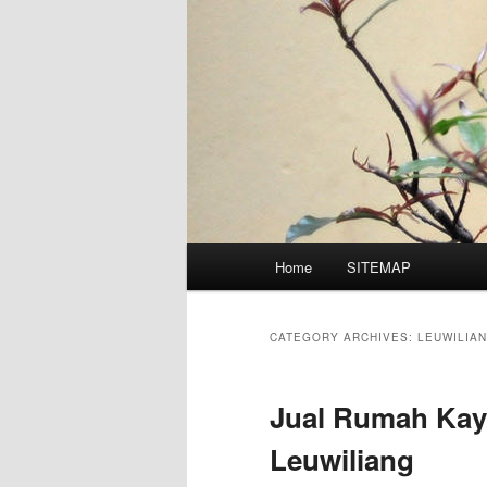
Main
Home
SITEMAP
Skip
Skip
menu
to
to
CATEGORY ARCHIVES:
LEUWILIA
primary
secondary
Jual Rumah Kay
content
content
Leuwiliang