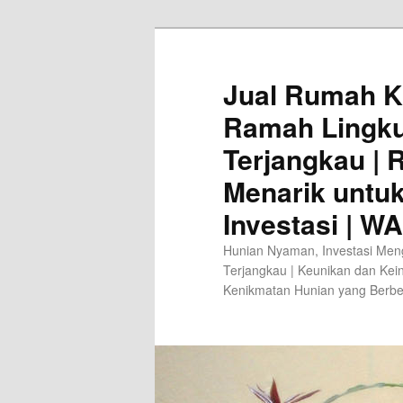
Jual Rumah K
Ramah Lingk
Terjangkau |
Menarik untu
Investasi | W
Hunian Nyaman, Investasi Men
Terjangkau | Keunikan dan Kei
Kenikmatan Hunian yang Berb