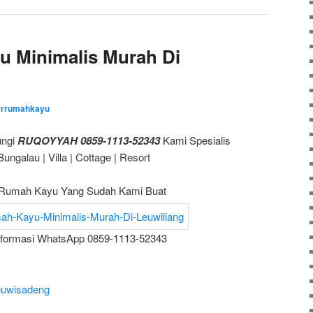
u Minimalis Murah Di
errumahkayu
ungi
RUQOYYAH 0859-1113-52343
Kami Spesialis
galau | Villa | Cottage | Resort
Rumah Kayu Yang Sudah Kami Buat
nformasi WhatsApp 0859-1113-52343
euwisadeng