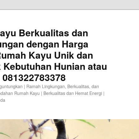
ayu Berkualitas dan
ungan dengan Harga
 Rumah Kayu Unik dan
k Kebutuhan Hunian atau
A 081322783378
guntungkan | Ramah Lingkungan, Berkualitas, dan
ndahan Rumah Kayu | Berkualitas dan Hemat Energi |
eda