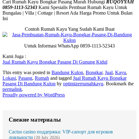
Cari Rumah Kayu Bongkar Pasang Murah Hubungi
RUQOYYAH
0859-1113-52343
Kami Spesialis Pembuat Rumah Kayu Untuk
Bungalau | Villa | Cottage | Resort Ada Harga Promo Untuk Bulan
Ini
Contoh Rumah Kayu Yang Sudah Kami Buat
Untuk Informasi WhatsApp 0859-1113-52343
Kami Juga :
Jual Rumah Kayu Bongkar Pasang Di Gunung Kidul
This entry was posted in
Bandung Kulon
,
Bongkar
,
Jual
,
Kayu
,
Lokasi
,
Pasang
,
Rumah
and tagged
Jual Rumah Kayu Bongkar
Pasang Di Bandung Kulon
by
optimizerrumahkayu
. Bookmark the
permalink
.
Proudly powered by WordPress
Свежие материалы
Cactus casino поддержка: VIP-сапорт для игроков
лояльности
(20 July 2026)