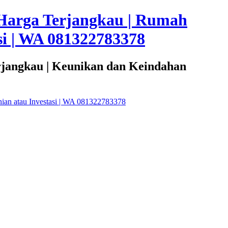
Harga Terjangkau | Rumah
i | WA 081322783378
rjangkau | Keunikan dan Keindahan