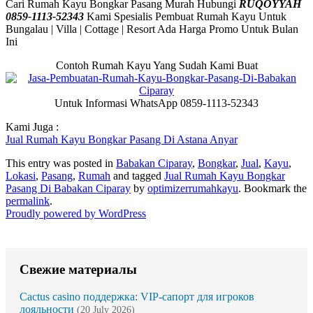
Cari Rumah Kayu Bongkar Pasang Murah Hubungi
RUQOYYAH
0859-1113-52343
Kami Spesialis Pembuat Rumah Kayu Untuk
Bungalau | Villa | Cottage | Resort Ada Harga Promo Untuk Bulan
Ini
Contoh Rumah Kayu Yang Sudah Kami Buat
Untuk Informasi WhatsApp 0859-1113-52343
Kami Juga :
Jual Rumah Kayu Bongkar Pasang Di Astana Anyar
This entry was posted in
Babakan Ciparay
,
Bongkar
,
Jual
,
Kayu
,
Lokasi
,
Pasang
,
Rumah
and tagged
Jual Rumah Kayu Bongkar
Pasang Di Babakan Ciparay
by
optimizerrumahkayu
. Bookmark the
permalink
.
Proudly powered by WordPress
Свежие материалы
Cactus casino поддержка: VIP-сапорт для игроков
лояльности
(20 July 2026)