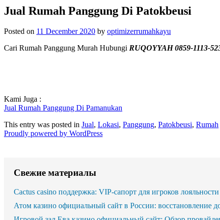
Jual Rumah Panggung Di Patokbeusi
Posted on
11 December 2020
by
optimizerrumahkayu
Cari Rumah Panggung Murah Hubungi
RUQOYYAH 0859-1113-52
Kami Juga :
Jual Rumah Panggung Di Pamanukan
This entry was posted in
Jual
,
Lokasi
,
Panggung
,
Patokbeusi
,
Rumah
Proudly powered by WordPress
Свежие материалы
Cactus casino поддержка: VIP-сапорт для игроков лояльности
Атом казино официальный сайт в России: восстановление д
Игровой зал Ева казино официальный сайт: Обзор провайде