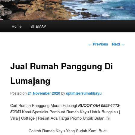
Main
Home
SITEMAP
Skip
menu
to
Post
←
Previous
Next
→
navigation
primary
Jual Rumah Panggung Di
content
Lumajang
Posted on
21 November 2020
by
optimizerrumahkayu
Cari Rumah Panggung Murah Hubungi
RUQOYYAH 0859-1113-
52343
Kami Spesialis Pembuat Rumah Kayu Untuk Bungalau |
Villa | Cottage | Resort Ada Harga Promo Untuk Bulan Ini
Contoh Rumah Kayu Yang Sudah Kami Buat