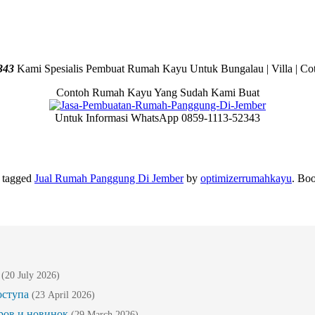
343
Kami Spesialis Pembuat Rumah Kayu Untuk Bungalau | Villa | Cot
Contoh Rumah Kayu Yang Sudah Kami Buat
Untuk Informasi WhatsApp 0859-1113-52343
 tagged
Jual Rumah Panggung Di Jember
by
optimizerrumahkayu
. Bo
(20 July 2026)
оступа
(23 April 2026)
ров и новинок
(29 March 2026)