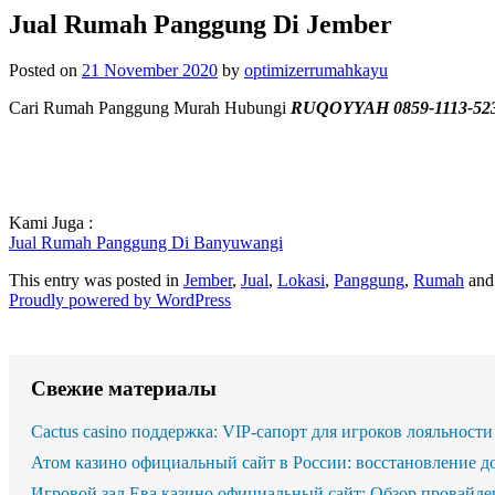
Jual Rumah Panggung Di Jember
Posted on
21 November 2020
by
optimizerrumahkayu
Cari Rumah Panggung Murah Hubungi
RUQOYYAH 0859-1113-52
Kami Juga :
Jual Rumah Panggung Di Banyuwangi
This entry was posted in
Jember
,
Jual
,
Lokasi
,
Panggung
,
Rumah
and
Proudly powered by WordPress
Свежие материалы
Cactus casino поддержка: VIP-сапорт для игроков лояльности
Атом казино официальный сайт в России: восстановление д
Игровой зал Ева казино официальный сайт: Обзор провайде