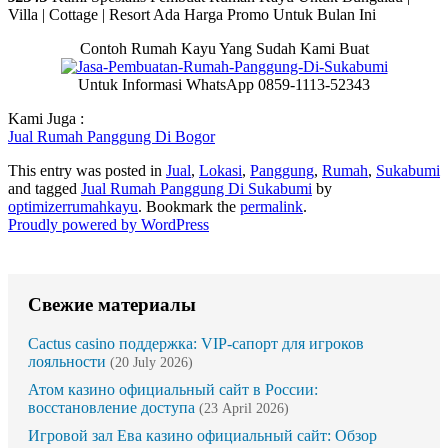
Villa | Cottage | Resort Ada Harga Promo Untuk Bulan Ini
Contoh Rumah Kayu Yang Sudah Kami Buat
Untuk Informasi WhatsApp 0859-1113-52343
Kami Juga :
Jual Rumah Panggung Di Bogor
This entry was posted in
Jual
,
Lokasi
,
Panggung
,
Rumah
,
Sukabumi
and tagged
Jual Rumah Panggung Di Sukabumi
by
optimizerrumahkayu
. Bookmark the
permalink
.
Proudly powered by WordPress
Свежие материалы
Cactus casino поддержка: VIP-сапорт для игроков
лояльности
(20 July 2026)
Атом казино официальный сайт в России:
восстановление доступа
(23 April 2026)
Игровой зал Ева казино официальный сайт: Обзор