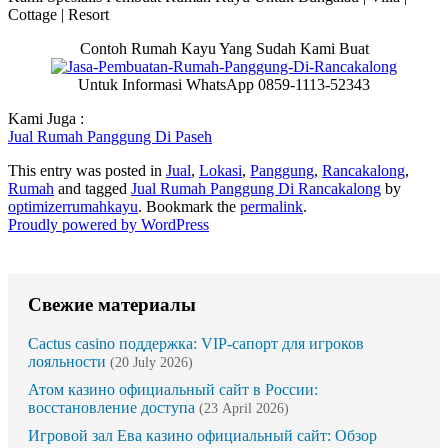
Cottage | Resort
Contoh Rumah Kayu Yang Sudah Kami Buat
Untuk Informasi WhatsApp 0859-1113-52343
Kami Juga :
Jual Rumah Panggung Di Paseh
This entry was posted in
Jual
,
Lokasi
,
Panggung
,
Rancakalong
,
Rumah
and tagged
Jual Rumah Panggung Di Rancakalong
by
optimizerrumahkayu
. Bookmark the
permalink
.
Proudly powered by WordPress
Свежие материалы
Cactus casino поддержка: VIP-сапорт для игроков
лояльности
(20 July 2026)
Атом казино официальный сайт в России:
восстановление доступа
(23 April 2026)
Игровой зал Ева казино официальный сайт: Обзор