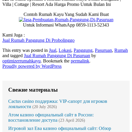
Villa | Cottage | Resort Ada Harga Promo Untuk Bulan Ini
Contoh Rumah Kayu Yang Sudah Kami Buat
Untuk Informasi WhatsApp 0859-1113-52343
Kami Juga :
Jual Rumah Panggung Di Probolinggo
This entry was posted in
Jual
,
Lokasi
,
Panggung
,
Pasuruan
,
Rumah
and tagged
Jual Rumah Panggung Di Pasuruan
by
optimizerrumahkayu
. Bookmark the
permalink
.
Proudly powered by WordPress
Свежие материалы
Cactus casino поддержка: VIP-сапорт для игроков
лояльности
(20 July 2026)
Атом казино официальный сайт в России:
восстановление доступа
(23 April 2026)
Игровой зал Ева казино официальный сайт: Обзор