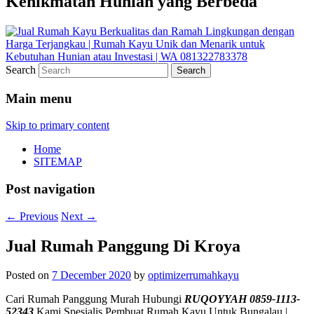
Kenikmatan Hunian yang Berbeda
Search
Main menu
Skip to primary content
Home
SITEMAP
Post navigation
←
Previous
Next
→
Jual Rumah Panggung Di Kroya
Posted on
7 December 2020
by
optimizerrumahkayu
Cari Rumah Panggung Murah Hubungi
RUQOYYAH 0859-1113-
52343
Kami Spesialis Pembuat Rumah Kayu Untuk Bungalau |