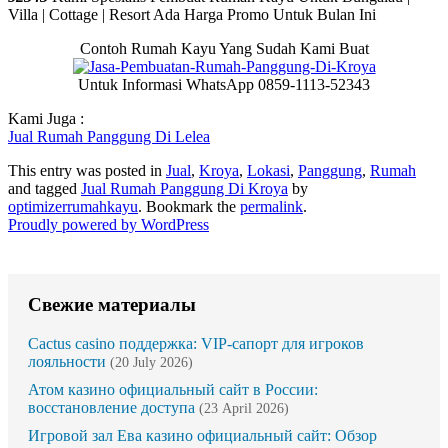
Villa | Cottage | Resort Ada Harga Promo Untuk Bulan Ini
Contoh Rumah Kayu Yang Sudah Kami Buat
Untuk Informasi WhatsApp 0859-1113-52343
Kami Juga :
Jual Rumah Panggung Di Lelea
This entry was posted in
Jual
,
Kroya
,
Lokasi
,
Panggung
,
Rumah
and tagged
Jual Rumah Panggung Di Kroya
by
optimizerrumahkayu
. Bookmark the
permalink
.
Proudly powered by WordPress
Свежие материалы
Cactus casino поддержка: VIP-сапорт для игроков
лояльности
(20 July 2026)
Атом казино официальный сайт в России:
восстановление доступа
(23 April 2026)
Игровой зал Ева казино официальный сайт: Обзор