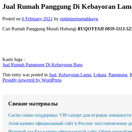
Jual Rumah Panggung Di Kebayoran Lam
Posted on
6 February 2021
by
optimizerrumahkayu
Cari Rumah Panggung Murah Hubungi
RUQOYYAH 0859-1113-52
Kami Juga :
Jual Rumah Panggung Di Kebayoran Baru
This entry was posted in
Jual
,
Kebayoran Lama
,
Lokasi
,
Panggung
,
Proudly powered by WordPress
Свежие материалы
Cactus casino поддержка: VIP-сапорт для игроков лояльности
Атом казино официальный сайт в России: восстановление д
Игровой зал Ева казино официальный сайт: Обзор провайде