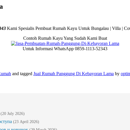
a
343
Kami Spesialis Pembuat Rumah Kayu Untuk Bungalau | Villa | Cot
Contoh Rumah Kayu Yang Sudah Kami Buat
Untuk Informasi WhatsApp 0859-1113-52343
Rumah
and tagged
Jual Rumah Panggung Di Kebayoran Lama
by
opti
(20 July 2026)
оступа
(23 April 2026)
ров и новинок
(29 March 2026)