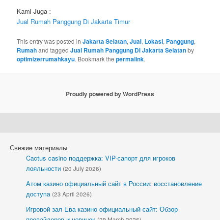
Kami Juga :
Jual Rumah Panggung Di Jakarta Timur
This entry was posted in
Jakarta Selatan
,
Jual
,
Lokasi
,
Panggung
,
Rumah
and tagged
Jual Rumah Panggung Di Jakarta Selatan
by
optimizerrumahkayu
. Bookmark the
permalink
.
Proudly powered by WordPress
Свежие материалы
Cactus casino поддержка: VIP-сапорт для игроков
лояльности
(20 July 2026)
Атом казино официальный сайт в России: восстановление
доступа
(23 April 2026)
Игровой зал Ева казино официальный сайт: Обзор
провайдеров и новинок
(29 March 2026)