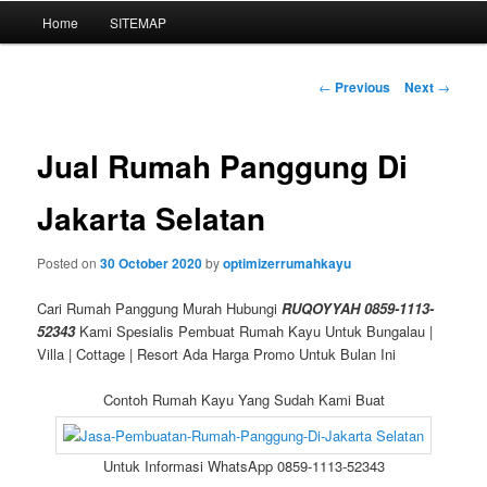
Main
Home
SITEMAP
Skip
menu
to
Post
←
Previous
Next
→
navigation
primary
Jual Rumah Panggung Di
content
Jakarta Selatan
Posted on
30 October 2020
by
optimizerrumahkayu
Cari Rumah Panggung Murah Hubungi
RUQOYYAH 0859-1113-
52343
Kami Spesialis Pembuat Rumah Kayu Untuk Bungalau |
Villa | Cottage | Resort Ada Harga Promo Untuk Bulan Ini
Contoh Rumah Kayu Yang Sudah Kami Buat
Untuk Informasi WhatsApp 0859-1113-52343