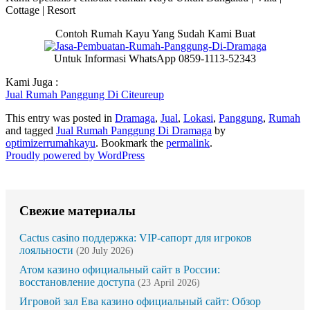
Cottage | Resort
Contoh Rumah Kayu Yang Sudah Kami Buat
Untuk Informasi WhatsApp 0859-1113-52343
Kami Juga :
Jual Rumah Panggung Di Citeureup
This entry was posted in
Dramaga
,
Jual
,
Lokasi
,
Panggung
,
Rumah
and tagged
Jual Rumah Panggung Di Dramaga
by
optimizerrumahkayu
. Bookmark the
permalink
.
Proudly powered by WordPress
Свежие материалы
Cactus casino поддержка: VIP-сапорт для игроков
лояльности
(20 July 2026)
Атом казино официальный сайт в России:
восстановление доступа
(23 April 2026)
Игровой зал Ева казино официальный сайт: Обзор