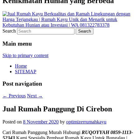
Kenikmatan Hunian yang Berbeda
Search
Main menu
Skip to primary content
Home
SITEMAP
Post navigation
←
Previous
Next
→
Jual Rumah Panggung Di Cirebon
Posted on
8 November 2020
by
optimizerrumahkayu
Cari Rumah Panggung Murah Hubungi
RUQOYYAH 0859-1113-
52343
Kami Spesialis Pembuat Rumah Kayu Untuk Bungalau |