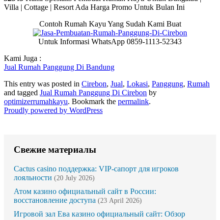
Villa | Cottage | Resort Ada Harga Promo Untuk Bulan Ini
Contoh Rumah Kayu Yang Sudah Kami Buat
Untuk Informasi WhatsApp 0859-1113-52343
Kami Juga :
Jual Rumah Panggung Di Bandung
This entry was posted in
Cirebon
,
Jual
,
Lokasi
,
Panggung
,
Rumah
and tagged
Jual Rumah Panggung Di Cirebon
by
optimizerrumahkayu
. Bookmark the
permalink
.
Proudly powered by WordPress
Свежие материалы
Cactus casino поддержка: VIP-сапорт для игроков
лояльности
(20 July 2026)
Атом казино официальный сайт в России:
восстановление доступа
(23 April 2026)
Игровой зал Ева казино официальный сайт: Обзор