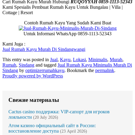
Cari Rumah Kayu Murah Hubungi
RUQOYYAH 0859-1113-52343
Kami Spesialis Pembuat Rumah Kayu Untuk Bungalau | Villa |
Cottage | Resort
Contoh Rumah Kayu Yang Sudah Kami Buat
Untuk Informasi WhatsApp 0859-1113-52343
Kami Juga :
Jual Rumah Kayu Murah Di Sindangwangi
This entry was posted in
Jual
,
Kayu
,
Lokasi
,
Minimalis
,
Murah
,
Rumah
,
Sindang
and tagged
Jual Rumah Kayu Minimalis Murah Di
Sindang
by
optimizerrumahkayu
. Bookmark the
permalink
.
Proudly powered by WordPress
Свежие материалы
Cactus casino поддержка: VIP-сапорт для игроков
лояльности
(20 July 2026)
Атом казино официальный сайт в России:
восстановление доступа
(23 April 2026)