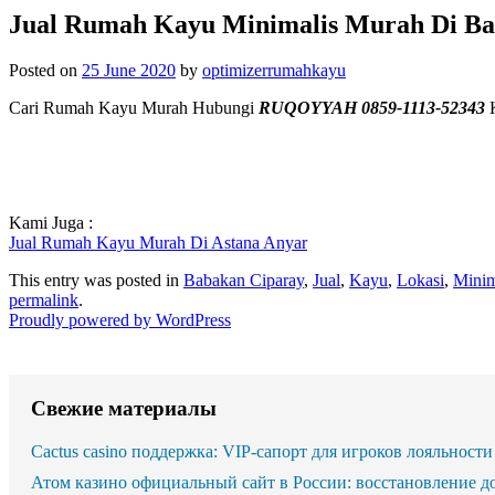
Jual Rumah Kayu Minimalis Murah Di Ba
Posted on
25 June 2020
by
optimizerrumahkayu
Cari Rumah Kayu Murah Hubungi
RUQOYYAH 0859-1113-52343
Kami Juga :
Jual Rumah Kayu Murah Di Astana Anyar
This entry was posted in
Babakan Ciparay
,
Jual
,
Kayu
,
Lokasi
,
Minim
permalink
.
Proudly powered by WordPress
Свежие материалы
Cactus casino поддержка: VIP-сапорт для игроков лояльности
Атом казино официальный сайт в России: восстановление д