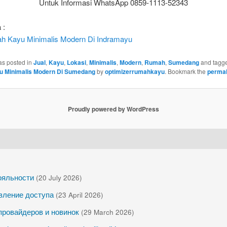
Untuk Informasi WhatsApp 0859-1113-52343
 :
h Kayu Minimalis Modern Di Indramayu
as posted in
Jual
,
Kayu
,
Lokasi
,
Minimalis
,
Modern
,
Rumah
,
Sumedang
and tagg
 Minimalis Modern Di Sumedang
by
optimizerrumahkayu
. Bookmark the
permal
Proudly powered by WordPress
лояльности
(20 July 2026)
вление доступа
(23 April 2026)
провайдеров и новинок
(29 March 2026)