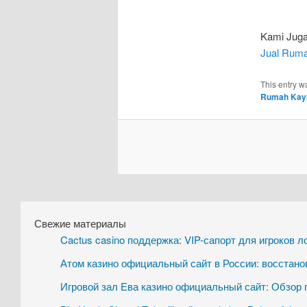
Kami Juga
Jual Ruma
This entry w
Rumah Kayu
Свежие материалы
Cactus casino поддержка: VIP-сапорт для игроков 
Атом казино официальный сайт в России: восстано
Игровой зал Ева казино официальный сайт: Обзор 