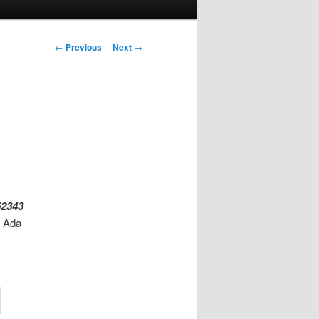
Post
←
Previous
Next
→
navigation
2343
t Ada