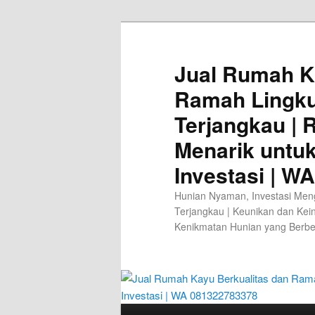
Jual Rumah K
Ramah Lingk
Terjangkau |
Menarik untu
Investasi | W
Hunian Nyaman, Investasi Men
Terjangkau | Keunikan dan Kei
Kenikmatan Hunian yang Berb
Main