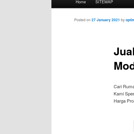
Home
SITEMAP
Skip
menu
to
Posted on
27 January 2021
by
opti
primary
Jua
content
Mod
Cari Ruma
Kami Spes
Harga Pro