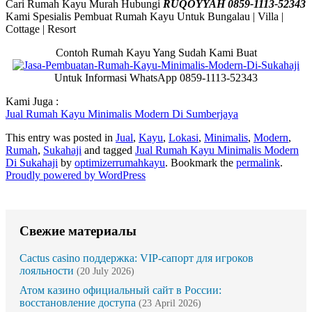
Cari Rumah Kayu Murah Hubungi
RUQOYYAH 0859-1113-52343
Kami Spesialis Pembuat Rumah Kayu Untuk Bungalau | Villa |
Cottage | Resort
Contoh Rumah Kayu Yang Sudah Kami Buat
Untuk Informasi WhatsApp 0859-1113-52343
Kami Juga :
Jual Rumah Kayu Minimalis Modern Di Sumberjaya
This entry was posted in
Jual
,
Kayu
,
Lokasi
,
Minimalis
,
Modern
,
Rumah
,
Sukahaji
and tagged
Jual Rumah Kayu Minimalis Modern
Di Sukahaji
by
optimizerrumahkayu
. Bookmark the
permalink
.
Proudly powered by WordPress
Свежие материалы
Cactus casino поддержка: VIP-сапорт для игроков
лояльности
(20 July 2026)
Атом казино официальный сайт в России:
восстановление доступа
(23 April 2026)