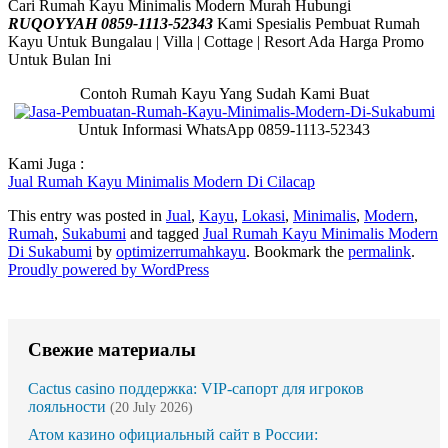
Cari Rumah Kayu Minimalis Modern Murah Hubungi
RUQOYYAH 0859-1113-52343
Kami Spesialis Pembuat Rumah
Kayu Untuk Bungalau | Villa | Cottage | Resort Ada Harga Promo
Untuk Bulan Ini
Contoh Rumah Kayu Yang Sudah Kami Buat
Untuk Informasi WhatsApp 0859-1113-52343
Kami Juga :
Jual Rumah Kayu Minimalis Modern Di Cilacap
This entry was posted in
Jual
,
Kayu
,
Lokasi
,
Minimalis
,
Modern
,
Rumah
,
Sukabumi
and tagged
Jual Rumah Kayu Minimalis Modern
Di Sukabumi
by
optimizerrumahkayu
. Bookmark the
permalink
.
Proudly powered by WordPress
Свежие материалы
Cactus casino поддержка: VIP-сапорт для игроков
лояльности
(20 July 2026)
Атом казино официальный сайт в России: