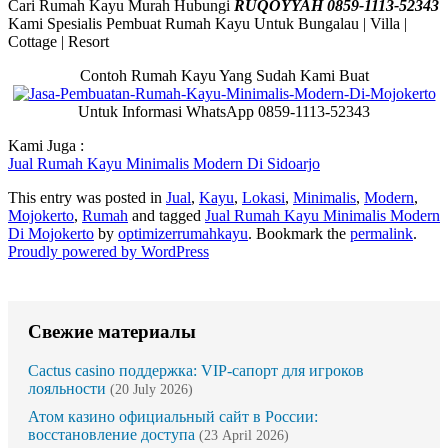
Cari Rumah Kayu Murah Hubungi
RUQOYYAH 0859-1113-52343
Kami Spesialis Pembuat Rumah Kayu Untuk Bungalau | Villa |
Cottage | Resort
Contoh Rumah Kayu Yang Sudah Kami Buat
Untuk Informasi WhatsApp 0859-1113-52343
Kami Juga :
Jual Rumah Kayu Minimalis Modern Di Sidoarjo
This entry was posted in
Jual
,
Kayu
,
Lokasi
,
Minimalis
,
Modern
,
Mojokerto
,
Rumah
and tagged
Jual Rumah Kayu Minimalis Modern
Di Mojokerto
by
optimizerrumahkayu
. Bookmark the
permalink
.
Proudly powered by WordPress
Свежие материалы
Cactus casino поддержка: VIP-сапорт для игроков
лояльности
(20 July 2026)
Атом казино официальный сайт в России:
восстановление доступа
(23 April 2026)