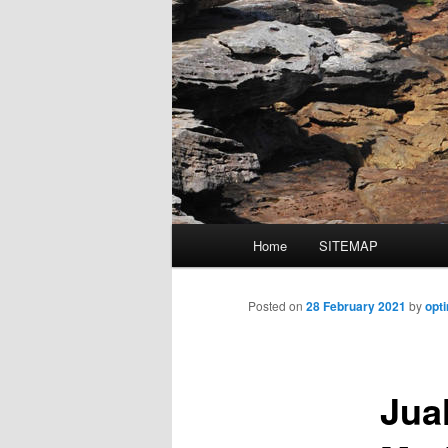
Main
Home
SITEMAP
Skip
menu
to
Posted on
28 February 2021
by
opt
primary
Jua
content