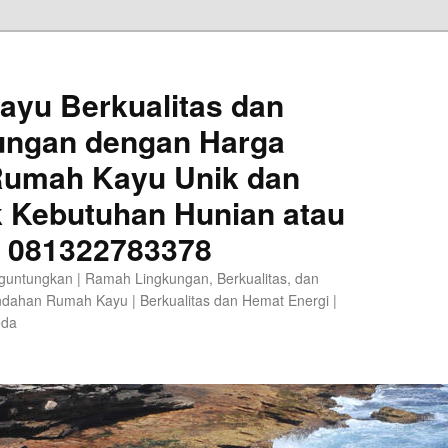
ayu Berkualitas dan
ungan dengan Harga
 Rumah Kayu Unik dan
k Kebutuhan Hunian atau
A 081322783378
guntungkan | Ramah Lingkungan, Berkualitas, dan
ndahan Rumah Kayu | Berkualitas dan Hemat Energi |
eda