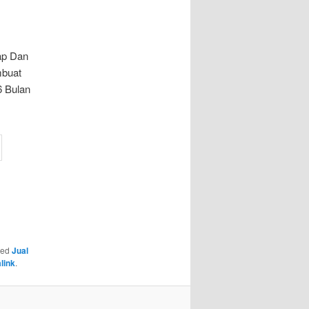
ap Dan
mbuat
6 Bulan
ged
Jual
link
.