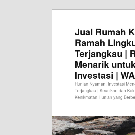
Jual Rumah K
Ramah Lingk
Terjangkau |
Menarik untu
Investasi | W
Hunian Nyaman, Investasi Men
Terjangkau | Keunikan dan Kei
Kenikmatan Hunian yang Berb