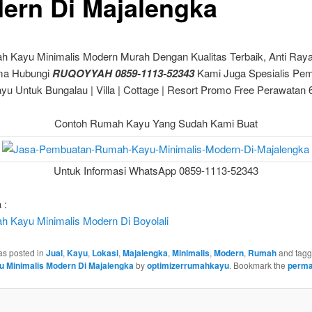
ern Di Majalengka
h Kayu Minimalis Modern Murah Dengan Kualitas Terbaik, Anti Ray
ma Hubungi
RUQOYYAH 0859-1113-52343
Kami Juga Spesialis Pe
u Untuk Bungalau | Villa | Cottage | Resort Promo Free Perawatan 
Contoh Rumah Kayu Yang Sudah Kami Buat
Untuk Informasi WhatsApp 0859-1113-52343
 :
h Kayu Minimalis Modern Di Boyolali
as posted in
Jual
,
Kayu
,
Lokasi
,
Majalengka
,
Minimalis
,
Modern
,
Rumah
and tag
 Minimalis Modern Di Majalengka
by
optimizerrumahkayu
. Bookmark the
perma