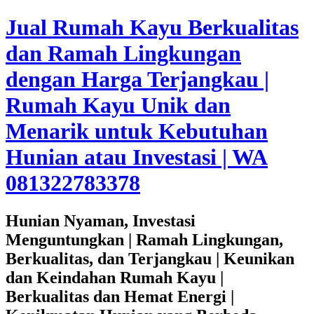
Jual Rumah Kayu Berkualitas
dan Ramah Lingkungan
dengan Harga Terjangkau |
Rumah Kayu Unik dan
Menarik untuk Kebutuhan
Hunian atau Investasi | WA
081322783378
Hunian Nyaman, Investasi
Menguntungkan | Ramah Lingkungan,
Berkualitas, dan Terjangkau | Keunikan
dan Keindahan Rumah Kayu |
Berkualitas dan Hemat Energi |