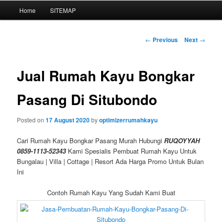
Main
Home
SITEMAP
Skip
menu
to
Post
←
Previous
Next
→
navigation
primary
Jual Rumah Kayu Bongkar
content
Pasang Di Situbondo
Posted on
17 August 2020
by
optimizerrumahkayu
Cari Rumah Kayu Bongkar Pasang Murah Hubungi
RUQOYYAH
0859-1113-52343
Kami Spesialis Pembuat Rumah Kayu Untuk
Bungalau | Villa | Cottage | Resort Ada Harga Promo Untuk Bulan
Ini
Contoh Rumah Kayu Yang Sudah Kami Buat