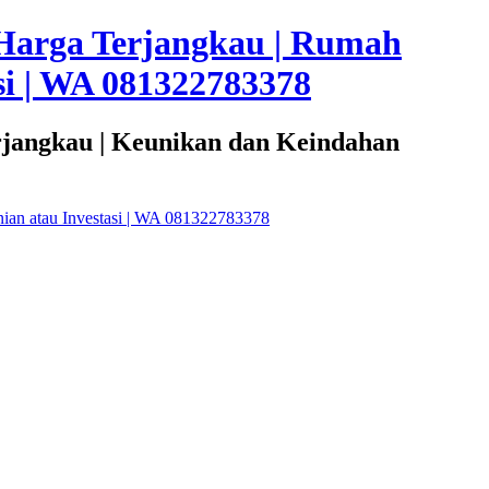
Harga Terjangkau | Rumah
i | WA 081322783378
rjangkau | Keunikan dan Keindahan