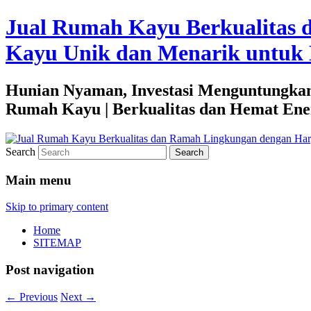
Jual Rumah Kayu Berkualitas 
Kayu Unik dan Menarik untuk 
Hunian Nyaman, Investasi Menguntungkan
Rumah Kayu | Berkualitas dan Hemat Ene
Search
Main menu
Skip to primary content
Home
SITEMAP
Post navigation
←
Previous
Next
→