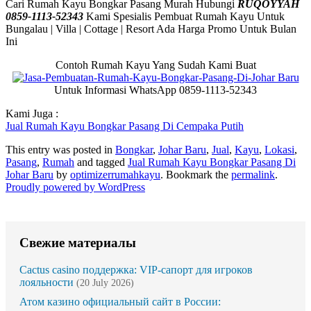
Cari Rumah Kayu Bongkar Pasang Murah Hubungi
RUQOYYAH
0859-1113-52343
Kami Spesialis Pembuat Rumah Kayu Untuk
Bungalau | Villa | Cottage | Resort Ada Harga Promo Untuk Bulan
Ini
Contoh Rumah Kayu Yang Sudah Kami Buat
Untuk Informasi WhatsApp 0859-1113-52343
Kami Juga :
Jual Rumah Kayu Bongkar Pasang Di Cempaka Putih
This entry was posted in
Bongkar
,
Johar Baru
,
Jual
,
Kayu
,
Lokasi
,
Pasang
,
Rumah
and tagged
Jual Rumah Kayu Bongkar Pasang Di
Johar Baru
by
optimizerrumahkayu
. Bookmark the
permalink
.
Proudly powered by WordPress
Свежие материалы
Cactus casino поддержка: VIP-сапорт для игроков
лояльности
(20 July 2026)
Атом казино официальный сайт в России: