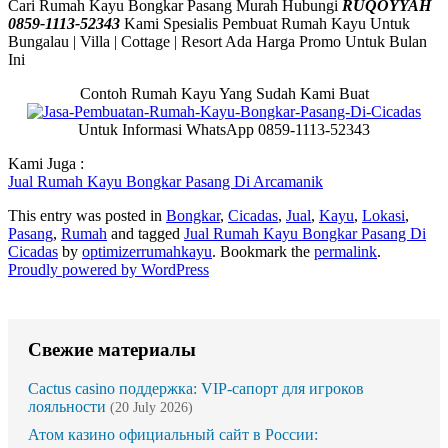
Cari Rumah Kayu Bongkar Pasang Murah Hubungi
RUQOYYAH
0859-1113-52343
Kami Spesialis Pembuat Rumah Kayu Untuk
Bungalau | Villa | Cottage | Resort Ada Harga Promo Untuk Bulan
Ini
Contoh Rumah Kayu Yang Sudah Kami Buat
Untuk Informasi WhatsApp 0859-1113-52343
Kami Juga :
Jual Rumah Kayu Bongkar Pasang Di Arcamanik
This entry was posted in
Bongkar
,
Cicadas
,
Jual
,
Kayu
,
Lokasi
,
Pasang
,
Rumah
and tagged
Jual Rumah Kayu Bongkar Pasang Di
Cicadas
by
optimizerrumahkayu
. Bookmark the
permalink
.
Proudly powered by WordPress
Свежие материалы
Cactus casino поддержка: VIP-сапорт для игроков
лояльности
(20 July 2026)
Атом казино официальный сайт в России: