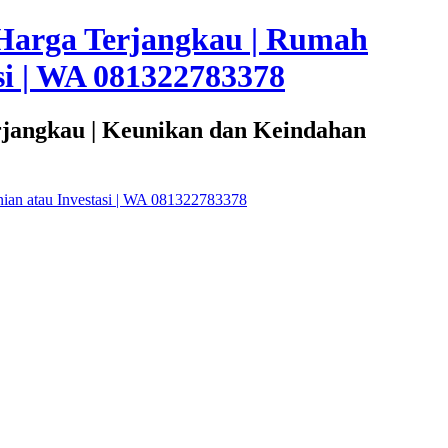
Harga Terjangkau | Rumah
i | WA 081322783378
rjangkau | Keunikan dan Keindahan